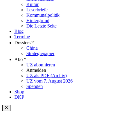
Kultur
Leserbriefe
Kommunalpolitik
Hintergrund
Die Letzte Seite
Blog
Termine
Dossiers
China
Strategiepapier
Abo
UZ abonnieren
Anmelden
UZ als PDF (Archiv)
UZ vom 7. August 2026
Spenden
Shop
DKP
Schließen