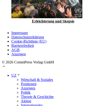
Erleichterung und Skepsis
Impressum
Datenschutzerklärung
Cookie-Richtlinie (EU)
Barrierefreiheit
AGB
Anzeigen
© 2026 CommPress Verlag GmbH
UZ
Wirtschaft & Soziales
Positionen
Anzeigen
Politik
Theorie & Geschichte
Aktion
Internationales