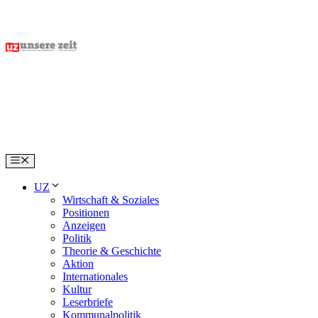
Skip
to
content
Menu
UZ
Wirtschaft & Soziales
Positionen
Anzeigen
Politik
Theorie & Geschichte
Aktion
Internationales
Kultur
Leserbriefe
Kommunalpolitik