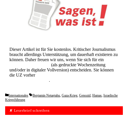
Dieser Artikel ist für Sie kostenlos. Kritischer Journalismus
braucht allerdings Unterstützung, um dauerhaft existieren zu
können. Daher freuen wir uns, wenn Sie sich für ein
Abonnement der UZ
(als gedruckte Wochenzeitung
und/oder in digitaler Vollversion) entscheiden. Sie können
die UZ vorher
6 Wochen lang kostenlos und
unverbindlich testen
.
Categories
Tags
Internationales
Benjamin Netanjahu
,
Gaza-Krieg
,
Genozid
,
Hamas
,
Israelische
Kriegsführung
✘ Leserbrief schreiben