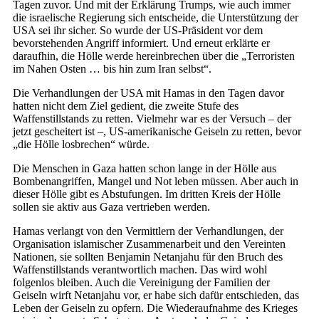
Tagen zuvor. Und mit der Erklärung Trumps, wie auch immer
die israelische Regierung sich entscheide, die Unterstützung der
USA sei ihr sicher. So wurde der US-Präsident vor dem
bevorstehenden Angriff informiert. Und erneut erklärte er
daraufhin, die Hölle werde hereinbrechen über die „Terroristen
im Nahen Osten … bis hin zum Iran selbst“.
Die Verhandlungen der USA mit Hamas in den Tagen davor
hatten nicht dem Ziel gedient, die zweite Stufe des
Waffenstillstands zu retten. Vielmehr war es der Versuch – der
jetzt gescheitert ist –, US-amerikanische Geiseln zu retten, bevor
„die Hölle losbrechen“ würde.
Die Menschen in Gaza hatten schon lange in der Hölle aus
Bombenangriffen, Mangel und Not leben müssen. Aber auch in
dieser Hölle gibt es Abstufungen. Im dritten Kreis der Hölle
sollen sie aktiv aus Gaza vertrieben werden.
Hamas verlangt von den Vermittlern der Verhandlungen, der
Organisation islamischer Zusammenarbeit und den Vereinten
Nationen, sie sollten Benjamin Netanjahu für den Bruch des
Waffenstillstands verantwortlich machen. Das wird wohl
folgenlos bleiben. Auch die Vereinigung der Familien der
Geiseln wirft Netanjahu vor, er habe sich dafür entschieden, das
Leben der Geiseln zu opfern. Die Wiederaufnahme des Krieges