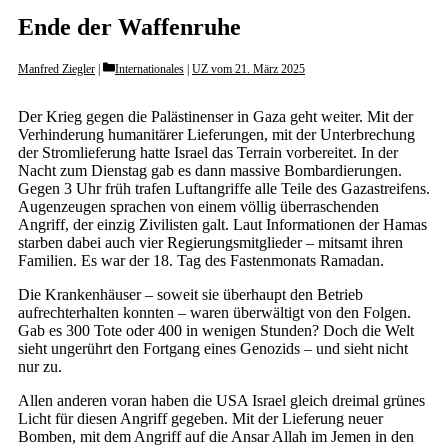
Ende der Waffenruhe
Categories
Manfred Ziegler
Internationales
|
UZ vom 21. März 2025
Der Krieg gegen die Palästinenser in Gaza geht weiter. Mit der
Verhinderung humanitärer Lieferungen, mit der Unterbrechung
der Stromlieferung hatte Israel das Terrain vorbereitet. In der
Nacht zum Dienstag gab es dann massive Bombardierungen.
Gegen 3 Uhr früh trafen Luftangriffe alle Teile des Gazastreifens.
Augenzeugen sprachen von einem völlig überraschenden
Angriff, der einzig Zivilisten galt. Laut Informationen der Hamas
starben dabei auch vier Regierungsmitglieder – mitsamt ihren
Familien. Es war der 18. Tag des Fastenmonats Ramadan.
Die Krankenhäuser – soweit sie überhaupt den Betrieb
aufrechterhalten konnten – waren überwältigt von den Folgen.
Gab es 300 Tote oder 400 in wenigen Stunden? Doch die Welt
sieht ungerührt den Fortgang eines Genozids – und sieht nicht
nur zu.
Allen anderen voran haben die USA Israel gleich dreimal grünes
Licht für diesen Angriff gegeben. Mit der Lieferung neuer
Bomben, mit dem Angriff auf die Ansar Allah im Jemen in den