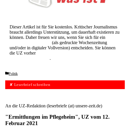
Dieser Artikel ist für Sie kostenlos. Kritischer Journalismus
braucht allerdings Unterstützung, um dauerhaft existieren zu
können. Daher freuen wir uns, wenn Sie sich für ein
Abonnement der UZ
(als gedruckte Wochenzeitung
und/oder in digitaler Vollversion) entscheiden. Sie können
die UZ vorher
6 Wochen lang kostenlos und
unverbindlich testen
.
Categories
Politik
✘ Leserbrief schreiben
An die UZ-Redaktion (leserbriefe (at) unsere-zeit.de)
"Ermittlungen im Pflegeheim", UZ vom 12.
Februar 2021