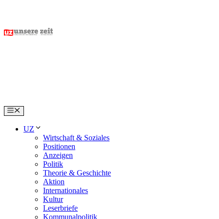
Skip
to
content
Menu
UZ
Wirtschaft & Soziales
Positionen
Anzeigen
Politik
Theorie & Geschichte
Aktion
Internationales
Kultur
Leserbriefe
Kommunalpolitik