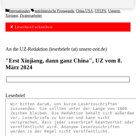
Categories
Tags
Internationales
antichinesische Propaganda
,
China USA
,
UFLPA
,
Uiguren
,
Xinjiang
,
Zwangsarbeiter
✘ Leserbrief schreiben
An die UZ-Redaktion (leserbriefe (at) unsere-zeit.de)
"Erst Xinjiang, dann ganz China", UZ vom 8.
März 2024
Leserbrief