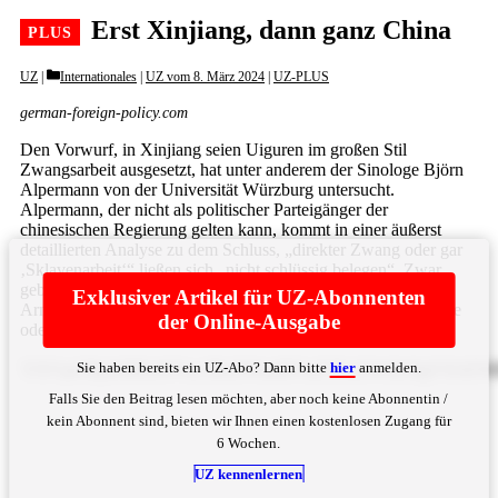
Erst Xinjiang, dann ganz China
Categories
UZ
Internationales
|
UZ vom 8. März 2024
|
UZ-PLUS
german-foreign-policy.com
Den Vorwurf, in Xinjiang seien Uiguren im großen Stil
Zwangsarbeit ausgesetzt, hat unter anderem der Sinologe Björn
Alpermann von der Universität Würzburg untersucht.
Alpermann, der nicht als politischer Parteigänger der
chinesischen Regierung gelten kann, kommt in einer äußerst
detaillierten Analyse zu dem Schluss, „direkter Zwang oder gar
‚Sklavenarbeit‘“ ließen sich „nicht schlüssig belegen“. Zwar
gebe es auch in Xinjiang „Programme … zur
Exklusiver Artikel für UZ-Abonnenten
Armutsbeseitigung“, in deren Rahmen Uiguren in der Industrie
der Online-Ausgabe
oder ... Bitte
hier
anmelden
Sie haben bereits ein UZ-Abo? Dann bitte
hier
anmelden.
YXVjaCBpbSBEaWVuc3RsZWlzdHVuZ3NzZWt0b3IgYXJiZWl
Falls Sie den Beitrag lesen möchten, aber noch keine Abonnentin /
kein Abonnent sind, bieten wir Ihnen einen kostenlosen Zugang für
6 Wochen.
UZ kennenlernen