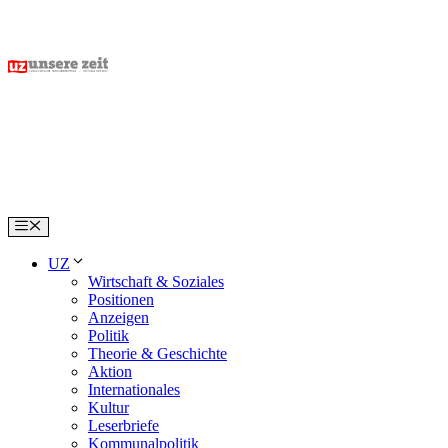
Skip
to
content
Menu
UZ
Wirtschaft & Soziales
Positionen
Anzeigen
Politik
Theorie & Geschichte
Aktion
Internationales
Kultur
Leserbriefe
Kommunalpolitik