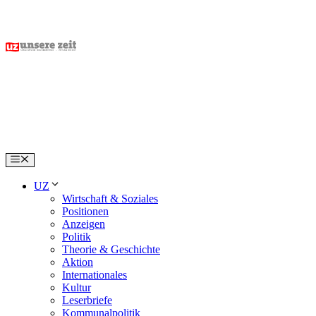
Skip
to
content
Menu
UZ
Wirtschaft & Soziales
Positionen
Anzeigen
Politik
Theorie & Geschichte
Aktion
Internationales
Kultur
Leserbriefe
Kommunalpolitik