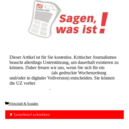
Dieser Artikel ist für Sie kostenlos. Kritischer Journalismus
braucht allerdings Unterstützung, um dauerhaft existieren zu
können. Daher freuen wir uns, wenn Sie sich für ein
Abonnement der UZ
(als gedruckte Wochenzeitung
und/oder in digitaler Vollversion) entscheiden. Sie können
die UZ vorher
6 Wochen lang kostenlos und
unverbindlich testen
.
Categories
Wirtschaft & Soziales
✘ Leserbrief schreiben