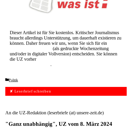
Dieser Artikel ist für Sie kostenlos. Kritischer Journalismus
braucht allerdings Unterstützung, um dauerhaft existieren zu
können. Daher freuen wir uns, wenn Sie sich für ein
Abonnement der UZ
(als gedruckte Wochenzeitung
und/oder in digitaler Vollversion) entscheiden. Sie können
die UZ vorher
6 Wochen lang kostenlos und
unverbindlich testen
.
Categories
Politik
✘ Leserbrief schreiben
An die UZ-Redaktion (leserbriefe (at) unsere-zeit.de)
"Ganz unabhängig", UZ vom 8. März 2024