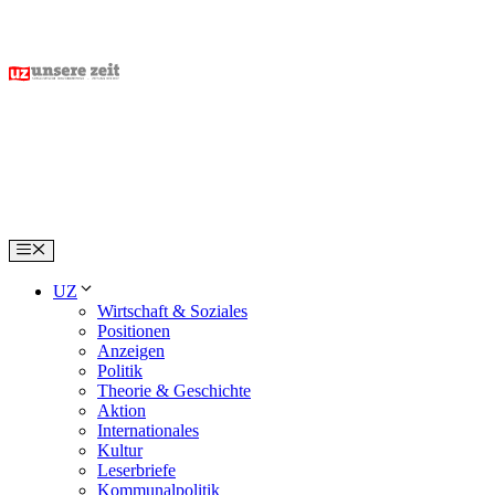
Skip
to
content
Menu
UZ
Wirtschaft & Soziales
Positionen
Anzeigen
Politik
Theorie & Geschichte
Aktion
Internationales
Kultur
Leserbriefe
Kommunalpolitik