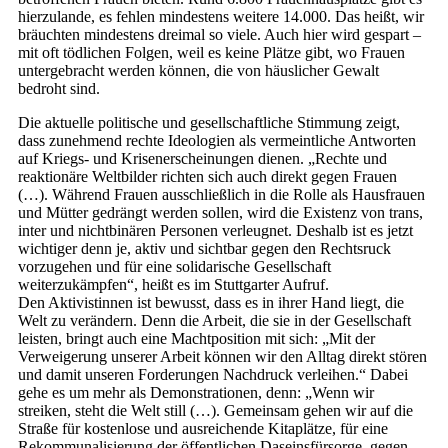
hierzulande, es fehlen mindestens weitere 14.000. Das heißt, wir
bräuchten mindestens dreimal so viele. Auch hier wird gespart –
mit oft tödlichen Folgen, weil es keine Plätze gibt, wo Frauen
untergebracht werden können, die von häuslicher Gewalt
bedroht sind.
Die aktuelle politische und gesellschaftliche Stimmung zeigt,
dass zunehmend rechte Ideologien als vermeintliche Antworten
auf Kriegs- und Krisenerscheinungen dienen. „Rechte und
reaktionäre Weltbilder richten sich auch direkt gegen Frauen
(…). Während Frauen ausschließlich in die Rolle als Hausfrauen
und Mütter gedrängt werden sollen, wird die Existenz von trans,
inter und nichtbinären Personen verleugnet. Deshalb ist es jetzt
wichtiger denn je, aktiv und sichtbar gegen den Rechtsruck
vorzugehen und für eine solidarische Gesellschaft
weiterzukämpfen“, heißt es im Stuttgarter Aufruf.
Den Aktivistinnen ist bewusst, dass es in ihrer Hand liegt, die
Welt zu verändern. Denn die Arbeit, die sie in der Gesellschaft
leisten, bringt auch eine Machtposition mit sich: „Mit der
Verweigerung unserer Arbeit können wir den Alltag direkt stören
und damit unseren Forderungen Nachdruck verleihen.“ Dabei
gehe es um mehr als Demonstrationen, denn: „Wenn wir
streiken, steht die Welt still (…). Gemeinsam gehen wir auf die
Straße für kostenlose und ausreichende Kitaplätze, für eine
Rekommunalisierung der öffentlichen Daseinsfürsorge, gegen