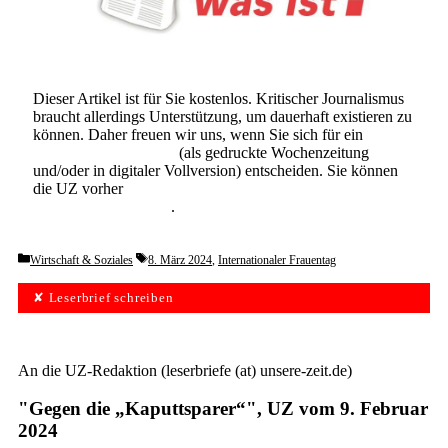
Dieser Artikel ist für Sie kostenlos. Kritischer Journalismus
braucht allerdings Unterstützung, um dauerhaft existieren zu
können. Daher freuen wir uns, wenn Sie sich für ein
Abonnement der UZ
(als gedruckte Wochenzeitung
und/oder in digitaler Vollversion) entscheiden. Sie können
die UZ vorher
6 Wochen lang kostenlos und
unverbindlich testen
.
Categories
Tags
Wirtschaft & Soziales
8. März 2024
,
Internationaler Frauentag
✘ Leserbrief schreiben
An die UZ-Redaktion (leserbriefe (at) unsere-zeit.de)
"Gegen die „Kaputtsparer“", UZ vom 9. Februar
2024