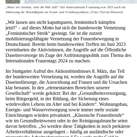
„Wenn wir streiken, steht die Welt still!“ Der Internationale Frauentag war 2023 auch ein
Aktionstag der Beschäftigten im Sozial- und Erziehungsdienst. (Foto: Christa Hourani)
„Wir lassen uns nicht kaputtsparen, feministisch kämpfen
jetzt!“ – auf dieses Motto hat sich die bundesweite Vernetzung
„Feministischer Streik“ geeinigt. Sie ist die zurzeit
mobilisierungsfähigste Vernetzung der Frauenbewegung in
Deutschland. Bereits beim bundesweiten Treffen im Juni 2023
vereinbarten die Aktivistinnen, die Angriffe auf die Öffentliche
Daseinsvorsorge im Zuge der Aufrüstungspolitik zum Thema des
Internationalen Frauentags 2024 zu machen.
Im Stuttgarter Aufruf des Aktionsbündnisses 8. März, das Teil
der bundesweiten Vernetzung ist, werden die Angriffe auf die
Daseinsfürsorge, die Auswirkung auf Frauen und die Ursachen
klar benannt. In den „elementarsten Bereichen unserer
Gesellschaft“ werde gekürzt: Bei der „Gesundheitsversorgung,
beim Bürgergeld, in der Bildung, der Sicherung eines
würdevollen Lebens im Alter und bei Kindern“. Wohnungsbau,
Energie- und Wasserversorgung sowie immer mehr soziale
Einrichtungen würden privatisiert. „Klassische Frauenberufe“
wie im Gesundheitswesen oder in der Reinigungsbranche seien
davon betroffen. „So werden diese Tätigkeiten in noch prekärere
Arbeitsverhältnisse ausgelagert – häufig an ausländische oder