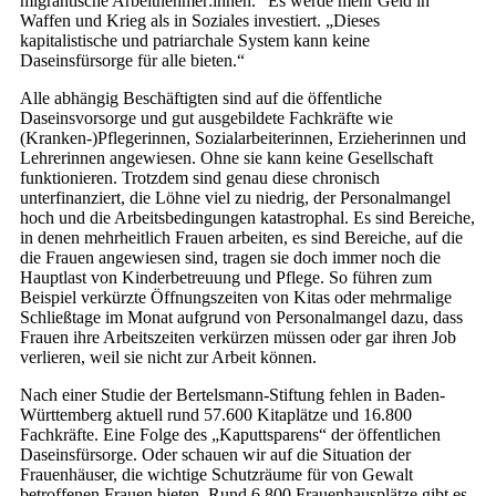
migrantische Arbeitnehmer:innen.“ Es werde mehr Geld in
Waffen und Krieg als in Soziales investiert. „Dieses
kapitalistische und patriarchale System kann keine
Daseinsfürsorge für alle bieten.“
Alle abhängig Beschäftigten sind auf die öffentliche
Daseinsvorsorge und gut ausgebildete Fachkräfte wie
(Kranken-)Pflegerinnen, Sozialarbeiterinnen, Erzieherinnen und
Lehrerinnen angewiesen. Ohne sie kann keine Gesellschaft
funktionieren. Trotzdem sind genau diese chronisch
unterfinanziert, die Löhne viel zu niedrig, der Personalmangel
hoch und die Arbeitsbedingungen katastrophal. Es sind Bereiche,
in denen mehrheitlich Frauen arbeiten, es sind Bereiche, auf die
die Frauen angewiesen sind, tragen sie doch immer noch die
Hauptlast von Kinderbetreuung und Pflege. So führen zum
Beispiel verkürzte Öffnungszeiten von Kitas oder mehrmalige
Schließtage im Monat aufgrund von Personalmangel dazu, dass
Frauen ihre Arbeitszeiten verkürzen müssen oder gar ihren Job
verlieren, weil sie nicht zur Arbeit können.
Nach einer Studie der Bertelsmann-Stiftung fehlen in Baden-
Württemberg aktuell rund 57.600 Kitaplätze und 16.800
Fachkräfte. Eine Folge des „Kaputtsparens“ der öffentlichen
Daseinsfürsorge. Oder schauen wir auf die Situation der
Frauenhäuser, die wichtige Schutzräume für von Gewalt
betroffenen Frauen bieten. Rund 6.800 Frauenhausplätze gibt es