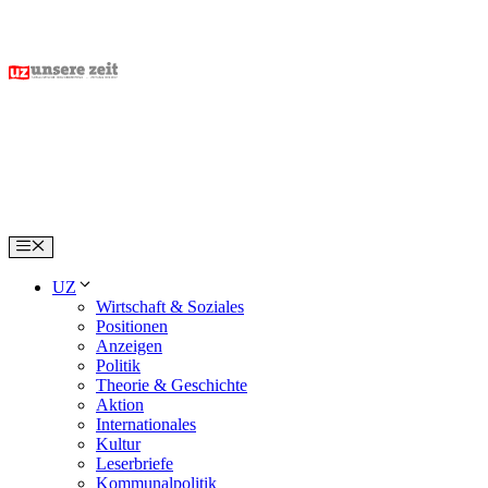
Skip
to
content
Menu
UZ
Wirtschaft & Soziales
Positionen
Anzeigen
Politik
Theorie & Geschichte
Aktion
Internationales
Kultur
Leserbriefe
Kommunalpolitik