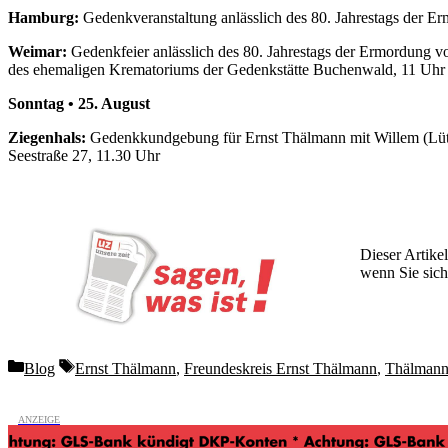
Hamburg:
Gedenkveranstaltung anlässlich des 80. Jahrestags der 
Weimar:
Gedenkfeier anlässlich des 80. Jahrestags der Ermordung
des ehemaligen Krematoriums der Gedenkstätte Buchenwald, 11 Uhr
Sonntag • 25. August
Ziegenhals:
Gedenkkundgebung für Ernst Thälmann mit Willem (Lüttj
Seestraße 27, 11.30 Uhr
Dieser Artikel
wenn Sie sich
Wochen lang 
Categories
Tags
Blog
Ernst Thälmann
,
Freundeskreis Ernst Thälmann
,
Thälman