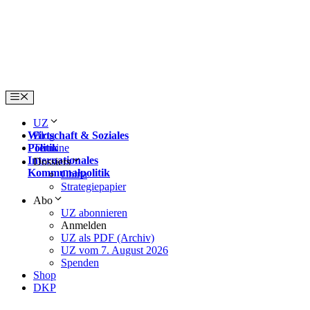
Skip
to
content
Menu
UZ
Wirtschaft & Soziales
Blog
Politik
Termine
Internationales
Dossiers
Kommunalpolitik
China
Strategiepapier
Abo
UZ abonnieren
Anmelden
UZ als PDF (Archiv)
UZ vom 7. August 2026
Spenden
Shop
DKP