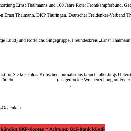
Ermordung Ernst Thälmanns und 100 Jahre Roter Frontkämpferbund, Ge
 von Ernst Thälmann, DKP Thüringen, Deutscher Freidenker-Verband 
e Lüüd) und RotFuchs-Singegruppe, Freundeskreis „Ernst Thälmann“ e
 ist für Sie kostenlos. Kritischer Journalismus braucht allerdings Unte
 für ein
Abonnement der UZ
(als gedruckte Wochenzeitung und/oder i
kostenlos und unverbindlich testen
.
n-Gedenken