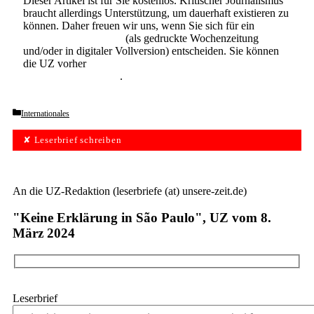
Dieser Artikel ist für Sie kostenlos. Kritischer Journalismus
braucht allerdings Unterstützung, um dauerhaft existieren zu
können. Daher freuen wir uns, wenn Sie sich für ein
Abonnement der UZ
(als gedruckte Wochenzeitung
und/oder in digitaler Vollversion) entscheiden. Sie können
die UZ vorher
6 Wochen lang kostenlos und
unverbindlich testen
.
Categories
Internationales
✘ Leserbrief schreiben
An die UZ-Redaktion (leserbriefe (at) unsere-zeit.de)
"Keine Erklärung in São Paulo", UZ vom 8.
März 2024
Leserbrief