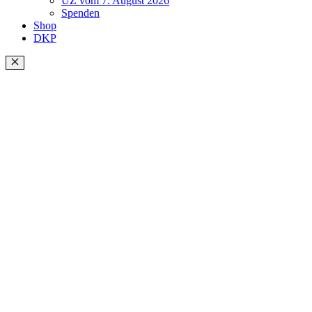
UZ vom 7. August 2026
Spenden
Shop
DKP
Schließen