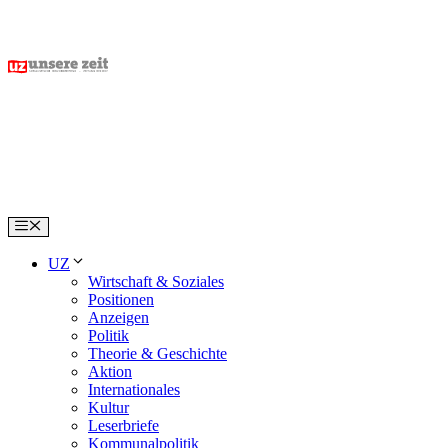
Skip
to
content
Menu
UZ
Wirtschaft & Soziales
Positionen
Anzeigen
Politik
Theorie & Geschichte
Aktion
Internationales
Kultur
Leserbriefe
Kommunalpolitik