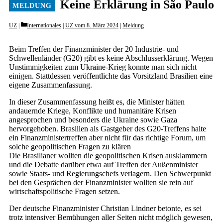
Keine Erklärung in São Paulo
Categories
UZ
Internationales
|
UZ vom 8. März 2024
|
Meldung
Beim Treffen der Finanzminister der 20 Industrie- und
Schwellenländer (G20) gibt es keine Abschlusserklärung. Wegen
Unstimmigkeiten zum Ukraine-Krieg konnte man sich nicht
einigen. Stattdessen veröffentlichte das Vorsitzland Brasilien eine
eigene Zusammenfassung.
In dieser Zusammenfassung heißt es, die Minister hätten
andauernde Kriege, Konflikte und humanitäre Krisen
angesprochen und besonders die Ukraine sowie Gaza
hervorgehoben. Brasilien als Gastgeber des G20-Treffens halte
ein Finanzministertreffen aber nicht für das richtige Forum, um
solche geopolitischen Fragen zu klären
Die Brasilianer wollten die geopolitischen Krisen ausklammern
und die Debatte darüber etwa auf Treffen der Außenminister
sowie Staats- und Regierungschefs verlagern. Den Schwerpunkt
bei den Gesprächen der Finanzminister wollten sie rein auf
wirtschaftspolitische Fragen setzen.
Der deutsche Finanzminister Christian Lindner betonte, es sei
trotz intensiver Bemühungen aller Seiten nicht möglich gewesen,