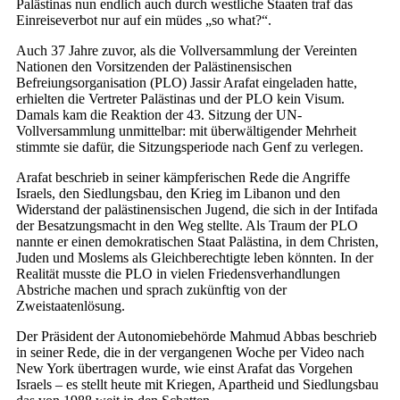
Palästinas nun endlich auch durch westliche Staaten traf das
Einreiseverbot nur auf ein müdes „so what?“.
Auch 37 Jahre zuvor, als die Vollversammlung der Vereinten
Nationen den Vorsitzenden der Palästinensischen
Befreiungsorganisation (PLO) Jassir Arafat eingeladen hatte,
erhielten die Vertreter Palästinas und der PLO kein Visum.
Damals kam die Reaktion der 43. Sitzung der UN-
Vollversammlung unmittelbar: mit überwältigender Mehrheit
stimmte sie dafür, die Sitzungsperiode nach Genf zu verlegen.
Arafat beschrieb in seiner kämpferischen Rede die Angriffe
Israels, den Siedlungsbau, den Krieg im Libanon und den
Widerstand der palästinensischen Jugend, die sich in der Intifada
der Besatzungsmacht in den Weg stellte. Als Traum der PLO
nannte er einen demokratischen Staat Palästina, in dem Christen,
Juden und Moslems als Gleichberechtigte leben könnten. In der
Realität musste die PLO in vielen Friedensverhandlungen
Abstriche machen und sprach zukünftig von der
Zweistaatenlösung.
Der Präsident der Autonomiebehörde Mahmud Abbas beschrieb
in seiner Rede, die in der vergangenen Woche per Video nach
New York übertragen wurde, wie einst Arafat das Vorgehen
Israels – es stellt heute mit Kriegen, Apartheid und Siedlungsbau