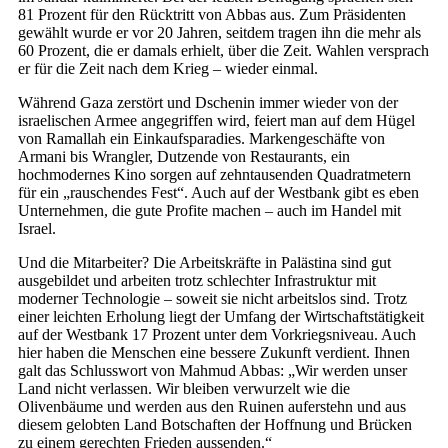
81 Prozent für den Rücktritt von Abbas aus. Zum Präsidenten
gewählt wurde er vor 20 Jahren, seitdem tragen ihn die mehr als
60 Prozent, die er damals erhielt, über die Zeit. Wahlen versprach
er für die Zeit nach dem Krieg – wieder einmal.
Während Gaza zerstört und Dschenin immer wieder von der
israelischen Armee angegriffen wird, feiert man auf dem Hügel
von Ramallah ein Einkaufsparadies. Markengeschäfte von
Armani bis Wrangler, Dutzende von Restaurants, ein
hochmodernes Kino sorgen auf zehntausenden Quadratmetern
für ein „rauschendes Fest“. Auch auf der Westbank gibt es eben
Unternehmen, die gute Profite machen – auch im Handel mit
Israel.
Und die Mitarbeiter? Die Arbeitskräfte in Palästina sind gut
ausgebildet und arbeiten trotz schlechter Infrastruktur mit
moderner Technologie – soweit sie nicht arbeitslos sind. Trotz
einer leichten Erholung liegt der Umfang der Wirtschaftstätigkeit
auf der Westbank 17 Prozent unter dem Vorkriegsniveau. Auch
hier haben die Menschen eine bessere Zukunft verdient. Ihnen
galt das Schlusswort von Mahmud Abbas: „Wir werden unser
Land nicht verlassen. Wir bleiben verwurzelt wie die
Olivenbäume und werden aus den Ruinen auferstehn und aus
diesem gelobten Land Botschaften der Hoffnung und Brücken
zu einem gerechten Frieden aussenden.“