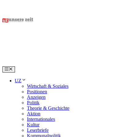
Skip
to
content
Menu
UZ
Wirtschaft & Soziales
Positionen
Anzeigen
Politik
Theorie & Geschichte
Aktion
Internationales
Kultur
Leserbriefe
Kommunalpolitik