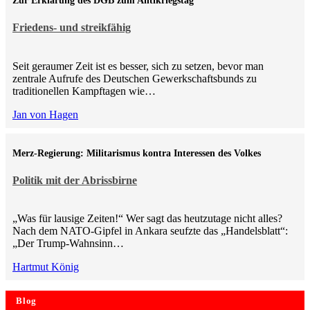
Zur Erklärung des DGB zum Antikriegstag
Friedens- und streikfähig
Seit geraumer Zeit ist es besser, sich zu setzen, bevor man
zentrale Aufrufe des Deutschen Gewerkschaftsbunds zu
traditionellen Kampftagen wie…
Jan von Hagen
Merz-Regierung: Militarismus kontra Inte­ressen des Volkes
Politik mit der Abrissbirne
„Was für lausige Zeiten!“ Wer sagt das heutzutage nicht alles?
Nach dem NATO-Gipfel in Ankara seufzte das „Handelsblatt“:
„Der Trump-Wahnsinn…
Hartmut König
Blog