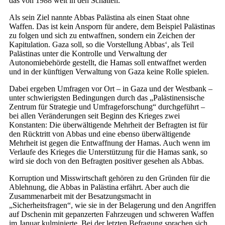
das von 1988 weit in den Schatten.
Als sein Ziel nannte Abbas Palästina als einen Staat ohne
Waffen. Das ist kein Ansporn für andere, dem Beispiel Palästinas
zu folgen und sich zu entwaffnen, sondern ein Zeichen der
Kapitulation. Gaza soll, so die Vorstellung Abbas‘, als Teil
Palästinas unter die Kontrolle und Verwaltung der
Autonomiebehörde gestellt, die Hamas soll entwaffnet werden
und in der künftigen Verwaltung von Gaza keine Rolle spielen.
Dabei ergeben Umfragen vor Ort – in Gaza und der Westbank –
unter schwierigsten Bedingungen durch das „Palästinensische
Zentrum für Strategie und Umfrageforschung“ durchgeführt –
bei allen Veränderungen seit Beginn des Krieges zwei
Konstanten: Die überwältigende Mehrheit der Befragten ist für
den Rücktritt von Abbas und eine ebenso überwältigende
Mehrheit ist gegen die Entwaffnung der Hamas. Auch wenn im
Verlaufe des Krieges die Unterstützung für die Hamas sank, so
wird sie doch von den Befragten positiver gesehen als Abbas.
Korruption und Misswirtschaft gehören zu den Gründen für die
Ablehnung, die Abbas in Palästina erfährt. Aber auch die
Zusammenarbeit mit der Besatzungsmacht in
„Sicherheitsfragen“, wie sie in der Belagerung und den Angriffen
auf Dschenin mit gepanzerten Fahrzeugen und schweren Waffen
im Januar kulminierte. Bei der letzten Befragung sprachen sich