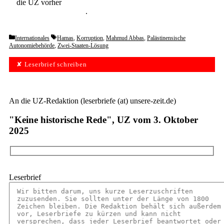
die UZ vorher
6 Wochen lang kostenlos und
unverbindlich testen
.
Categories
Tags
Internationales
Hamas
,
Korruption
,
Mahmud Abbas
,
Palästinensische
Autonomiebehörde
,
Zwei-Staaten-Lösung
✘ Leserbrief schreiben
An die UZ-Redaktion (leserbriefe (at) unsere-zeit.de)
"Keine historische Rede", UZ vom 3. Oktober
2025
Leserbrief