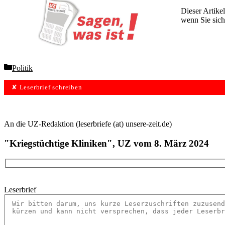
Dieser Artikel
wenn Sie sich
Wochen lang 
Categories
Politik
✘ Leserbrief schreiben
An die UZ-Redaktion (leserbriefe (at) unsere-zeit.de)
"Kriegstüchtige Kliniken", UZ vom 8. März 2024
Leserbrief