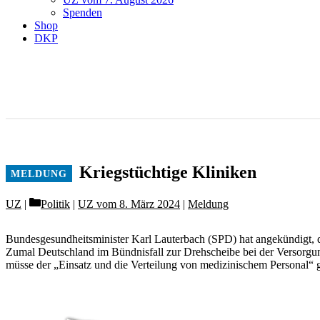
Spenden
Shop
DKP
Kriegstüchtige Kliniken
Categories
UZ
Politik
|
UZ vom 8. März 2024
|
Meldung
Bundesgesundheitsminister Karl Lauterbach (SPD) hat angekündigt, d
Zumal Deutschland im Bündnisfall zur Drehscheibe bei der Versorg
müsse der „Einsatz und die Verteilung von medizinischem Personal“ 