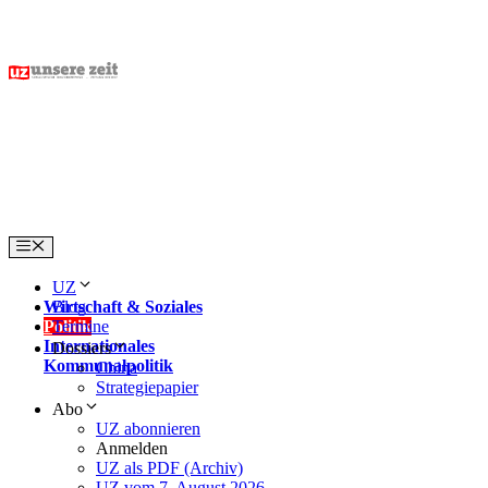
Skip
to
content
Menu
UZ
Wirtschaft & Soziales
Blog
Politik
Termine
Internationales
Dossiers
Kommunalpolitik
China
Strategiepapier
Abo
UZ abonnieren
Anmelden
UZ als PDF (Archiv)
UZ vom 7. August 2026