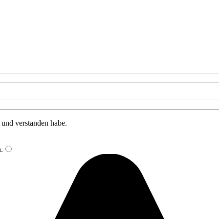
n und verstanden habe.
n
.