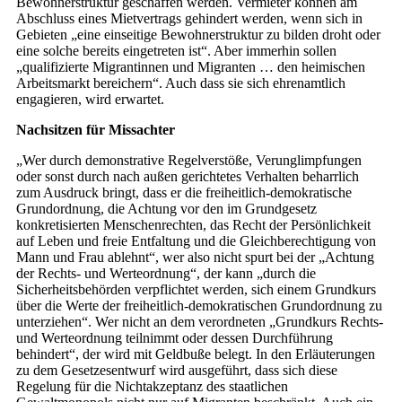
Bewohnerstruktur geschaffen werden. Vermieter können am
Abschluss eines Mietvertrags gehindert werden, wenn sich in
Gebieten „eine einseitige Bewohnerstruktur zu bilden droht oder
eine solche bereits eingetreten ist“. Aber immerhin sollen
„qualifizierte Migrantinnen und Migranten … den heimischen
Arbeitsmarkt bereichern“. Auch dass sie sich ehrenamtlich
engagieren, wird erwartet.
Nachsitzen für Missachter
„Wer durch demonstrative Regelverstöße, Verunglimpfungen
oder sonst durch nach außen gerichtetes Verhalten beharrlich
zum Ausdruck bringt, dass er die freiheitlich-demokratische
Grundordnung, die Achtung vor den im Grundgesetz
konkretisierten Menschenrechten, das Recht der Persönlichkeit
auf Leben und freie Entfaltung und die Gleichberechtigung von
Mann und Frau ablehnt“, wer also nicht spurt bei der „Achtung
der Rechts- und Werteordnung“, der kann „durch die
Sicherheitsbehörden verpflichtet werden, sich einem Grundkurs
über die Werte der freiheitlich-demokratischen Grundordnung zu
unterziehen“. Wer nicht an dem verordneten „Grundkurs Rechts-
und Werteordnung teilnimmt oder dessen Durchführung
behindert“, der wird mit Geldbuße belegt. In den Erläuterungen
zu dem Gesetzesentwurf wird ausgeführt, dass sich diese
Regelung für die Nichtakzeptanz des staatlichen