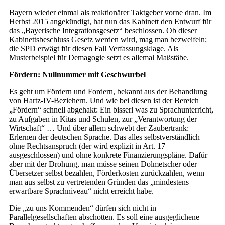
Bayern wieder einmal als reaktionärer Taktgeber vorne dran. Im
Herbst 2015 angekündigt, hat nun das Kabinett den Entwurf für
das „Bayerische Integrationsgesetz“ beschlossen. Ob dieser
Kabinettsbeschluss Gesetz werden wird, mag man bezweifeln;
die SPD erwägt für diesen Fall Verfassungsklage. Als
Musterbeispiel für Demagogie setzt es allemal Maßstäbe.
Fördern: Nullnummer mit Geschwurbel
Es geht um Fördern und Fordern, bekannt aus der Behandlung
von Hartz-IV-Beziehern. Und wie bei diesen ist der Bereich
„Fördern“ schnell abgehakt: Ein bisserl was zu Sprachunterricht,
zu Aufgaben in Kitas und Schulen, zur „Verantwortung der
Wirtschaft“ … Und über allem schwebt der Zaubertrank:
Erlernen der deutschen Sprache. Das alles selbstverständlich
ohne Rechtsanspruch (der wird explizit in Art. 17
ausgeschlossen) und ohne konkrete Finanzierungspläne. Dafür
aber mit der Drohung, man müsse seinen Dolmetscher oder
Übersetzer selbst bezahlen, Förderkosten zurückzahlen, wenn
man aus selbst zu vertretenden Gründen das „mindestens
erwartbare Sprachniveau“ nicht erreicht habe.
Die „zu uns Kommenden“ dürfen sich nicht in
Parallelgesellschaften abschotten. Es soll eine ausgeglichene