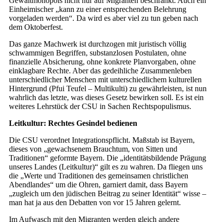
Gewaltmonopols nicht nur auf Migranten beschränkt. Auch ein
Einheimischer „kann zu einer entsprechenden Belehrung
vorgeladen werden“. Da wird es aber viel zu tun geben nach
dem Oktoberfest.
Das ganze Machwerk ist durchzogen mit juristisch völlig
schwammigen Begriffen, substanzlosen Postulaten, ohne
finanzielle Absicherung, ohne konkrete Planvorgaben, ohne
einklagbare Rechte. Aber das gedeihliche Zusammenleben
unterschiedlicher Menschen mit unterschiedlichem kulturellen
Hintergrund (Pfui Teufel – Multikulti) zu gewährleisten, ist nun
wahrlich das letzte, was dieses Gesetz bewirken soll. Es ist ein
weiteres Lehrstück der CSU in Sachen Rechtspopulismus.
Leitkultur: Rechtes Gesindel bedienen
Die CSU verordnet Integrationspflicht. Maßstab ist Bayern,
dieses von „gewachsenem Brauchtum, von Sitten und
Traditionen“ geformte Bayern. Die „identitätsbildende Prägung
unseres Landes (Leitkultur)“ gilt es zu wahren. Da fliegen uns
die „Werte und Traditionen des gemeinsamen christlichen
Abendlandes“ um die Ohren, garniert damit, dass Bayern
„zugleich um den jüdischen Beitrag zu seiner Identität“ wisse –
man hat ja aus den Debatten von vor 15 Jahren gelernt.
Im Aufwasch mit den Migranten werden gleich andere