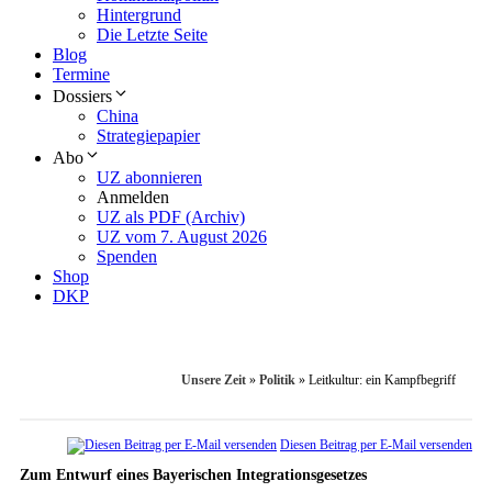
Hintergrund
Die Letzte Seite
Blog
Termine
Dossiers
China
Strategiepapier
Abo
UZ abonnieren
Anmelden
UZ als PDF (Archiv)
UZ vom 7. August 2026
Spenden
Shop
DKP
Unsere Zeit
»
Politik
»
Leitkultur: ein Kampfbegriff
Diesen Beitrag per E-Mail versenden
Zum Entwurf eines Bayerischen Integrationsgesetzes