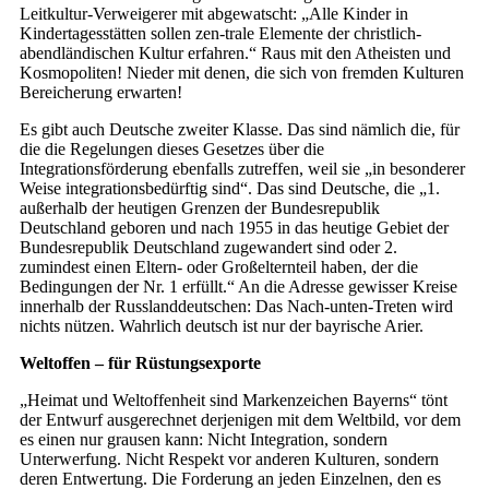
Leitkultur-Verweigerer mit abgewatscht: „Alle Kinder in
Kindertagesstätten sollen zen-trale Elemente der christlich-
abendländischen Kultur erfahren.“ Raus mit den Atheisten und
Kosmopoliten! Nieder mit denen, die sich von fremden Kulturen
Bereicherung erwarten!
Es gibt auch Deutsche zweiter Klasse. Das sind nämlich die, für
die die Regelungen dieses Gesetzes über die
Integrationsförderung ebenfalls zutreffen, weil sie „in besonderer
Weise integrationsbedürftig sind“. Das sind Deutsche, die „1.
außerhalb der heutigen Grenzen der Bundesrepublik
Deutschland geboren und nach 1955 in das heutige Gebiet der
Bundesrepublik Deutschland zugewandert sind oder 2.
zumindest einen Eltern- oder Großelternteil haben, der die
Bedingungen der Nr. 1 erfüllt.“ An die Adresse gewisser Kreise
innerhalb der Russlanddeutschen: Das Nach-unten-Treten wird
nichts nützen. Wahrlich deutsch ist nur der bayrische Arier.
Weltoffen – für Rüstungsexporte
„Heimat und Weltoffenheit sind Markenzeichen Bayerns“ tönt
der Entwurf ausgerechnet derjenigen mit dem Weltbild, vor dem
es einen nur grausen kann: Nicht Integration, sondern
Unterwerfung. Nicht Respekt vor anderen Kulturen, sondern
deren Entwertung. Die Forderung an jeden Einzelnen, den es