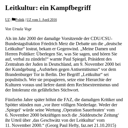
Leitkultur: ein Kampfbegriff
Categories
UZ
Politik
|
UZ vom 1. April 2016
Von Ursula Vogt
Als im Jahr 2000 der damalige Vorsitzende der CDU/CSU-
Bundestagsfraktion Friedrich Merz die Debatte um die „deutsche
Leitkultur“ lostrat, bekam er Gegenwind. „Meine Damen und
Herren Politiker: Überlegen Sie, was Sie sagen, und hören Sie
auf, verbal zu zündeln!“ warnte Paul Spiegel, Präsident des
Zentralrats der Juden in Deutschland, am 9. November 2000 bei
der Kundgebung „Aufstehen gegen Antisemitismus“ vor dem
Brandenburger Tor in Berlin. Der Begriff „Leitkultur“ sei
populistisch. Wer sie propagieren, setze eine Hierarchie der
Kulturen voraus und liefere damit dem Rechtsextremismus und
der Intoleranz ein gefährliches Stichwort.
Fünfzehn Jahre später höhnt die FAZ, die damaligen Kritiker und
Spötter stünden nun „vor ihrer völligen Niederlage. Weder der
‚Spiegel‘ würde seine Wertung ‚Operation Sauerbraten‘ vom
6. November 2000 bekräftigen noch die ‚Süddeutsche Zeitung‘
ihr Urteil über ‚das Geschwätz von der Leitkultur‘ vom
11. November 2000.“ (Georg Paul Hefty, faz.net 21.10.2015)