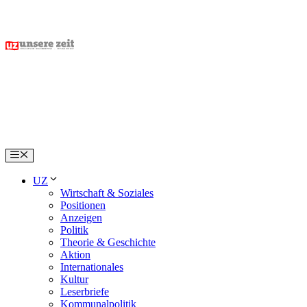
Skip
to
content
Menu
UZ
Wirtschaft & Soziales
Positionen
Anzeigen
Politik
Theorie & Geschichte
Aktion
Internationales
Kultur
Leserbriefe
Kommunalpolitik