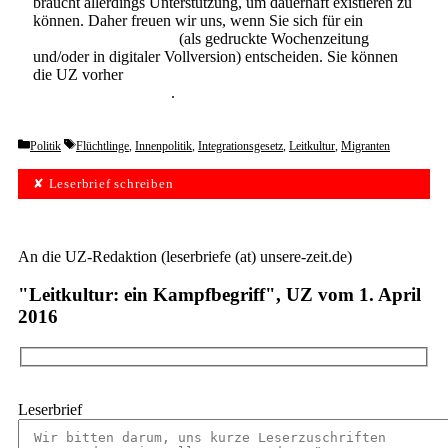
braucht allerdings Unterstützung, um dauerhaft existieren zu
können. Daher freuen wir uns, wenn Sie sich für ein
Abonnement der UZ
(als gedruckte Wochenzeitung
und/oder in digitaler Vollversion) entscheiden. Sie können
die UZ vorher
6 Wochen lang kostenlos und
unverbindlich testen
.
Categories
Tags
Politik
Flüchtlinge
,
Innenpolitik
,
Integrationsgesetz
,
Leitkultur
,
Migranten
✘ Leserbrief schreiben
An die UZ-Redaktion (leserbriefe (at) unsere-zeit.de)
"Leitkultur: ein Kampfbegriff", UZ vom 1. April
2016
Leserbrief