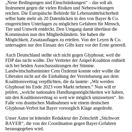
„Neue Bedingungen und Einschränkungen“ – das soll als
Instrument gegen die vielen Risiken und Nebenwirkungen
reichen. Die Europäische Behörde für Lebensmittelsicherheit
selbst hatte mehr als 20 Datenlücken in den von Bayer & Co.
eingereichten Unterlagen zu möglichen Gefahren für Mensch,
Tier und Umwelt entdeckt. Den Umgang damit überlässt die
Kommission nun den Mitgliedsländern. Sie haben die
Möglichkeit, Zusatzauflagen zu erteilen. Von der Leyen & Co.
untersagten nur den Einsatz des Gifts kurz vor der Ernte generell.
Auch Deutschland stellte sich nicht gegen Glyphosat, weil die
FDP das nicht wollte. Der Vertreter der Ampel-Koalition enthielt
sich bei beiden Ausschusssitzungen der Stimme.
Landwirtschaftsminister Cem Özdemir konnte oder wollte die
Liberalen nicht auf die Einhaltung der Vereinbarung aus dem
Koalitionsvertrag verpflichten, die da lautete: „Wir werden
Glyphosat bis Ende 2023 vom Markt nehmen.“ Nun will er
prüfen, „welche nationalen Handlungsmöglichkeiten wir haben,
um den Koalitionsvertrag so weit wie möglich umzusetzen“. Im
Falle von drastischen Maßnahmen wie einem deutschen
Glyphosat-Verbot hat Bayer vorsorglich Klage angedroht.
Unser Autor ist leitender Redakteur der Zeitschrift „Stichwort
BAYER“, die von der Coordination gegen Bayer-Gefahren
herausgegeben wird.