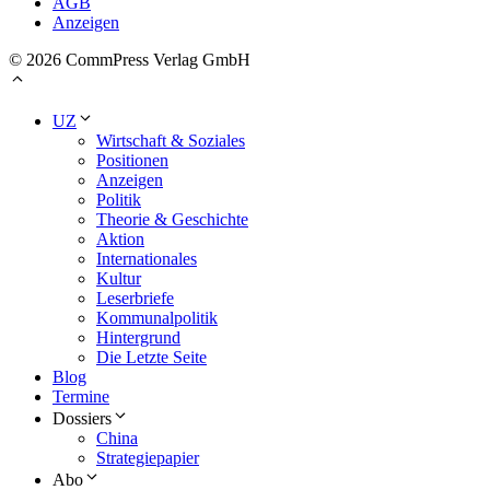
AGB
Anzeigen
© 2026 CommPress Verlag GmbH
UZ
Wirtschaft & Soziales
Positionen
Anzeigen
Politik
Theorie & Geschichte
Aktion
Internationales
Kultur
Leserbriefe
Kommunalpolitik
Hintergrund
Die Letzte Seite
Blog
Termine
Dossiers
China
Strategiepapier
Abo