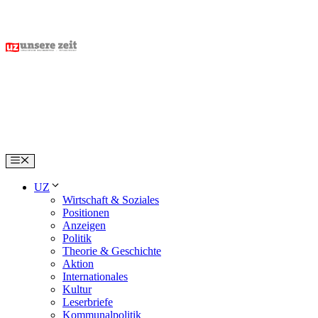
Skip
to
content
Menu
UZ
Wirtschaft & Soziales
Positionen
Anzeigen
Politik
Theorie & Geschichte
Aktion
Internationales
Kultur
Leserbriefe
Kommunalpolitik