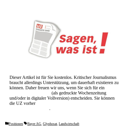
Dieser Artikel ist für Sie kostenlos. Kritischer Journalismus
braucht allerdings Unterstützung, um dauerhaft existieren zu
können. Daher freuen wir uns, wenn Sie sich für ein
Abonnement der UZ
(als gedruckte Wochenzeitung
und/oder in digitaler Vollversion) entscheiden. Sie können
die UZ vorher
6 Wochen lang kostenlos und
unverbindlich testen
.
Categories
Tags
Positionen
Bayer AG
,
Glyphosat
,
Landwirtschaft