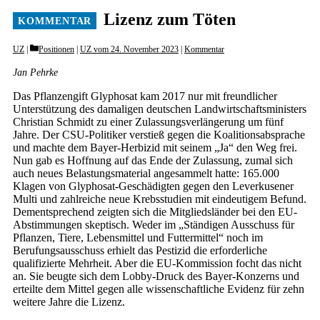
Lizenz zum Töten
Categories
UZ
Positionen
|
UZ vom 24. November 2023
|
Kommentar
Jan Pehrke
Das Pflanzengift Glyphosat kam 2017 nur mit freundlicher
Unterstützung des damaligen deutschen Landwirtschaftsministers
Christian Schmidt zu einer Zulassungsverlängerung um fünf
Jahre. Der CSU-Politiker verstieß gegen die Koalitionsabsprache
und machte dem Bayer-Herbizid mit seinem „Ja“ den Weg frei.
Nun gab es Hoffnung auf das Ende der Zulassung, zumal sich
auch neues Belastungsmaterial angesammelt hatte: 165.000
Klagen von Glyphosat-Geschädigten gegen den Leverkusener
Multi und zahlreiche neue Krebsstudien mit eindeutigem Befund.
Dementsprechend zeigten sich die Mitgliedsländer bei den EU-
Abstimmungen skeptisch. Weder im „Ständigen Ausschuss für
Pflanzen, Tiere, Lebensmittel und Futtermittel“ noch im
Berufungsausschuss erhielt das Pestizid die erforderliche
qualifizierte Mehrheit. Aber die EU-Kommission focht das nicht
an. Sie beugte sich dem Lobby-Druck des Bayer-Konzerns und
erteilte dem Mittel gegen alle wissenschaftliche Evidenz für zehn
weitere Jahre die Lizenz.