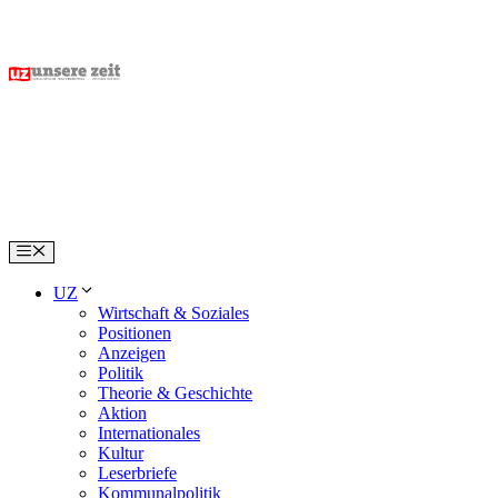
Skip
to
content
Menu
UZ
Wirtschaft & Soziales
Positionen
Anzeigen
Politik
Theorie & Geschichte
Aktion
Internationales
Kultur
Leserbriefe
Kommunalpolitik