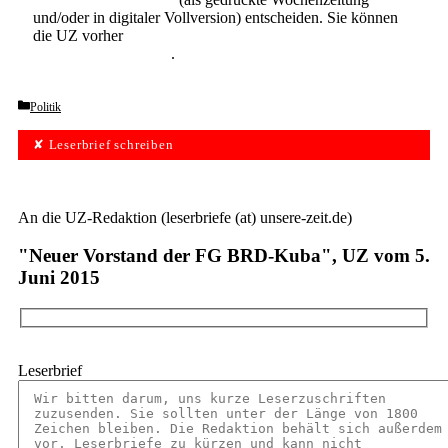
und/oder in digitaler Vollversion) entscheiden. Sie können
die UZ vorher
6 Wochen lang kostenlos und
unverbindlich testen
.
Categories
Politik
✘ Leserbrief schreiben
An die UZ-Redaktion (leserbriefe (at) unsere-zeit.de)
"Neuer Vorstand der FG BRD-Kuba", UZ vom 5.
Juni 2015
Leserbrief