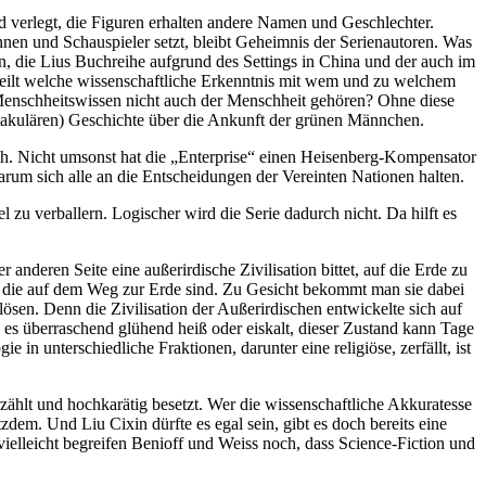
d verlegt, die Figuren erhalten andere Namen und Geschlechter.
nen und Schauspieler setzt, bleibt Geheimnis der Serienautoren. Was
ren, die Lius Buchreihe aufgrund des Settings in China und der auch im
ilt welche wissenschaftliche Erkenntnis mit wem und zu welchem
enschheitswissen nicht auch der Menschheit gehören? Ohne diese
ktakulären) Geschichte über die Ankunft der grünen Männchen.
ch. Nicht umsonst hat die „Enterprise“ einen Heisenberg-Kompensator
arum sich alle an die Entscheidungen der Vereinten Nationen halten.
zu verballern. Logischer wird die Serie dadurch nicht. Da hilft es
anderen Seite eine außerirdische Zivilisation bittet, auf die Erde zu
 die auf dem Weg zur Erde sind. Zu Gesicht bekommt man sie dabei
lösen. Denn die Zivilisation der Außerirdischen entwickelte sich auf
d es überraschend glühend heiß oder eiskalt, dieser Zustand kann Tage
 in unterschiedliche Fraktionen, darunter eine religiöse, zerfällt, ist
rzählt und hochkarätig besetzt. Wer die wissenschaftliche Akkuratesse
dem. Und Liu Cixin dürfte es egal sein, gibt es doch bereits eine
ielleicht begreifen Benioff und Weiss noch, dass Science-Fiction und