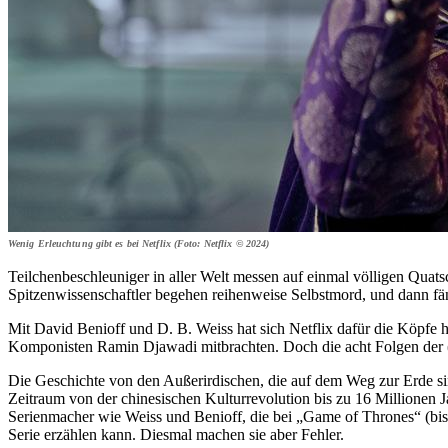
Wenig Erleuchtung gibt es bei Netflix (Foto: Netflix © 2024)
Teilchenbeschleuniger in aller Welt messen auf einmal völligen Quat
Spitzenwissenschaftler begehen reihenweise Selbstmord, und dann fäng
Mit David Benioff und D. B. Weiss hat sich Netflix dafür die Köpfe h
Komponisten Ramin Djawadi mitbrachten. Doch die acht Folgen der (
Die Geschichte von den Außerirdischen, die auf dem Weg zur Erde sin
Zeitraum von der chinesischen Kulturrevolution bis zu 16 Millionen 
Serienmacher wie Weiss und Benioff, die bei „Game of Thrones“ (bis 
Serie erzählen kann. Diesmal machen sie aber Fehler.