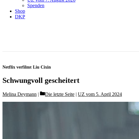
Spenden
Shop
DKP
Netflix verfilmt Liu Cixin
Schwungvoll gescheitert
Categories
Melina Deymann
Die letzte Seite
|
UZ vom 5. April 2024