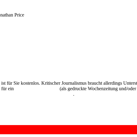
nathan Price
 ist für Sie kostenlos. Kritischer Journalismus braucht allerdings Unte
 für ein
Abonnement der UZ
(als gedruckte Wochenzeitung und/oder i
kostenlos und unverbindlich testen
.