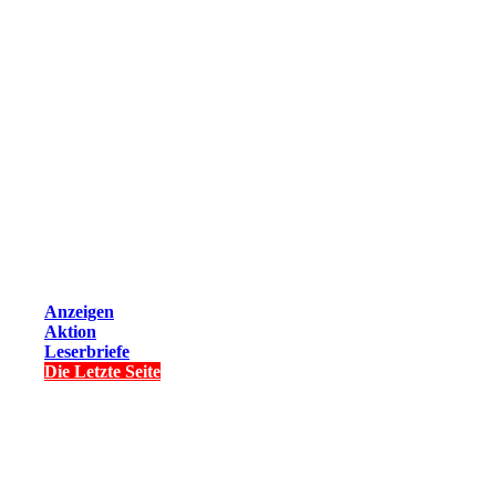
Anzeigen
Aktion
Leserbriefe
Die Letzte Seite