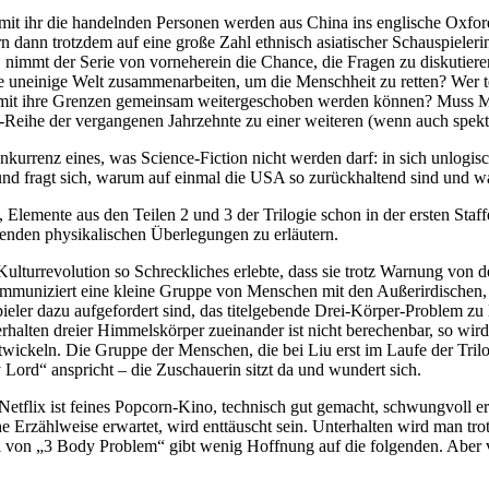
d mit ihr die handelnden Personen werden aus China ins englische Oxfor
dann trotzdem auf eine große Zahl ethnisch asiatischer Schauspielerin
gt, nimmt der Serie von vorneherein die Chance, die Fragen zu diskutie
uneinige Welt zusammenarbeiten, um die Menschheit zu retten? Wer te
 damit ihre Grenzen gemeinsam weitergeschoben werden können? Muss M
on-Reihe der vergangenen Jahrzehnte zu einer weiteren (wenn auch spe
kurrenz eines, was Science-Fiction nicht werden darf: in sich unlogis
 und fragt sich, warum auf einmal die USA so zurückhaltend sind und w
emente aus den Teilen 2 und 3 der Trilogie schon in der ersten Staffel 
genden physikalischen Überlegungen zu erläutern.
lturrevolution so Schreckliches erlebte, dass sie trotz Warnung von der 
mmuniziert eine kleine Gruppe von Menschen mit den Außerirdischen,
Spieler dazu aufgefordert sind, das titelgebende Drei-Körper-Problem zu 
erhalten dreier Himmelskörper zueinander ist nicht berechenbar, so wir
twickeln. Die Gruppe der Menschen, die bei Liu erst im Laufe der Trilogie
 Lord“ anspricht – die Zuschauerin sitzt da und wundert sich.
 Netflix ist feines Popcorn-Kino, technisch gut gemacht, schwungvoll e
 Erzählweise erwartet, wird enttäuscht sein. Unterhalten wird man trotz
el von „3 Body Problem“ gibt wenig Hoffnung auf die folgenden. Aber v