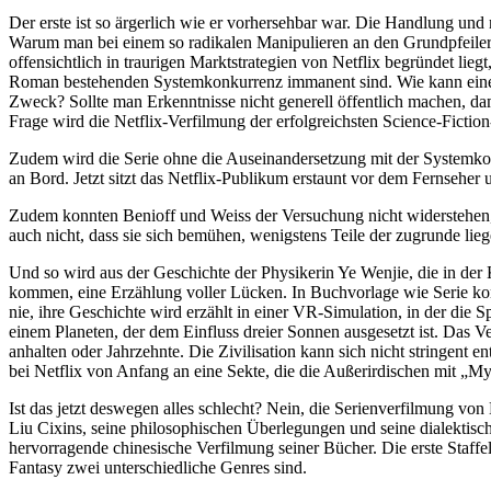
Der erste ist so ärgerlich wie er vorhersehbar war. Die Handlung un
Warum man bei einem so radikalen Manipulieren an den Grundpfeilern 
offensichtlich in traurigen Marktstrategien von Netflix begründet lie
Roman bestehenden Systemkonkurrenz immanent sind. Wie kann eine 
Zweck? Sollte man Erkenntnisse nicht generell öffentlich machen,
Frage wird die Netflix-Verfilmung der erfolgreichsten Science-Ficti
Zudem wird die Serie ohne die Auseinandersetzung mit der Systemkon
an Bord. Jetzt sitzt das Netflix-Publikum erstaunt vor dem Fernseher
Zudem konnten Benioff und Weiss der Versuchung nicht widerstehen, El
auch nicht, dass sie sich bemühen, wenigstens Teile der zugrunde lie
Und so wird aus der Geschichte der Physikerin Ye Wenjie, die in der Ku
kommen, eine Erzählung voller Lücken. In Buchvorlage wie Serie ko
nie, ihre Geschichte wird erzählt in einer VR-Simulation, in der die 
einem Planeten, der dem Einfluss dreier Sonnen ausgesetzt ist. Das V
anhalten oder Jahrzehnte. Die Zivilisation kann sich nicht stringent en
bei Netflix von Anfang an eine Sekte, die die Außerirdischen mit „My
Ist das jetzt deswegen alles schlecht? Nein, die Serienverfilmung von
Liu Cixins, seine philosophischen Überlegungen und seine dialektische
hervorragende chinesische Verfilmung seiner Bücher. Die erste Staff
Fantasy zwei unterschiedliche Genres sind.