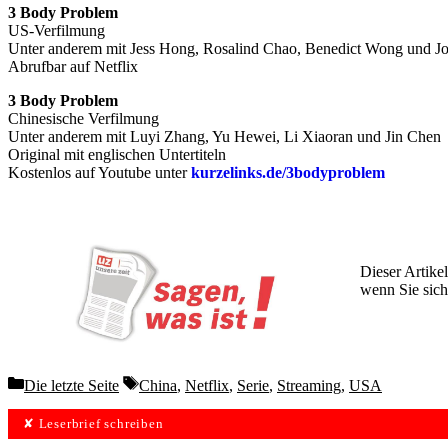
3 Body Problem
US-Verfilmung
Unter anderem mit Jess Hong, Rosalind Chao, Benedict Wong und Jo
Abrufbar auf Netflix
3 Body Problem
Chinesische Verfilmung
Unter anderem mit Luyi Zhang, Yu Hewei, Li Xiaoran und Jin Chen
Original mit englischen Untertiteln
Kostenlos auf Youtube unter
kurzelinks.de/3bodyproblem
Dieser Artikel
wenn Sie sich
Wochen lang 
Categories
Tags
Die letzte Seite
China
,
Netflix
,
Serie
,
Streaming
,
USA
✘ Leserbrief schreiben