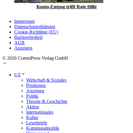
Konto-Entzug trifft Rote Hilfe
Impressum
Datenschutzerklärung
Cookie-Richtlinie (EU)
Barrierefreiheit
AGB
Anzeigen
© 2026 CommPress Verlag GmbH
UZ
Wirtschaft & Soziales
Positionen
Anzeigen
Politik
Theorie & Geschichte
Aktion
Internationales
Kultur
Leserbriefe
Kommunalpolitik