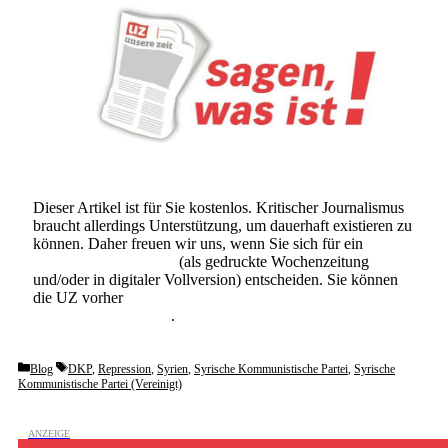
Dieser Artikel ist für Sie kostenlos. Kritischer Journalismus
braucht allerdings Unterstützung, um dauerhaft existieren zu
können. Daher freuen wir uns, wenn Sie sich für ein
Abonnement der UZ
(als gedruckte Wochenzeitung
und/oder in digitaler Vollversion) entscheiden. Sie können
die UZ vorher
6 Wochen lang kostenlos und
unverbindlich testen
.
Categories
Tags
Blog
DKP
,
Repression
,
Syrien
,
Syrische Kommunistische Partei
,
Syrische
Kommunistische Partei (Vereinigt)