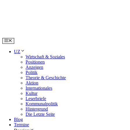
Skip
to
content
Menu
UZ
Wirtschaft & Soziales
Positionen
Anzeigen
Politik
Theorie & Geschichte
Aktion
Internationales
Kultur
Leserbriefe
Kommunalpolitik
Hintergrund
Die Letzte Seite
Blog
Termine