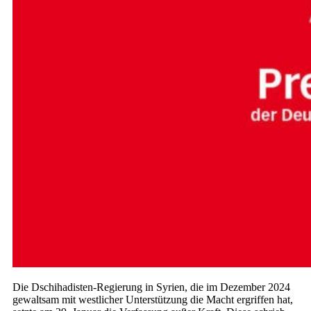
Die Dschihadisten-Regierung in Syrien, die im Dezember 2024
gewaltsam mit westlicher Unterstützung die Macht ergriffen hat,