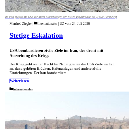
Im Iran greifen die USA vor allem Einrichtungen der zivilen Infrastruktur an. (Foto: Farsnews)
Categories
Manfred Ziegler
Internationales
|
UZ vom 24. Juli 2026
Stetige Eskalation
USA bombardieren zivile Ziele im Iran, der droht mit
Ausweitung des Kriegs
Der Krieg geht weiter. Nacht für Nacht greifen die USA Ziele im Iran
an, dazu gehören Brücken, Hafenanlagen und andere zivile
Einrichtungen. Der Iran bombardiert …
Weiterlesen
Categories
Internationales