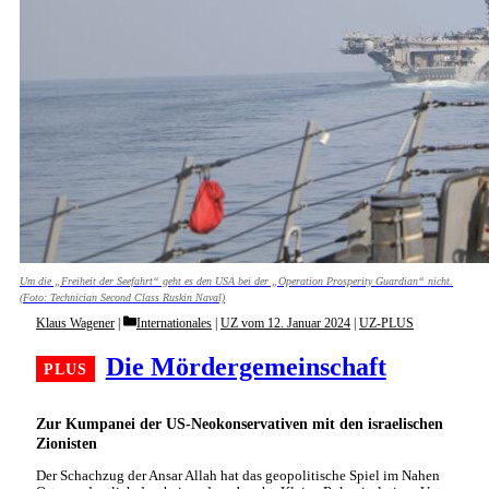
Um die „Freiheit der Seefahrt“ geht es den USA bei der „Operation Prosperity Guardian“ nicht.
(Foto: Technician Second Class Ruskin Naval)
Categories
Klaus Wagener
Internationales
|
UZ vom 12. Januar 2024
|
UZ-PLUS
Die Mördergemeinschaft
Zur Kumpanei der US-Neokonservativen mit den israelischen
Zionisten
Der Schachzug der Ansar Allah hat das geopolitische Spiel im Nahen