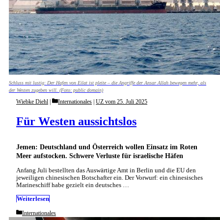
Schluss mit lustig: Der Hafen von Eilat ist pleite – die Angriffe der Ansar Allah bewegen mehr, als
der Westen zugeben will. (Foto: public domain)
Categories
Wiebke Diehl
Internationales
|
UZ vom 25. Juli 2025
Für Westen aussichtslos
Jemen: Deutschland und Österreich wollen Einsatz im Roten
Meer aufstocken. Schwere Verluste für israelische Häfen
Anfang Juli bestellten das Auswärtige Amt in Berlin und die EU den
jeweiligen chinesischen Botschafter ein. Der Vorwurf: ein chinesisches
Marineschiff habe gezielt ein deutsches …
Weiterlesen
Categories
Internationales