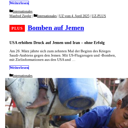
Weiterlesen
Categories
Internationales
Categories
Manfred Ziegler
Internationales
|
UZ vom 4. April 2025
|
UZ-PLUS
Bomben auf Jemen
USA erhöhen Druck auf Jemen und Iran – ohne Erfolg
Am 26. März jährte sich zum zehnten Mal der Beginn des Krieges
Saudi-Arabiens gegen den Jemen. Mit US-Flugzeugen und -Bomben,
mit Zielinformationen aus den USA und …
Weiterlesen
Categories
Internationales