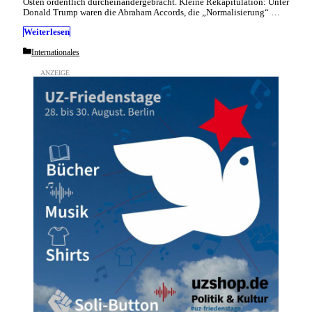
Osten ordentlich durcheinandergebracht. Kleine Rekapitulation: Unter
Donald Trump waren die Abraham Accords, die „Normalisierung“ …
Weiterlesen
Categories
Internationales