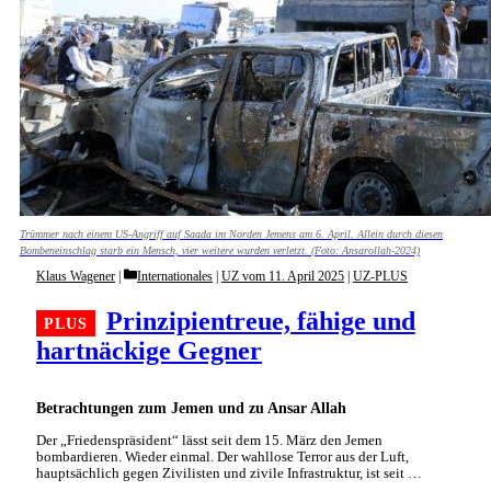
Trümmer nach einem US-Angriff auf Saada im Norden Jemens am 6. April. Allein durch diesen
Bombeneinschlag starb ein Mensch, vier weitere wurden verletzt. (Foto: Ansarollah-2024)
Categories
Klaus Wagener
Internationales
|
UZ vom 11. April 2025
|
UZ-PLUS
Prinzipientreue, fähige und
hartnäckige Gegner
Betrachtungen zum Jemen und zu Ansar Allah
Der „Friedenspräsident“ lässt seit dem 15. März den Jemen
bombardieren. Wieder einmal. Der wahllose Terror aus der Luft,
hauptsächlich gegen Zivilisten und zivile Infrastruktur, ist seit …