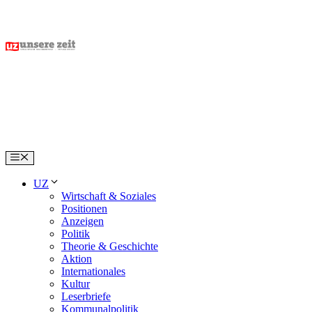
Skip
to
content
Menu
UZ
Wirtschaft & Soziales
Positionen
Anzeigen
Politik
Theorie & Geschichte
Aktion
Internationales
Kultur
Leserbriefe
Kommunalpolitik