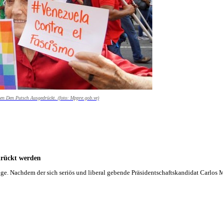
gen Den Putsch Ausgedrückt. (foto: Mppre.gob.ve)
edrückt werden
lange. Nachdem der sich seriös und liberal gebende Präsidentschaftskandidat Carl