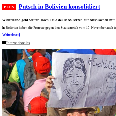
Putsch in Bolivien konsolidiert
Widerstand geht weiter. Doch Teile der MAS setzen auf Absprachen mi
In Bolivien haben die Proteste gegen den Staatsstreich vom 10. November auch i
Weiterlesen
Categories
Internationales