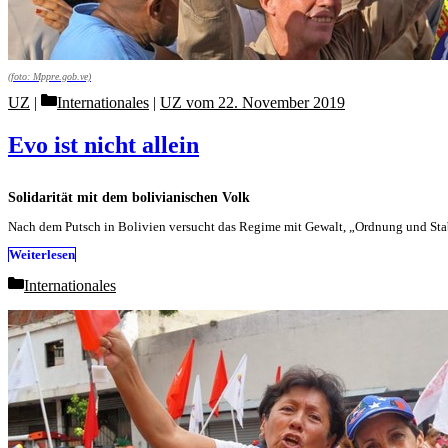
(foto: Mppre.gob.ve)
Categories
UZ
Internationales
|
UZ vom 22. November 2019
Evo ist nicht allein
Solidarität mit dem bolivianischen Volk
Nach dem Putsch in Bolivien versucht das Regime mit Gewalt, „Ordnung und Stabil
Weiterlesen
Categories
Internationales