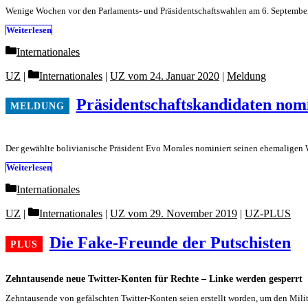
Wenige Wochen vor den Parlaments- und Präsidentschaftswahlen am 6. September 
Weiterlesen
Categories
Internationales
Categories
UZ
Internationales
|
UZ vom 24. Januar 2020
|
Meldung
Präsidentschaftskandidaten nom
Der gewählte bolivianische Präsident Evo Morales nominiert seinen ehemaligen W
Weiterlesen
Categories
Internationales
Categories
UZ
Internationales
|
UZ vom 29. November 2019
|
UZ-PLUS
Die Fake-Freunde der Putschisten
Zehntausende neue Twitter-Konten für Rechte – Linke werden gesperrt
Zehntausende von gefälschten Twitter-Konten seien erstellt worden, um den Mili