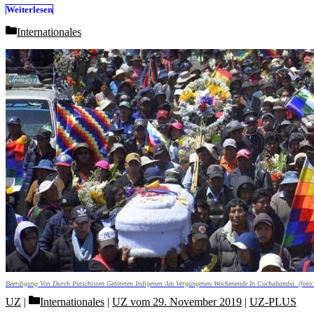
Weiterlesen
Categories
Internationales
Beerdigung Von Durch Putschisten Getöteten Indigenen Am Vergangenen Wochenende In Cochabamba. (foto
Categories
UZ
Internationales
|
UZ vom 29. November 2019
|
UZ-PLUS