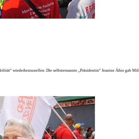
ität“ wiederherzustellen. Die selbsternannte „Präsidentin“ Jeanine Áñez gab Mili