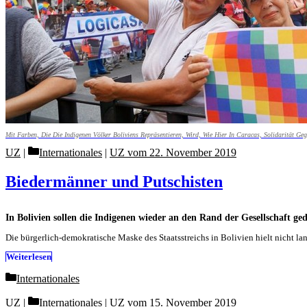
Mit Farben, Die Die Indigenen Völker Boliviens Repräsentieren, Wird, Wie Hier In Caracas, Solidarität Ge
Categories
UZ
Internationales
|
UZ vom 22. November 2019
Biedermänner und Putschisten
In Bolivien sollen die Indigenen wieder an den Rand der Gesellschaft g
Die bürgerlich-demokratische Maske des Staatsstreichs in Bolivien hielt nicht 
Weiterlesen
Categories
Internationales
Categories
UZ
Internationales
|
UZ vom 15. November 2019