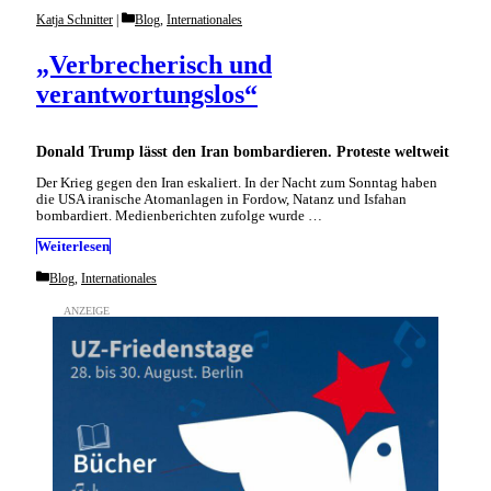
Categories
Katja Schnitter
Blog
,
Internationales
„Verbrecherisch und
verantwortungslos“
Donald Trump lässt den Iran bombardieren. Proteste weltweit
Der Krieg gegen den Iran eskaliert. In der Nacht zum Sonntag haben
die USA iranische Atomanlagen in Fordow, Natanz und Isfahan
bombardiert. Medienberichten zufolge wurde …
Weiterlesen
Categories
Blog
,
Internationales