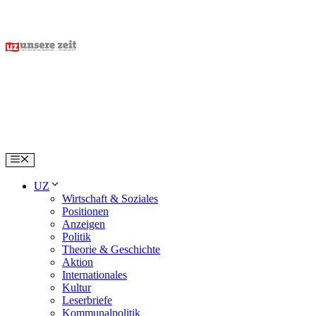
Skip
to
content
Menu
UZ
Wirtschaft & Soziales
Positionen
Anzeigen
Politik
Theorie & Geschichte
Aktion
Internationales
Kultur
Leserbriefe
Kommunalpolitik