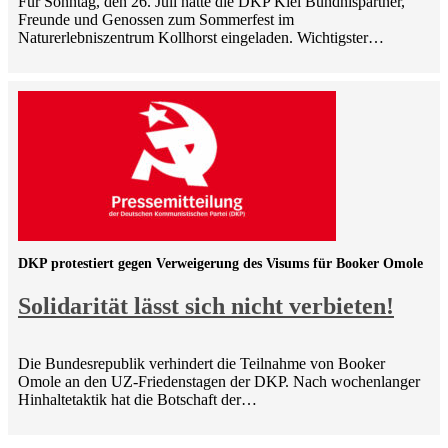
Für Sonntag, den 26. Juli hatte die DKP Kiel Bündnispartner,
Freunde und Genossen zum Sommerfest im
Naturerlebniszentrum Kollhorst eingeladen. Wichtigster…
DKP protestiert gegen Verweigerung des Visums für Booker Omole
Solidarität lässt sich nicht verbieten!
Die Bundesrepublik verhindert die Teilnahme von Booker
Omole an den UZ-Friedenstagen der DKP. Nach wochenlanger
Hinhaltetaktik hat die Botschaft der…