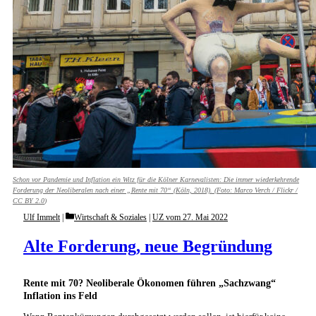
Schon vor Pandemie und Inflation ein Witz für die Kölner Karnevalisten: Die immer wiederkehrende
Forderung der Neoliberalen nach einer „Rente mit 70“ (Köln, 2018). (Foto:
Marco Verch / Flickr /
CC BY 2.0
)
Categories
Ulf Immelt
Wirtschaft & Soziales
|
UZ vom 27. Mai 2022
Alte Forderung, neue Begründung
Rente mit 70? Neoliberale Ökonomen führen „Sachzwang“
Inflation ins Feld