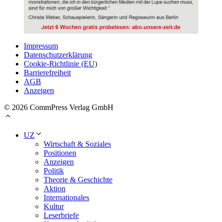
Impressum
Datenschutzerklärung
Cookie-Richtlinie (EU)
Barrierefreiheit
AGB
Anzeigen
© 2026 CommPress Verlag GmbH
UZ
Wirtschaft & Soziales
Positionen
Anzeigen
Politik
Theorie & Geschichte
Aktion
Internationales
Kultur
Leserbriefe