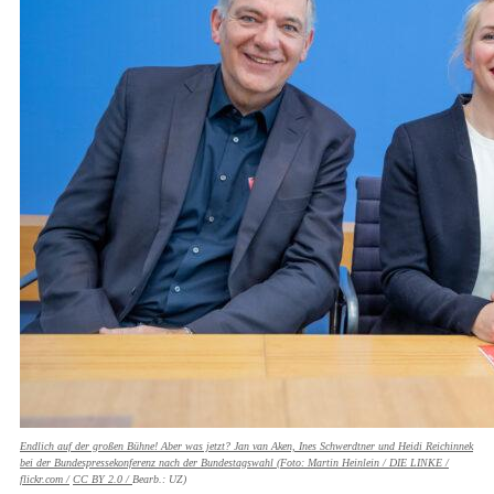
Endlich auf der großen Bühne! Aber was jetzt? Jan van Aken, Ines Schwerdtner und Heidi Reichinnek
bei der Bundespressekonferenz nach der Bundestagswahl (Foto:
Martin Heinlein / DIE LINKE /
flickr.com /
CC BY 2.0 /
Bearb.: UZ)