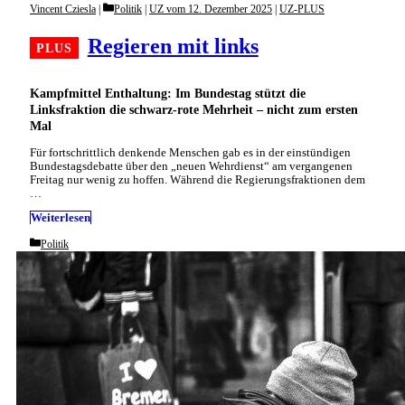
Categories
Vincent Cziesla
Politik
|
UZ vom 12. Dezember 2025
|
UZ-PLUS
Regieren mit links
Kampfmittel Enthaltung: Im Bundestag stützt die
Linksfraktion die schwarz-rote Mehrheit – nicht zum ersten
Mal
Für fortschrittlich denkende Menschen gab es in der einstündigen
Bundestagsdebatte über den „neuen Wehrdienst“ am vergangenen
Freitag nur wenig zu hoffen. Während die Regierungsfraktionen dem
…
Weiterlesen
Categories
Politik