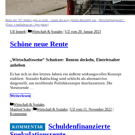
Rente mit 70? Anders geht es nicht – lautet die ewig gleiche Botschaft von „Wirtschaftsexperten“.
(Foto: r-mediabase.eu / kpw-photo)
Categories
Ulf Immelt
Wirtschaft & Soziales
|
UZ vom 20. Januar 2023
Schöne neue Rente
„Wirtschaftsweise“ Schnitzer: Renten deckeln, Eintrittsalter
anheben
Es hat sich in den letzten Jahren ein äußerst wirkungsvolles Konzept
etabliert: Sozialer Kahlschlag wird schlicht als alternativlos
dargestellt, um neoliberale Politikkonzepte durchzusetzen. Die
Vorsitzende …
Weiterlesen
Categories
Wirtschaft & Soziales
Categories
Manfred Sohn
Wirtschaft & Soziales
|
UZ vom 11. November 2022
|
Kommentar
Schuldenfinanzierte
Spekulationsrente