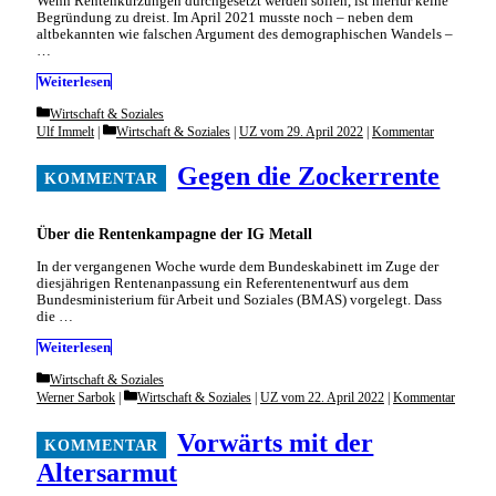
Wenn Rentenkürzungen durchgesetzt werden sollen, ist hierfür keine
Begründung zu dreist. Im April 2021 musste noch – neben dem
altbekannten wie falschen Argument des demographischen Wandels –
…
Weiterlesen
Categories
Wirtschaft & Soziales
Categories
Ulf Immelt
Wirtschaft & Soziales
|
UZ vom 29. April 2022
|
Kommentar
Gegen die Zockerrente
Über die Rentenkampagne der IG Metall
In der vergangenen Woche wurde dem Bundeskabinett im Zuge der
diesjährigen Rentenanpassung ein Referentenentwurf aus dem
Bundesministerium für Arbeit und Soziales (BMAS) vorgelegt. Dass
die …
Weiterlesen
Categories
Wirtschaft & Soziales
Categories
Werner Sarbok
Wirtschaft & Soziales
|
UZ vom 22. April 2022
|
Kommentar
Vorwärts mit der
Altersarmut