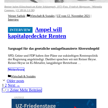
Rentner halten Klönschnack am Kieler Schützenpark, 1973 (Foto:
Friedrich Magnussen / Wikimedia
Commons /
CC BY-SA 3.0 DE
)
Categories
Werner Sarbok
Wirtschaft & Soziales
|
UZ vom 12. November 2021
|
Interview
Ampel will
kapitalgedeckte Renten
Sargnagel für das gesetzliche umlagefinanzierte Altersruhegeld
SPD, Grüne und FDP haben ihre Pläne zur zukünftigen Rentenpolitik
der Regierung angekündigt. Darüber sprachen wir mit Reiner Heyse.
Reiner Heyse ist IG-Metaller, langjähriger Betriebsrat …
Weiterlesen
Categories
Wirtschaft & Soziales
Older posts
Page
Page
1
2
Next
→
+ Zeige Mehr Beiträge