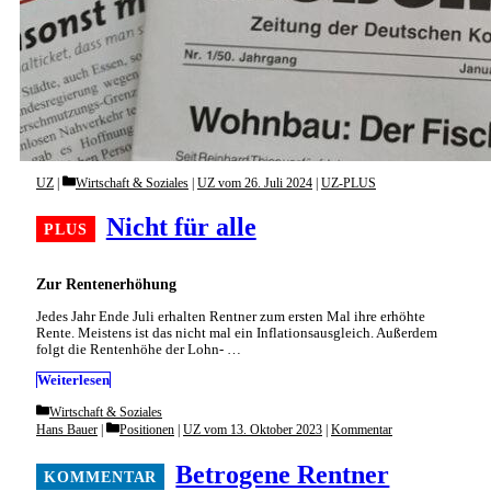
Categories
UZ
Wirtschaft & Soziales
|
UZ vom 26. Juli 2024
|
UZ-PLUS
Nicht für alle
Zur Rentenerhöhung
Jedes Jahr Ende Juli erhalten Rentner zum ersten Mal ihre erhöhte
Rente. Meistens ist das nicht mal ein Inflationsausgleich. Außerdem
folgt die Rentenhöhe der Lohn- …
Weiterlesen
Categories
Wirtschaft & Soziales
Categories
Hans Bauer
Positionen
|
UZ vom 13. Oktober 2023
|
Kommentar
Betrogene Rentner