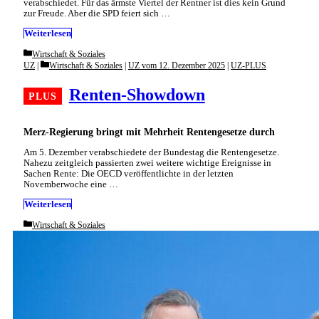
verabschiedet. Für das ärmste Viertel der Rentner ist dies kein Grund
zur Freude. Aber die SPD feiert sich …
Weiterlesen
Categories
Wirtschaft & Soziales
Categories
UZ
Wirtschaft & Soziales
|
UZ vom 12. Dezember 2025
|
UZ-PLUS
Renten-Showdown
Merz-Regierung bringt mit Mehrheit Rentengesetze durch
Am 5. Dezember verabschiedete der Bundestag die Rentengesetze.
Nahezu zeitgleich passierten zwei weitere wichtige Ereignisse in
Sachen Rente: Die OECD veröffentlichte in der letzten
Novemberwoche eine …
Weiterlesen
Categories
Wirtschaft & Soziales