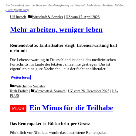
Ein Lebenslauf ganz im Sinne von Bundesregierung und Kapital: Ausbildung, Arbeiten, Ableben.
(Foto: freepik.com)
Categories
Ulf Immelt
Wirtschaft & Soziales
|
UZ vom 17. April 2026
Mehr arbeiten, weniger leben
Rentendebatte: Eintrittsalter steigt, Lebenserwartung hält
nicht mit
Die Lebenserwartung in Deutschland ist dank des medizinischen
Fortschritts im Laufe der letzten Jahrzehnte gestiegen. Das ist
eigentlich eine gute Nachricht – aus der Sicht neoliberaler …
Weiterlesen
Categories
Wirtschaft & Soziales
Categories
Ruth Frölich
Wirtschaft & Soziales
|
UZ vom 26. Dezember 2025
|
UZ-
PLUS
Ein Minus für die Teilhabe
Das Rentenpaket ist Rückschritt per Gesetz
Pünktlich vor Nikolaus wurde das umstrittene Rentenpaket