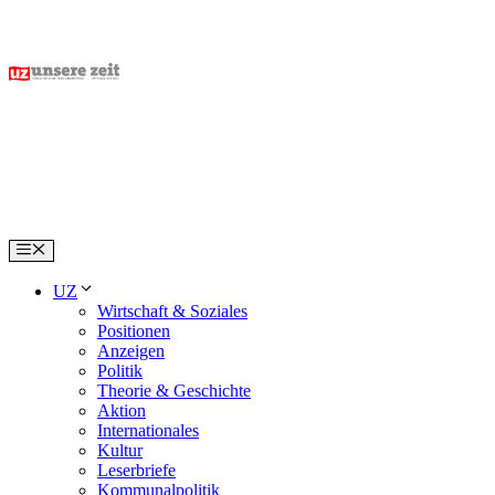
Skip
to
content
Menu
UZ
Wirtschaft & Soziales
Positionen
Anzeigen
Politik
Theorie & Geschichte
Aktion
Internationales
Kultur
Leserbriefe
Kommunalpolitik