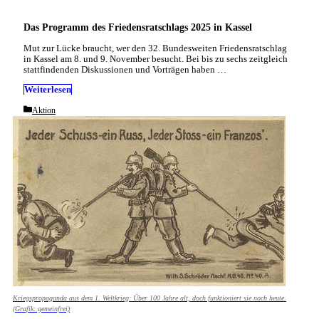
Das Programm des Friedensratschlags 2025 in Kassel
Mut zur Lücke braucht, wer den 32. Bundesweiten Friedensratschlag
in Kassel am 8. und 9. November besucht. Bei bis zu sechs zeitgleich
stattfindenden Diskussionen und Vorträgen haben …
Weiterlesen
Categories
Aktion
Kriegspropaganda aus dem 1. Weltkrieg: Über 100 Jahre alt, doch funktioniert sie noch heute.
(Grafik: gemeinfrei)