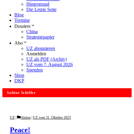
Hintergrund
Die Letzte Seite
Blog
Termine
Dossiers
China
Strategiepapier
Abo
UZ abonnieren
Anmelden
UZ als PDF (Archiv)
UZ vom 7. August 2026
Spenden
Shop
DKP
Sabine Schiffer
Categories
UZ
Aktion
|
UZ vom 31. Oktober 2025
Peace!