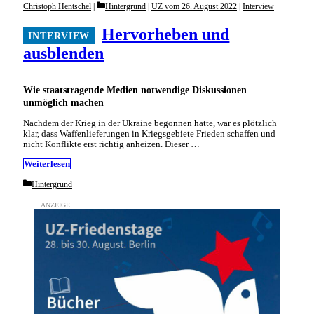
Categories
Christoph Hentschel
Hintergrund
|
UZ vom 26. August 2022
|
Interview
Hervorheben und
ausblenden
Wie staatstragende Medien notwendige Diskussionen
unmöglich machen
Nachdem der Krieg in der Ukraine begonnen hatte, war es plötzlich
klar, dass Waffenlieferungen in Kriegsgebiete Frieden schaffen und
nicht Konflikte erst richtig anheizen. Dieser …
Weiterlesen
Categories
Hintergrund