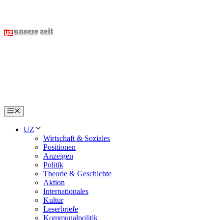
Skip
to
content
Menu
UZ
Wirtschaft & Soziales
Positionen
Anzeigen
Politik
Theorie & Geschichte
Aktion
Internationales
Kultur
Leserbriefe
Kommunalpolitik