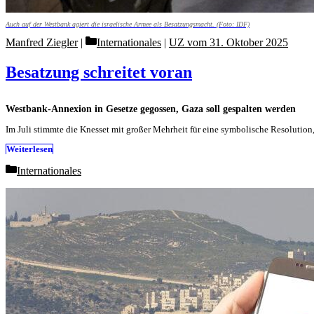
Auch auf der Westbank agiert die israelische Armee als Besatzungsmacht. (Foto: IDF)
Categories
Manfred Ziegler
Internationales
|
UZ vom 31. Oktober 2025
Besatzung schreitet voran
Westbank-Annexion in Gesetze gegossen, Gaza soll gespalten werden
Im Juli stimmte die Knesset mit großer Mehrheit für eine symbolische Resolutio
Weiterlesen
Categories
Internationales