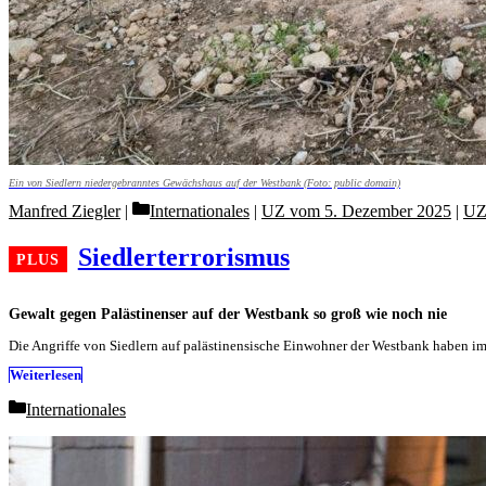
Ein von Siedlern niedergebranntes Gewächshaus auf der Westbank (Foto: public domain)
Categories
Manfred Ziegler
Internationales
|
UZ vom 5. Dezember 2025
|
UZ
Siedlerterrorismus
Gewalt gegen Palästinenser auf der Westbank so groß wie noch nie
Die Angriffe von Siedlern auf palästinensische Einwohner der Westbank haben i
Weiterlesen
Categories
Internationales