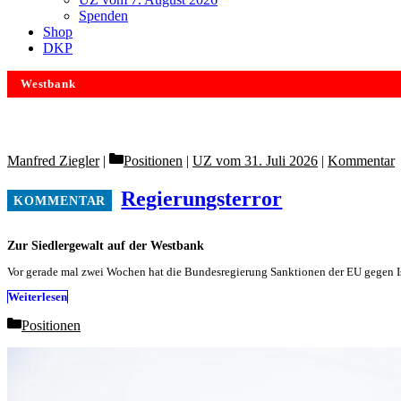
Spenden
Shop
DKP
Westbank
Categories
Manfred Ziegler
Positionen
|
UZ vom 31. Juli 2026
|
Kommentar
Regierungsterror
Zur Siedlergewalt auf der Westbank
Vor gerade mal zwei Wochen hat die Bundesregierung Sanktionen der EU gegen Is
Weiterlesen
Categories
Positionen