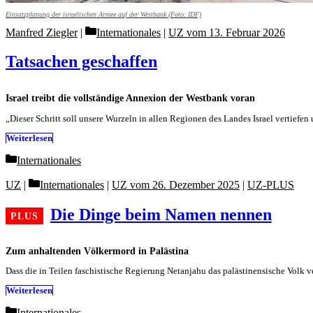
Einsatzplanung der israelischen Armee auf der Westbank (Foto: IDF)
Categories
Manfred Ziegler
Internationales
|
UZ vom 13. Februar 2026
Tatsachen geschaffen
Israel treibt die vollständige Annexion der Westbank voran
„Dieser Schritt soll unsere Wurzeln in allen Regionen des Landes Israel vertiefen
Weiterlesen
Categories
Internationales
Categories
UZ
Internationales
|
UZ vom 26. Dezember 2025
|
UZ-PLUS
Die Dinge beim Namen nennen
Zum anhaltenden Völkermord in Palästina
Dass die in Teilen faschistische Regierung Netanjahu das palästinensische Volk v
Weiterlesen
Categories
Internationales