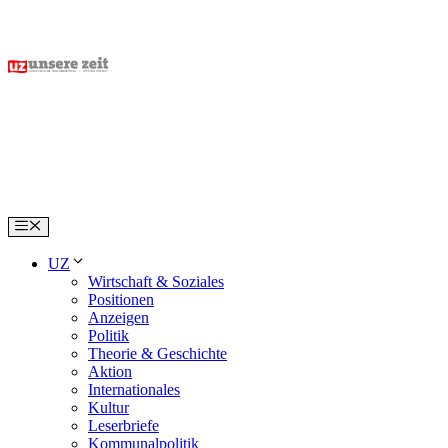
Skip
to
content
Menu
UZ
Wirtschaft & Soziales
Positionen
Anzeigen
Politik
Theorie & Geschichte
Aktion
Internationales
Kultur
Leserbriefe
Kommunalpolitik