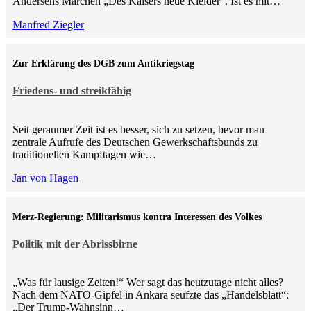
Andersens Märchen „Des Kaisers neue Kleider“. Ist es mit…
Manfred Ziegler
Zur Erklärung des DGB zum Antikriegstag
Friedens- und streikfähig
Seit geraumer Zeit ist es besser, sich zu setzen, bevor man
zentrale Aufrufe des Deutschen Gewerkschaftsbunds zu
traditionellen Kampftagen wie…
Jan von Hagen
Merz-Regierung: Militarismus kontra Inte­ressen des Volkes
Politik mit der Abrissbirne
„Was für lausige Zeiten!“ Wer sagt das heutzutage nicht alles?
Nach dem NATO-Gipfel in Ankara seufzte das „Handelsblatt“:
„Der Trump-Wahnsinn…