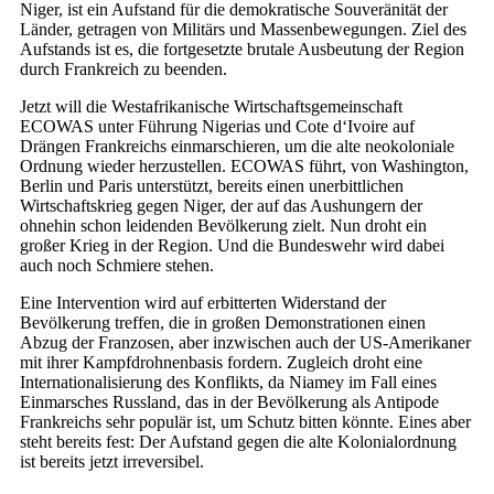
Niger, ist ein Aufstand für die demokratische Souveränität der
Länder, getragen von Militärs und Massenbewegungen. Ziel des
Aufstands ist es, die fortgesetzte brutale Ausbeutung der Region
durch Frankreich zu beenden.
Jetzt will die Westafrikanische Wirtschaftsgemeinschaft
ECOWAS unter Führung Nigerias und Cote d‘Ivoire auf
Drängen Frankreichs einmarschieren, um die alte neokoloniale
Ordnung wieder herzustellen. ECOWAS führt, von Washington,
Berlin und Paris unterstützt, bereits einen unerbittlichen
Wirtschaftskrieg gegen Niger, der auf das Aushungern der
ohnehin schon leidenden Bevölkerung zielt. Nun droht ein
großer Krieg in der Region. Und die Bundeswehr wird dabei
auch noch Schmiere stehen.
Eine Intervention wird auf erbitterten Widerstand der
Bevölkerung treffen, die in großen Demonstrationen einen
Abzug der Franzosen, aber inzwischen auch der US-Amerikaner
mit ihrer Kampfdrohnenbasis fordern. Zugleich droht eine
Internationalisierung des Konflikts, da Niamey im Fall eines
Einmarsches Russland, das in der Bevölkerung als Antipode
Frankreichs sehr populär ist, um Schutz bitten könnte. Eines aber
steht bereits fest: Der Aufstand gegen die alte Kolonialordnung
ist bereits jetzt irreversibel.