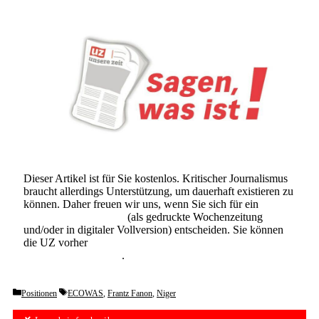
Dieser Artikel ist für Sie kostenlos. Kritischer Journalismus
braucht allerdings Unterstützung, um dauerhaft existieren zu
können. Daher freuen wir uns, wenn Sie sich für ein
Abonnement der UZ
(als gedruckte Wochenzeitung
und/oder in digitaler Vollversion) entscheiden. Sie können
die UZ vorher
6 Wochen lang kostenlos und
unverbindlich testen
.
Categories
Tags
Positionen
ECOWAS
,
Frantz Fanon
,
Niger