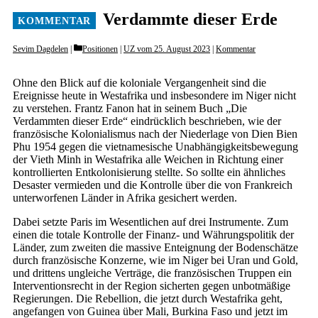
Verdammte dieser Erde
Categories
Sevim Dagdelen
Positionen
|
UZ vom 25. August 2023
|
Kommentar
Ohne den Blick auf die koloniale Vergangenheit sind die
Ereignisse heute in Westafrika und insbesondere im Niger nicht
zu verstehen. Frantz Fanon hat in seinem Buch „Die
Verdammten dieser Erde“ eindrücklich beschrieben, wie der
französische Kolonialismus nach der Niederlage von Dien Bien
Phu 1954 gegen die vietnamesische Unabhängigkeitsbewegung
der Vieth Minh in Westafrika alle Weichen in Richtung einer
kontrollierten Entkolonisierung stellte. So sollte ein ähnliches
Desaster vermieden und die Kontrolle über die von Frankreich
unterworfenen Länder in Afrika gesichert werden.
Dabei setzte Paris im Wesentlichen auf drei Instrumente. Zum
einen die totale Kontrolle der Finanz- und Währungspolitik der
Länder, zum zweiten die massive Enteignung der Bodenschätze
durch französische Konzerne, wie im Niger bei Uran und Gold,
und drittens ungleiche Verträge, die französischen Truppen ein
Interventionsrecht in der Region sicherten gegen unbotmäßige
Regierungen. Die Rebellion, die jetzt durch Westafrika geht,
angefangen von Guinea über Mali, Burkina Faso und jetzt im