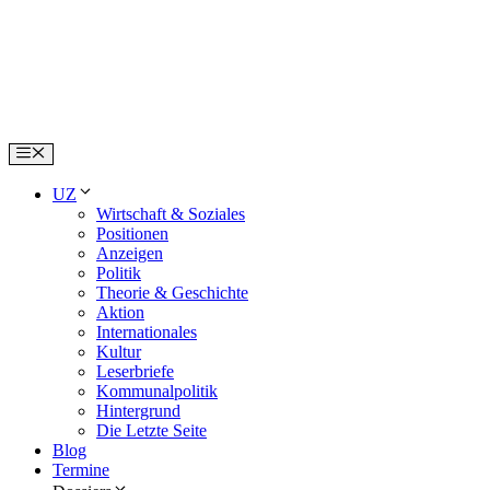
Skip
to
content
Menu
UZ
Wirtschaft & Soziales
Positionen
Anzeigen
Politik
Theorie & Geschichte
Aktion
Internationales
Kultur
Leserbriefe
Kommunalpolitik
Hintergrund
Die Letzte Seite
Blog
Termine