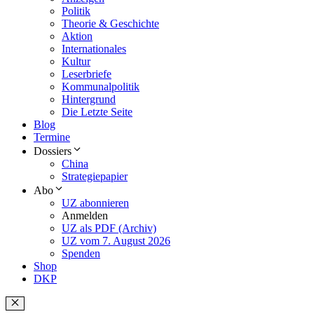
Politik
Theorie & Geschichte
Aktion
Internationales
Kultur
Leserbriefe
Kommunalpolitik
Hintergrund
Die Letzte Seite
Blog
Termine
Dossiers
China
Strategiepapier
Abo
UZ abonnieren
Anmelden
UZ als PDF (Archiv)
UZ vom 7. August 2026
Spenden
Shop
DKP
Schließen