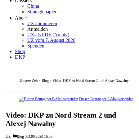
Dossiers
China
Strategiepapier
Abo
UZ abonnieren
Anmelden
UZ als PDF (Archiv)
UZ vom 7. August 2026
Spenden
Shop
DKP
Unsere Zeit
»
Blog
»
Video: DKP zu Nord Stream 2 und Alexej Nawalny
Diesen Beitrag per E-Mail versenden
Video: DKP zu Nord Stream 2 und
Alexej Nawalny
Categories
UZ
Blog
03.09.2020 16:57