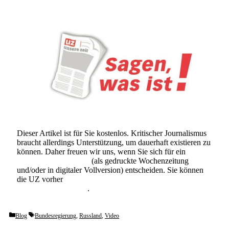
Dieser Artikel ist für Sie kostenlos. Kritischer Journalismus
braucht allerdings Unterstützung, um dauerhaft existieren zu
können. Daher freuen wir uns, wenn Sie sich für ein
Abonnement der UZ
(als gedruckte Wochenzeitung
und/oder in digitaler Vollversion) entscheiden. Sie können
die UZ vorher
6 Wochen lang kostenlos und
unverbindlich testen
.
Categories
Tags
Blog
Bundesregierung
,
Russland
,
Video