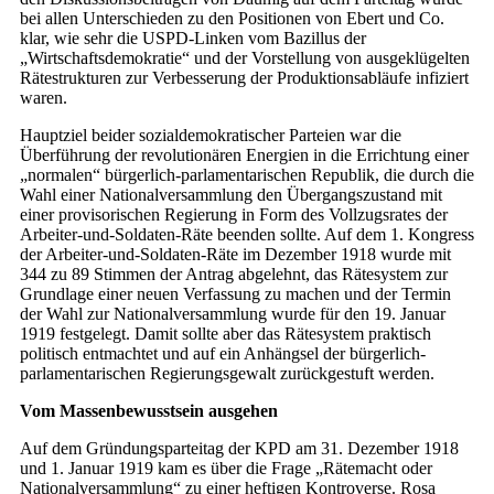
bei allen Unterschieden zu den Positionen von Ebert und Co.
klar, wie sehr die USPD-Linken vom Bazillus der
„Wirtschaftsdemokratie“ und der Vorstellung von ausgeklügelten
Rätestrukturen zur Verbesserung der Produktionsabläufe infiziert
waren.
Hauptziel beider sozialdemokratischer Parteien war die
Überführung der revolutionären Energien in die Errichtung einer
„normalen“ bürgerlich-parlamentarischen Republik, die durch die
Wahl einer Nationalversammlung den Übergangszustand mit
einer provisorischen Regierung in Form des Vollzugsrates der
Arbeiter-und-Soldaten-Räte beenden sollte. Auf dem 1. Kongress
der Arbeiter-und-Soldaten-Räte im Dezember 1918 wurde mit
344 zu 89 Stimmen der Antrag abgelehnt, das Rätesystem zur
Grundlage einer neuen Verfassung zu machen und der Termin
der Wahl zur Nationalversammlung wurde für den 19. Januar
1919 festgelegt. Damit sollte aber das Rätesystem praktisch
politisch entmachtet und auf ein Anhängsel der bürgerlich-
parlamentarischen Regierungsgewalt zurückgestuft werden.
Vom Massenbewusstsein ausgehen
Auf dem Gründungsparteitag der KPD am 31. Dezember 1918
und 1. Januar 1919 kam es über die Frage „Rätemacht oder
Nationalversammlung“ zu einer heftigen Kontroverse. Rosa