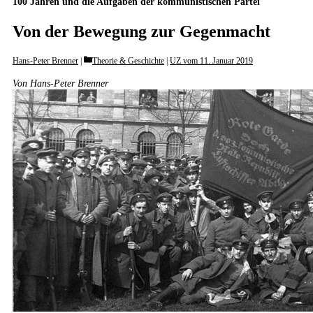
100 Jahren und die Aufgaben der kommunistischen Partei
Von der Bewegung zur Gegenmacht
Categories
Hans-Peter Brenner
Theorie & Geschichte
|
UZ vom 11. Januar 2019
Von Hans-Peter Brenner