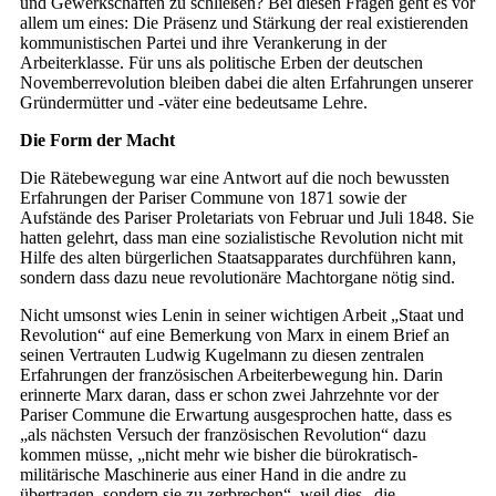
und Gewerkschaften zu schließen? Bei diesen Fragen geht es vor
allem um eines: Die Präsenz und Stärkung der real existierenden
kommunistischen Partei und ihre Verankerung in der
Arbeiterklasse. Für uns als politische Erben der deutschen
Novemberrevolution bleiben dabei die alten Erfahrungen unserer
Gründermütter und -väter eine bedeutsame Lehre.
Die Form der Macht
Die Rätebewegung war eine Antwort auf die noch bewussten
Erfahrungen der Pariser Commune von 1871 sowie der
Aufstände des Pariser Proletariats von Februar und Juli 1848. Sie
hatten gelehrt, dass man eine sozialistische Revolution nicht mit
Hilfe des alten bürgerlichen Staatsapparates durchführen kann,
sondern dass dazu neue revolutionäre Machtorgane nötig sind.
Nicht umsonst wies Lenin in seiner wichtigen Arbeit „Staat und
Revolution“ auf eine Bemerkung von Marx in einem Brief an
seinen Vertrauten Ludwig Kugelmann zu diesen zentralen
Erfahrungen der französischen Arbeiterbewegung hin. Darin
erinnerte Marx daran, dass er schon zwei Jahrzehnte vor der
Pariser Commune die Erwartung ausgesprochen hatte, dass es
„als nächsten Versuch der französischen Revolution“ dazu
kommen müsse, „nicht mehr wie bisher die bürokratisch-
militärische Maschinerie aus einer Hand in die andre zu
übertragen, sondern sie zu zerbrechen“, weil dies „die