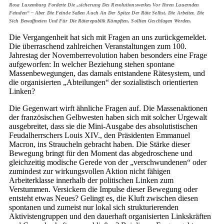
Rosa Luxemburg Forderte Die „sicherung Des Revolutionswerkes Vor Ihren Lauernden
Feinden“ – Aber Die Feinde Saßen Auch An Der Spitze Der Räte Selbst. Die Arbeiter, Die
Sich Bewaffneten Und Für Die Räterepublik Kämpften, Sollten Geschlagen Werden.
Die Vergangenheit hat sich mit Fragen an uns zurückgemeldet.
Die überraschend zahlreichen Veranstaltungen zum 100.
Jahrestag der Novemberrevolution haben besonders eine Frage
aufgeworfen: In welcher Beziehung stehen spontane
Massenbewegungen, das damals entstandene Rätesystem, und
die organisierten „Abteilungen“ der sozialistisch orientierten
Linken?
Die Gegenwart wirft ähnliche Fragen auf. Die Massenaktionen
der französischen Gelbwesten haben sich mit solcher Urgewalt
ausgebreitet, dass sie die Mini-Ausgabe des absolutistischen
Feudalherrschers Louis XIV., den Präsidenten Emmanuel
Macron, ins Straucheln gebracht haben. Die Stärke dieser
Bewegung bringt für den Moment das abgedroschene und
gleichzeitig modische Gerede von der „verschwundenen“ oder
zumindest zur wirkungsvollen Aktion nicht fähigen
Arbeiterklasse innerhalb der politischen Linken zum
Verstummen. Versickern die Impulse dieser Bewegung oder
entsteht etwas Neues? Gelingt es, die Kluft zwischen diesen
spontanen und zumeist nur lokal sich strukturierenden
Aktivistengruppen und den dauerhaft organisierten Linkskräften