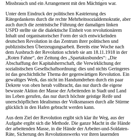
Missbrauch und ein Arrangement mit den Mächtigen war.
Unter dem Eindruck der politischen Kastrierung des
Rätegedankens durch die rechte Mehrheitssozialdemokratie, aber
auch durch die zentristische Führung der damaligen linken
USPD stellte sie die dialektische Einheit von revolutionärem
Inhalt und organisatorischer Form der sich entwickelnden
deutschen Revolution in das Zentrum ihrer politischen und
publizistischen Überzeugungsarbeit. Bereits eine Woche nach
dem Ausbruch der Revolution schrieb sie am 18.11.1918 in der
„Roten Fahne“, der Zeitung des „Spartakusbundes“: „Die
Abschaffung der Kapitalsherrschaft, die Verwirklichung der
sozialistischen Gesellschaftsordnung: dies und nichts Geringeres
ist das geschichtliche Thema der gegenwärtigen Revolution. Ein
gewaltiges Werk, das nicht im Handumdrehen durch ein paar
Dekrete von oben herab vollbracht, das nur durch die eigene
bewusste Aktion der Masse der Arbeitenden in Stadt und Land
ins Leben gerufen, das nur durch höchste geistige Reife und
unerschöpflichen Idealismus der Volksmassen durch alle Stürme
glücklich in den Hafen gebracht werden kann.
Aus dem Ziel der Revolution ergibt sich klar ihr Weg, aus der
Aufgabe ergibt sich die Methode. Die ganze Macht in die Hände
der arbeitenden Masse, in die Hände der Arbeiter-und-Soldaten-
Räte, Sicherung des Revolutionswerks vor ihren lauernden