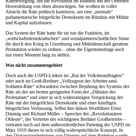
Rätebewegung, um die Revolution im Bündnis mit der Obersten
Heeresleitung von oben abzuwürgen. Sie wollten in voller
Absicht die Räte politisch kastrieren, um eine „normale“
parlamentarische bürgerliche Demokratie im Bündnis mit Militär
und Kapital aufzubauen.
Das System der Räte hatte für sie nur die Funktion, im
„wirtschaftsdemokratischen“ und sozialpartnerschaftlichen Sinne
die durch den Krieg in Unordnung und Mitleidenschaft geratene
Produktion wieder zu ordnen – ohne die Eigentumsfrage auch
nur einen Moment lang zu stellen.
Was nicht zusammengehört
Doch auch die USPD-Linken im „Rat der Volksbeauftragten“
oder auch im Groß-Berliner „Vollzugsrat der Arbeiter-und-
Soldaten-Räte“ schwankten zwischen Bejahung des Systems der
Räte als der am besten geeigneten Form der „Diktatur des
Proletariats“ und einer in sich widersinnigen Verquickung der
Räte mit der bürgerlichen Demokratie und einer künftigen
bürgerlichen Verfassung. Selbst ihre linken Wortführer Ernst
Däumig und Richard Müller – Sprecher der „Revolutionären
Obleute“, der Vertreter der wichtigsten Berliner Großbetriebe –
vertraten noch auf dem außerordentlichen Parteitag der USPD im
März 1919 dieses in sich völlig widersprüchliche Konzept. In
den Diskussionsbeiträgen von Däumig auf dem Parteitag wurde