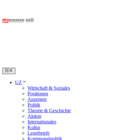
Skip
to
content
Menu
UZ
Wirtschaft & Soziales
Positionen
Anzeigen
Politik
Theorie & Geschichte
Aktion
Internationales
Kultur
Leserbriefe
Kommunalpolitik