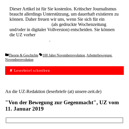
Dieser Artikel ist für Sie kostenlos. Kritischer Journalismus
braucht allerdings Unterstützung, um dauerhaft existieren zu
können. Daher freuen wir uns, wenn Sie sich für ein
Abonnement der UZ
(als gedruckte Wochenzeitung
und/oder in digitaler Vollversion) entscheiden. Sie können
die UZ vorher
6 Wochen lang kostenlos und
unverbindlich testen
.
Categories
Tags
Theorie & Geschichte
100 Jahre Novemberrevolution
,
Arbeiterbewegung
,
Novemberrevolution
✘ Leserbrief schreiben
An die UZ-Redaktion (leserbriefe (at) unsere-zeit.de)
"Von der Bewegung zur Gegenmacht", UZ vom
11. Januar 2019