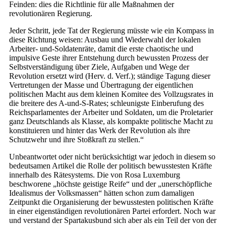
Feinden: dies die Richtlinie für alle Maßnahmen der
revolutionären Regierung.
Jeder Schritt, jede Tat der Regierung müsste wie ein Kompass in
diese Richtung weisen: Ausbau und Wiederwahl der lokalen
Arbeiter- und-Soldatenräte, damit die erste chaotische und
impulsive Geste ihrer Entstehung durch bewussten Prozess der
Selbstverständigung über Ziele, Aufgaben und Wege der
Revolution ersetzt wird (Herv. d. Verf.); ständige Tagung dieser
Vertretungen der Masse und Übertragung der eigentlichen
politischen Macht aus dem kleinen Komitee des Vollzugsrates in
die breitere des A-und-S-Rates; schleunigste Einberufung des
Reichsparlamentes der Arbeiter und Soldaten, um die Proletarier
ganz Deutschlands als Klasse, als kompakte politische Macht zu
konstituieren und hinter das Werk der Revolution als ihre
Schutzwehr und ihre Stoßkraft zu stellen.“
Unbeantwortet oder nicht berücksichtigt war jedoch in diesem so
bedeutsamen Artikel die Rolle der politisch bewusstesten Kräfte
innerhalb des Rätesystems. Die von Rosa Luxemburg
beschworene „höchste geistige Reife“ und der „unerschöpfliche
Idealismus der Volksmassen“ hätten schon zum damaligen
Zeitpunkt die Organisierung der bewusstesten politischen Kräfte
in einer eigenständigen revolutionären Partei erfordert. Noch war
und verstand der Spartakusbund sich aber als ein Teil der von der