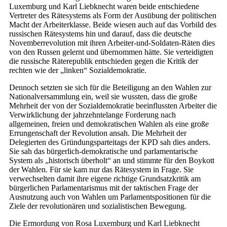
Luxemburg und Karl Liebknecht waren beide entschiedene
Vertreter des Rätesystems als Form der Ausübung der politischen
Macht der Arbeiterklasse. Beide wiesen auch auf das Vorbild des
russischen Rätesystems hin und darauf, dass die deutsche
Novemberrevolution mit ihren Arbeiter-und-Soldaten-Räten dies
von den Russen gelernt und übernommen hätte. Sie verteidigten
die russische Räterepublik entschieden gegen die Kritik der
rechten wie der „linken“ Sozialdemokratie.
Dennoch setzten sie sich für die Beteiligung an den Wahlen zur
Nationalversammlung ein, weil sie wussten, dass die große
Mehrheit der von der Sozialdemokratie beeinflussten Arbeiter die
Verwirklichung der jahrzehntelange Forderung nach
allgemeinen, freien und demokratischen Wahlen als eine große
Errungenschaft der Revolution ansah. Die Mehrheit der
Delegierten des Gründungsparteitags der KPD sah dies anders.
Sie sah das bürgerlich-demokratische und parlamentarische
System als „historisch überholt“ an und stimmte für den Boykott
der Wahlen. Für sie kam nur das Rätesystem in Frage. Sie
verwechselten damit ihre eigene richtige Grundsatzkritik am
bürgerlichen Parlamentarismus mit der taktischen Frage der
Ausnutzung auch von Wahlen um Parlamentspositionen für die
Ziele der revolutionären und sozialistischen Bewegung.
Die Ermordung von Rosa Luxemburg und Karl Liebknecht