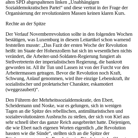
alten SPD abgespaltenen linken „Unabhängigen
Sozialdemokratischen Partei“ und diese vertrat in der Frage der
Organisierung der revolutionären Massen keinen klaren Kurs.
Rechte an der Spitze
Der Verlauf Novemberrevolution sollte in den folgenden Wochen
bestätigen, was Luxemburg in diesem Leitartikel schon warnend
feststellen musste: „Das Fazit der ersten Woche der Revolution
heißt: im Staate der Hohenzollern hat sich im wesentlichen nichts
verändert, die Arbeiter-und-Soldaten-Regierung fungiert als
Stellvertreterin der imperialistischen Regierung, die bankrott
geworden ist. All ihr Tun und Lassen ist von der Furcht vor den
Arbeitermassen getragen. Bevor die Revolution noch Kraft,
Schwung, Anlauf genommen, wird ihre einzige Lebenskraft, ihr
sozialistischer und proletarischer Charakter, eskamotiert
(weggezaubert)“.
Den Führern der Mehrheitssozialdemokratie, den Ebert,
Scheidemann und Noske, war es gelungen, sich in wenigen
Tagen an die Spitze des rebellischen, antimilitaristischen und
sozialrevolutionären Ausbruchs zu stellen, der sich von Kiel aus
sehr schnell über das ganze Reich ausgebreitet hatte. Diejenigen,
die wie Ebert nach eigenen Worten eigentlich „die Revolution
hassten wie die Sünde“, stellten sich an die Spitze der