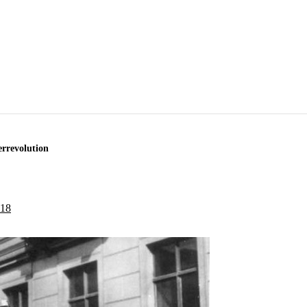
errevolution
018