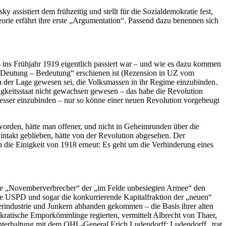
sistiert dem frühzeitig und stellt für die Sozialdemokratie fest,
orie erfährt ihre erste „Argumentation“. Passend dazu benennen sich
 ins Frühjahr 1919 eigentlich passiert war – und wie es dazu kommen
 Deutung – Bedeutung“ erschienen ist (Rezension in UZ vom
in der Lage gewesen sei, die Volksmassen in ihr Regime einzubinden.
igkeitsstaat nicht gewachsen gewesen – das habe die Revolution
esser einzubinden – nur so könne einer neuen Revolution vorgebeugt
worden, hätte man offener, und nicht in Geheimrunden über die
 intakt geblieben, hätte von der Revolution abgesehen. Der
ch die Einigkeit von 1918 erneut: Es geht um die Verhinderung eines
 die „Novemberverbrecher“ der „im Felde unbesiegten Armee“ den
e USPD und sogar die konkurrierende Kapitalfraktion der „neuen“
erindustrie und Junkern abhanden gekommen – die Basis ihrer alten
okratische Emporkömmlinge regierten, vermittelt Albrecht von Thaer,
 Unterhaltung mit dem OHL-General Erich Ludendorff: Ludendorff „trat