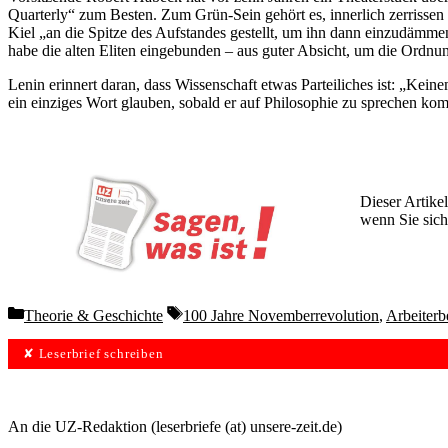
Quarterly“ zum Besten. Zum Grün-Sein gehört es, innerlich zerrissen
Kiel „an die Spitze des Aufstandes gestellt, um ihn dann einzudämme
habe die alten Eliten eingebunden – aus guter Absicht, um die Ordn
Lenin erinnert daran, dass Wissenschaft etwas Parteiliches ist: „Kei
ein einziges Wort glauben, sobald er auf Philosophie zu sprechen kom
Dieser Artikel
wenn Sie sich
Wochen lang 
Categories
Tags
Theorie & Geschichte
100 Jahre Novemberrevolution
,
Arbeiter
✘ Leserbrief schreiben
An die UZ-Redaktion (leserbriefe (at) unsere-zeit.de)