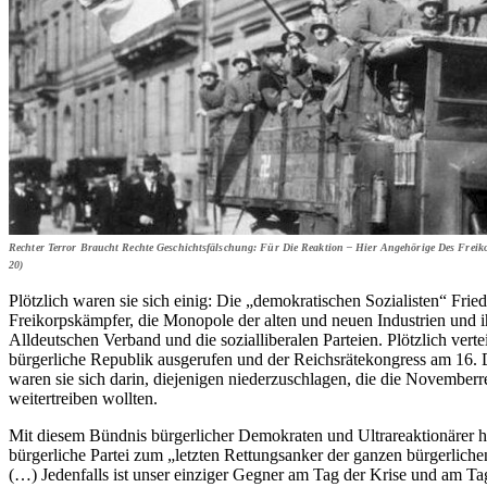
Rechter Terror Braucht Rechte Geschichtsfälschung: Für Die Reaktion – Hier Angehörige Des Freik
20)
Plötzlich waren sie sich einig: Die „demokratischen Sozialisten“ Fr
Freikorpskämpfer, die Monopole der alten und neuen Industrien und ih
Alldeutschen Verband und die sozialliberalen Parteien. Plötzlich ver
bürgerliche Republik ausgerufen und der Reichsrätekongress am 16.
waren sie sich darin, diejenigen niederzuschlagen, die die Novemberr
weitertreiben wollten.
Mit diesem Bündnis bürgerlicher Demokraten und Ultrareaktionärer h
bürgerliche Partei zum „letzten Rettungsanker der ganzen bürgerlichen 
(…) Jedenfalls ist unser einziger Gegner am Tag der Krise und am Ta