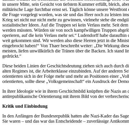
in unsere Mitte, sein Gesicht von tiefstem Kummer erfüllt, bleich, a
militärische Lage furchtbar ernst sei. Täglich könne unsere Westfr
die Frage vorgelegt worden, was sie und das Heer noch zu leisten im
Krieg sei nicht nur nicht mehr zu gewinnen, vielmehr stehe die endgü
sozialistischer Ideen. Auf die Truppen sei kein Verlass mehr. Seit dem
werden müssten. Würden sie von noch kampfwilligen Truppen abgelöst
operieren, auf die kein Verlass mehr sei.“ Ludendorff habe daraufhin
weit gekommen sind. Wir werden also diese Herren jetzt in die Ministe
eingebrockt haben!“ Von Thaer beschreibt weiter: „Die Wirkung dies
meisten, liefen unwillkürlich die Tränen über die Backen. Ich stand l
gedrückt.“
Diese beiden Linien der Geschichtsdeutung ziehen sich auch durch die
alten Regimes ist, die Arbeiterklasse einzubinden. Auf der anderen S
orientierten sich in der Folge mehr und mehr an Positionen einer „Vo
orientierten, sollte diese „Volksgemeinschaft“ ein Ausdruck der Demok
In ihrer Ideologie wie in ihrem Geschichtsbild knüpften die Nazis an 
antirepublikanische Orientierung mit ihrem Bild von der verbrecheri
Kritik und Einbindung
In den Anfängen der Bundesrepublik hatten alte Nazi-Kader das Sagen
Sie waren – und das war das Entscheidende – zuverlässige Antikommun