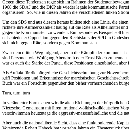
Gegen diese Tendenzen regte sich im Rahmen der Studentenbewegung, a
1968 die SDAJ und die DKP als wieder legale kommunistische Partei, 
organisieren. So, wie in diesen Jahren die verschiedenen linken Ström
Um den SDS und aus diesem heraus bildete sich eine Linie, die ei
richtete ihre Aufmerksamkeit häufig auf die Räte als Allheilmittel und
gegen die Kommunisten zu wenden. Ein besonderes Beispiel soll hier d
entschiedener Opposition gegen den Rechtskurs der SPD in Godesberg 1
sich nicht gegen Räte, sondern gegen Kommunisten.
Zwar dem dritten Weg folgend, aber in die Kämpfe der kommunistischen
sind Personen wie Wolfgang Abendroth oder Ernst Bloch zu nennen. 
war es auch die Stärke der Partei, diese Positionen einzubinden, abe
Als Auftakt für die bürgerliche Geschichtsschreibung zur Novemberre
griff Positionen und Erkenntnisse der marxistischen Geschichtsschreib
Buch war ein Fortschritt gegenüber den bisher vorherrschenden bür
Turn, turn, turn
In veränderter Form sehen wir die alten Richtungen der bürgerlichen
Nietzsche. Gemeinsam mit ihren irrational-völkisch-alldeutschen Vorg
verschwimmen heutzutage die aggressiv-massenfeindliche und die nati
Aber auch die nationalliberale Sicht, dass eine funktionierende Kapi
Vorsitzende Robert Habeck hat vor zehn Jahren ein Theaterstück über