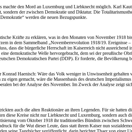
machte den Mord an Luxemburg und Liebknecht möglich. Karl Kautsky as
, sondern der zwischen Demokratie und Diktatur. Die Totalitarismusthe
d „Demokratie“ werden die neuen Bezugspunkte.
atische Kräfte zu erklären, was in den Monaten von November 1918 bis
Kurzem in dem Sammelband „Novemberrevolution 1918/19. Ereignisse –
ss, dass die bürgerliche Herrschaft im Kaiserreich nicht ausreichend 
e eine demokratische Welle hervorgebracht, dem sei der preußische Obr
eutschen Demokratischen Partei (DDP). Er forderte, die Bevölkerung b
ter Konrad Haenisch: Wäre das Volk weniger in Unwissenheit gehalten 
ch zu eigen gemacht, wäre die Massenbasis des deutschen Imperialismus
lliberalen bei der Analyse des November. Im Zweck der Analyse zeigt si
rickten auch die alten Reaktionäre an ihren Legenden. Für sie hatten
n diese Kreise nicht nur Liebknecht und Luxemburg, sondern auch di
atisierung vom Oktober 1918 ihr traditionelles Bündnis zwischen Schw
druck für die Wut dieser Leute, dass statt ihrem Kaiser nun sozialdem
den seine Tagebücher veröffentlicht, darin berichtet Thaer von einer