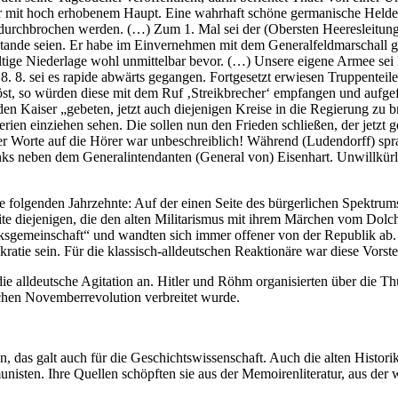
ber mit hoch erhobenem Haupt. Eine wahrhaft schöne germanische Heldeng
ont durchbrochen werden. (…) Zum 1. Mal sei der (Obersten Heeresleit
stande seien. Er habe im Einvernehmen mit dem Generalfeldmarschall g
ltige Niederlage wohl unmittelbar bevor. (…) Unsere eigene Armee sei l
 8. 8. sei es rapide abwärts gegangen. Fortgesetzt erwiesen Truppenteil
, so würden diese mit dem Ruf ‚Streikbrecher‘ empfangen und aufgefo
 den Kaiser „gebeten, jetzt auch diejenigen Kreise in die Regierung zu 
rien einziehen sehen. Die sollen nun den Frieden schließen, der jetzt g
er Worte auf die Hörer war unbeschreiblich! Während (Ludendorff) spra
inks neben dem Generalintendanten (General von) Eisenhart. Unwillkürli
 folgenden Jahrzehnte: Auf der einen Seite des bürgerlichen Spektrums
eite diejenigen, die den alten Militarismus mit ihrem Märchen vom Dolc
lksgemeinschaft“ und wandten sich immer offener von der Republik ab. 
ratie sein. Für die klassisch-alldeutschen Reaktionäre war diese Vorste
die alldeutsche Agitation an. Hitler und Röhm organisierten über die Th
schen Novemberrevolution verbreitet wurde.
, das galt auch für die Geschichtswissenschaft. Auch die alten Histor
isten. Ihre Quellen schöpften sie aus der Memoirenliteratur, aus der w