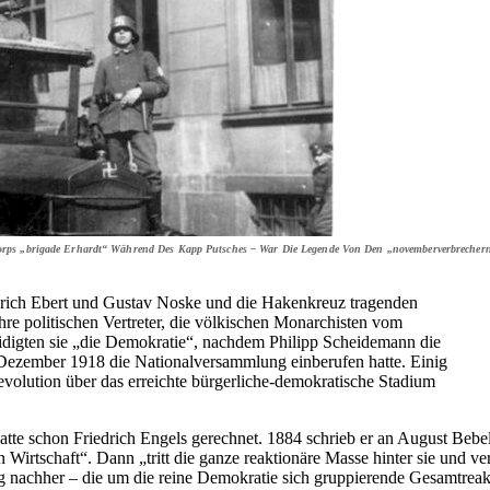
orps „brigade Erhardt“ Während Des Kapp Putsches – War Die Legende Von Den „novemberverbrechern“
iedrich Ebert und Gustav Noske und die Hakenkreuz tragenden
re politischen Vertreter, die völkischen Monarchisten vom
teidigten sie „die Demokratie“, nachdem Philipp Scheidemann die
 Dezember 1918 die Nationalversammlung einberufen hatte. Einig
evolution über das erreichte bürgerliche-demokratische Stadium
atte schon Friedrich Engels gerechnet. 1884 schrieb er an August Bebe
Wirtschaft“. Dann „tritt die ganze reaktionäre Masse hinter sie und ver
g nachher – die um die reine Demokratie sich gruppierende Gesamtreak