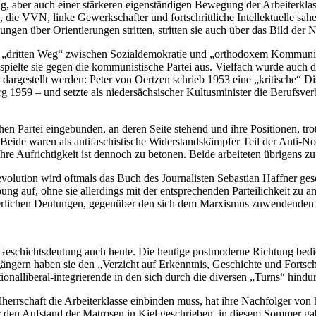
ber auch einer stärkeren eigenständigen Bewegung der Arbeiterklasse 
die VVN, linke Gewerkschafter und fortschrittliche Intellektuelle sa
ungen über Orientierungen stritten, stritten sie auch über das Bild der
nen „dritten Weg“ zwischen Sozialdemokratie und „orthodoxem Kommuni
 spielte sie gegen die kommunistische Partei aus. Vielfach wurde auch d
argestellt werden: Peter von Oertzen schrieb 1953 eine „kritische“ Dis
959 – und setzte als niedersächsischer Kultusminister die Berufsverbot
 Partei eingebunden, an deren Seite stehend und ihre Positionen, trot
Beide waren als antifaschistische Widerstandskämpfer Teil der Anti-
r ihre Aufrichtigkeit ist dennoch zu betonen. Beide arbeiteten übrige
volution wird oftmals das Buch des Journalisten Sebastian Haffner ge
ung auf, ohne sie allerdings mit der entsprechenden Parteilichkeit zu 
gerlichen Deutungen, gegenüber den sich dem Marxismus zuwendenden S
 Geschichtsdeutung auch heute. Die heutige postmoderne Richtung bedie
ängern haben sie den „Verzicht auf Erkenntnis, Geschichte und Fortsch
onalliberal-integrierende in den sich durch die diversen „Turns“ hind
talherrschaft die Arbeiterklasse einbinden muss, hat ihre Nachfolger v
 den Aufstand der Matrosen in Kiel geschrieben, in diesem Sommer gab