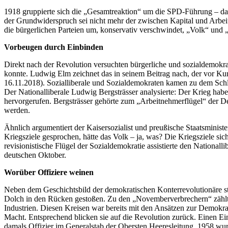
1918 gruppierte sich die „Gesamtreaktion“ um die SPD-Führung – das 
der Grundwiderspruch sei nicht mehr der zwischen Kapital und Arbeit
die bürgerlichen Parteien um, konservativ verschwindet, „Volk“ un
Vorbeugen durch Einbinden
Direkt nach der Revolution versuchten bürgerliche und sozialdemokr
konnte. Ludwig Elm zeichnet das in seinem Beitrag nach, der vor 
16.11.2018). Sozialliberale und Sozialdemokraten kamen zu dem Schlu
Der Nationalliberale Ludwig Bergsträsser analysierte: Der Krieg hab
hervorgerufen. Bergsträsser gehörte zum „Arbeitnehmerflügel“ der D
werden.
Ähnlich argumentiert der Kaisersozialist und preußische Staatsminis
Kriegsziele gesprochen, hätte das Volk – ja, was? Die Kriegsziele si
revisionistische Flügel der Sozialdemokratie assistierte den Nationa
deutschen Oktober.
Worüber Offiziere weinen
Neben dem Geschichtsbild der demokratischen Konterrevolutionäre st
Dolch in den Rücken gestoßen. Zu den „Novemberverbrechern“ zählte
Industrien. Diesen Kreisen war bereits mit den Ansätzen zur Demokr
Macht. Entsprechend blicken sie auf die Revolution zurück. Einen Ein
damals Offizier im Generalstab der Obersten Heeresleitung. 1958 wur