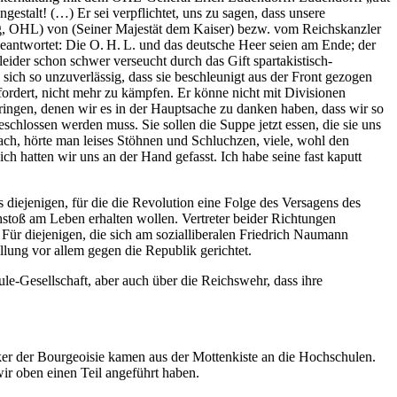
estalt! (…) Er sei verpflichtet, uns zu sagen, dass unsere
ung, OHL) von (Seiner Majestät dem Kaiser) bezw. vom Reichskanzler
eantwortet: Die O. H. L. und das deutsche Heer seien am Ende; der
eider schon schwer verseucht durch das Gift spartakistisch-
e sich so unzuverlässig, dass sie beschleunigt aus der Front gezogen
rdert, nicht mehr zu kämpfen. Er könne nicht mit Divisionen
bringen, denen wir es in der Hauptsache zu danken haben, dass wir so
eschlossen werden muss. Sie sollen die Suppe jetzt essen, die sie uns
ch, hörte man leises Stöhnen und Schluchzen, viele, wohl den
ch hatten wir uns an der Hand gefasst. Ich habe seine fast kaputt
 diejenigen, für die die Revolution eine Folge des Versagens des
hstoß am Leben erhalten wollen. Vertreter beider Richtungen
Für diejenigen, die sich am sozialliberalen Friedrich Naumann
llung vor allem gegen die Republik gerichtet.
ule-Gesellschaft, aber auch über die Reichswehr, dass ihre
iker der Bourgeoisie kamen aus der Mottenkiste an die Hochschulen.
ir oben einen Teil angeführt haben.