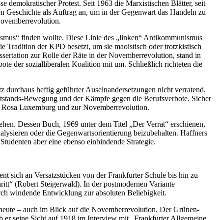
demokratischer Protest. Seit 1963 die Marxistischen Blätter, seit
hen Geschichte als Auftrag an, um in der Gegenwart das Handeln zu
 Novemberrevolution.
smus“ finden wollte. Diese Linie des „linken“ Antikommunismus
ie Tradition der KPD besetzt, um sie maoistisch oder trotzkistisch
sertation zur Rolle der Räte in der Novemberrevolution, stand in
e der sozialliberalen Koalition mit um. Schließlich richteten die
z durchaus heftig geführter Auseinandersetzungen nicht verratend,
Notstands-Bewegung und der Kämpfe gegen die Berufsverbote. Sicher
ns zu Rosa Luxemburg und zur Novemberrevolution.
sehen. Dessen Buch, 1969 unter dem Titel „Der Verrat“ erschienen,
analysieren oder die Gegenwartsorientierung beizubehalten. Haffners
tudenten aber eine ebenso einbindende Strategie.
nt sich an Versatzstücken von der Frankfurter Schule bis hin zu
ritt“ (Robert Steigerwald). In der postmodernen Variante
urch windende Entwicklung zur absoluten Beliebigkeit.
on heute – auch im Blick auf die Novemberrevolution. Der Grünen-
 er seine Sicht auf 1918 im Interview mit „Frankfurter Allgemeine