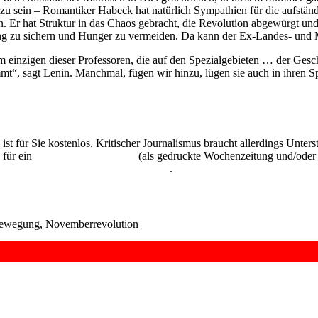
 zu sein – Romantiker Habeck hat natürlich Sympathien für die aufstä
n. Er hat Struktur in das Chaos gebracht, die Revolution abgewürgt u
ung zu sichern und Hunger zu vermeiden. Da kann der Ex-Landes- und 
nem einzigen dieser Professoren, die auf den Spezialgebieten … der Ges
mt“, sagt Lenin. Manchmal, fügen wir hinzu, lügen sie auch in ihren Sp
 ist für Sie kostenlos. Kritischer Journalismus braucht allerdings Unte
 für ein
Abonnement der UZ
(als gedruckte Wochenzeitung und/oder i
kostenlos und unverbindlich testen
.
bewegung
,
Novemberrevolution