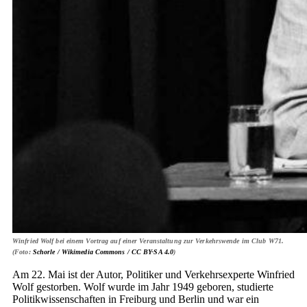
Winfried Wolf bei einem Vortrag auf einer Veranstaltung zur Verkehrswende im Club W71.
(Foto:
Schorle / Wikimedia Commons /
CC BY-SA 4.0
)
Am 22. Mai ist der Autor, Politiker und Verkehrsexperte Winfried
Wolf gestorben. Wolf wurde im Jahr 1949 geboren, studierte
Politikwissenschaften in Freiburg und Berlin und war ein