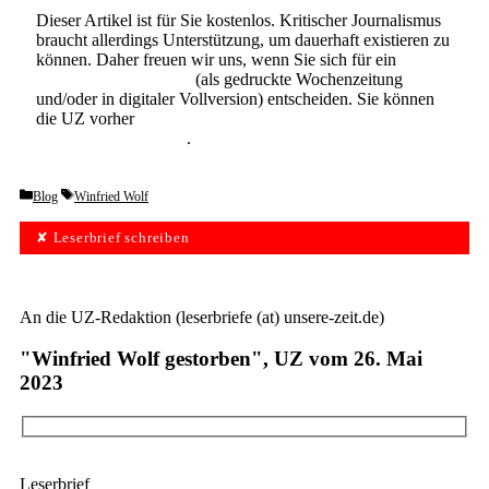
Dieser Artikel ist für Sie kostenlos. Kritischer Journalismus
braucht allerdings Unterstützung, um dauerhaft existieren zu
können. Daher freuen wir uns, wenn Sie sich für ein
Abonnement der UZ
(als gedruckte Wochenzeitung
und/oder in digitaler Vollversion) entscheiden. Sie können
die UZ vorher
6 Wochen lang kostenlos und
unverbindlich testen
.
Categories
Tags
Blog
Winfried Wolf
✘ Leserbrief schreiben
An die UZ-Redaktion (leserbriefe (at) unsere-zeit.de)
"Winfried Wolf gestorben", UZ vom 26. Mai
2023
Leserbrief