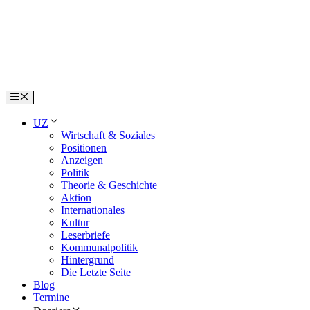
Skip
to
content
Menu
UZ
Wirtschaft & Soziales
Positionen
Anzeigen
Politik
Theorie & Geschichte
Aktion
Internationales
Kultur
Leserbriefe
Kommunalpolitik
Hintergrund
Die Letzte Seite
Blog
Termine