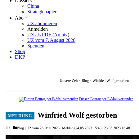
Dossiers
China
Strategiepapier
Abo
UZ abonnieren
Anmelden
UZ als PDF (Archiv)
UZ vom 7. August 2026
Spenden
Shop
DKP
Unsere Zeit
»
Blog
»
Winfried Wolf gestorben
Diesen Beitrag per E-Mail versenden
Winfried Wolf gestorben
Categories
UZ
Blog
|
UZ vom 26. Mai 2023
|
Meldung
24.05.2023 15:43
23.05.2023 16:48