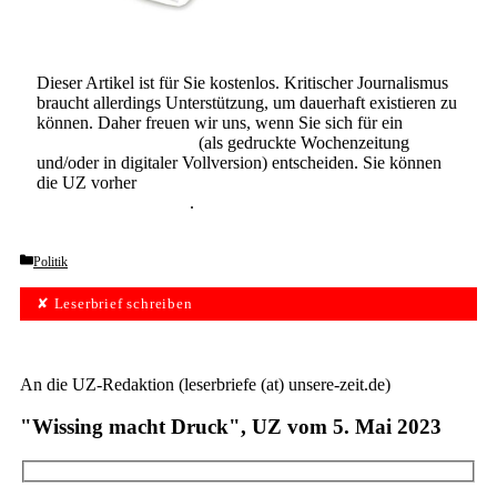
Dieser Artikel ist für Sie kostenlos. Kritischer Journalismus
braucht allerdings Unterstützung, um dauerhaft existieren zu
können. Daher freuen wir uns, wenn Sie sich für ein
Abonnement der UZ
(als gedruckte Wochenzeitung
und/oder in digitaler Vollversion) entscheiden. Sie können
die UZ vorher
6 Wochen lang kostenlos und
unverbindlich testen
.
Categories
Politik
✘ Leserbrief schreiben
An die UZ-Redaktion (leserbriefe (at) unsere-zeit.de)
"Wissing macht Druck", UZ vom 5. Mai 2023