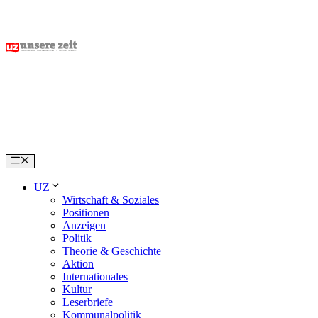
Skip
to
content
Menu
UZ
Wirtschaft & Soziales
Positionen
Anzeigen
Politik
Theorie & Geschichte
Aktion
Internationales
Kultur
Leserbriefe
Kommunalpolitik