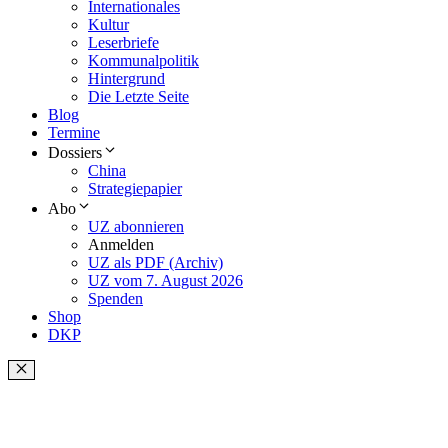
Internationales
Kultur
Leserbriefe
Kommunalpolitik
Hintergrund
Die Letzte Seite
Blog
Termine
Dossiers
China
Strategiepapier
Abo
UZ abonnieren
Anmelden
UZ als PDF (Archiv)
UZ vom 7. August 2026
Spenden
Shop
DKP
Schließen