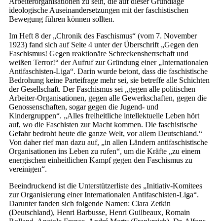
Arbeiterorganisationen zu sein, die auf dieser Grundlage
ideologische Auseinandersetzungen mit der faschistischen
Bewegung führen können sollten.
Im Heft 8 der „Chronik des Faschismus“ (vom 7. November
1923) fand sich auf Seite 4 unter der Überschrift „Gegen den
Faschismus! Gegen reaktionäre Schreckensherrschaft und
weißen Terror!“ der Aufruf zur Gründung einer „Internationalen
Antifaschisten-Liga“. Darin wurde betont, dass die faschistische
Bedrohung keine Parteifrage mehr sei, sie betreffe alle Schichten
der Gesellschaft. Der Faschismus sei „gegen alle politischen
Arbeiter-Organisationen, gegen alle Gewerkschaften, gegen die
Genossenschaften, sogar gegen die Jugend- und
Kindergruppen“. „Alles freiheitliche intellektuelle Leben hört
auf, wo die Faschisten zur Macht kommen. Die faschistische
Gefahr bedroht heute die ganze Welt, vor allem Deutschland.“
Von daher rief man dazu auf, „in allen Ländern antifaschistische
Organisationen ins Leben zu rufen“, um die Kräfte „zu einem
energischen einheitlichen Kampf gegen den Faschismus zu
vereinigen“.
Beeindruckend ist die Unterstützerliste des „Initiativ-Komitees
zur Organisierung einer Internationalen Antifaschisten-Liga“.
Darunter fanden sich folgende Namen: Clara Zetkin
(Deutschland), Henri Barbusse, Henri Guilbeaux, Romain