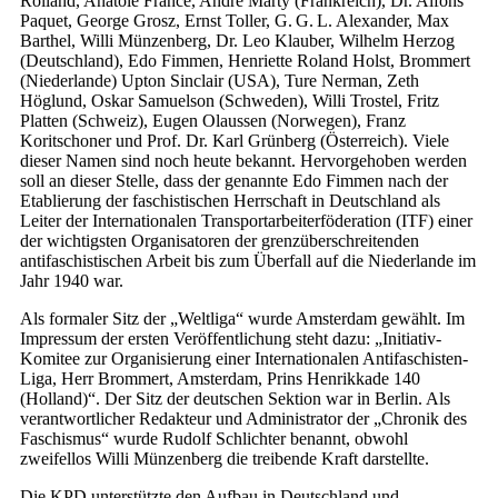
Rolland, Anatole France, André Marty (Frankreich), Dr. Alfons
Paquet, George Grosz, Ernst Toller, G. G. L. Alexander, Max
Barthel, Willi Münzenberg, Dr. Leo Klauber, Wilhelm Herzog
(Deutschland), Edo Fimmen, Henriette Roland Holst, Brommert
(Niederlande) Upton Sinclair (USA), Ture Nerman, Zeth
Höglund, Oskar Samuelson (Schweden), Willi Trostel, Fritz
Platten (Schweiz), Eugen Olaussen (Norwegen), Franz
Koritschoner und Prof. Dr. Karl Grünberg (Österreich). Viele
dieser Namen sind noch heute bekannt. Hervorgehoben werden
soll an dieser Stelle, dass der genannte Edo Fimmen nach der
Etablierung der faschistischen Herrschaft in Deutschland als
Leiter der Internationalen Transportarbeiterföderation (ITF) einer
der wichtigsten Organisatoren der grenzüberschreitenden
antifaschistischen Arbeit bis zum Überfall auf die Niederlande im
Jahr 1940 war.
Als formaler Sitz der „Weltliga“ wurde Amsterdam gewählt. Im
Impressum der ersten Veröffentlichung steht dazu: „Initiativ-
Komitee zur Organisierung einer Internationalen Antifaschisten-
Liga, Herr Brommert, Amsterdam, Prins Henrikkade 140
(Holland)“. Der Sitz der deutschen Sektion war in Berlin. Als
verantwortlicher Redakteur und Administrator der „Chronik des
Faschismus“ wurde Rudolf Schlichter benannt, obwohl
zweifellos Willi Münzenberg die treibende Kraft darstellte.
Die KPD unterstützte den Aufbau in Deutschland und