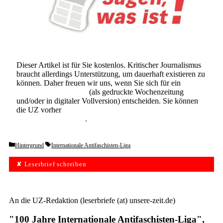
Dieser Artikel ist für Sie kostenlos. Kritischer Journalismus
braucht allerdings Unterstützung, um dauerhaft existieren zu
können. Daher freuen wir uns, wenn Sie sich für ein
Abonnement der UZ
(als gedruckte Wochenzeitung
und/oder in digitaler Vollversion) entscheiden. Sie können
die UZ vorher
6 Wochen lang kostenlos und
unverbindlich testen
.
Categories
Tags
Hintergrund
Internationale Antifaschisten-Liga
✘ Leserbrief schreiben
An die UZ-Redaktion (leserbriefe (at) unsere-zeit.de)
"100 Jahre Internationale Antifaschisten-Liga",