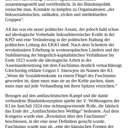
zusammengestellt und veröffentlicht. In der Bündnispolitik
versuchte man, Kontakte zu knüpfen zu Organisationen „der
linkssozialistischen, radikalen, zivilen und intellektuellen
Gruppen“.
All das war ein neuer politischer Ansatz, der jedoch bald schon
auf ideologische Vorbehalte linkssektiererischer Kräfte in der
KPD und eine Veränderung in der politischen Haltung der
politischen Leitung des EKKI stieß. Nach dem Scheitern der
revolutionären Erhebung in westeuropäischen Ländern und der
Stabilisierung der bürgerlich-kapitalistischen Verhältnisse bis
Ende 1923 wurde die ideologische Arbeit in der
Auseinandersetzung mit dem Faschismus deutlich vernachlässigt.
Gleichzeitig erklärte Grigori J. Sinowjew im Namen der KI:
„Wenn die Sozialdemokratie zu einem Flügel des Faschismus
geworden ist, dann muss man sie an der Kehle packen, dann
muss man auf jede Verhandlung mit ihren Spitzen verzichten.“
Bezogen auf den antifaschistischen Kampf und die damit
verbundene Bündniskonzeption spielte der V. Weltkongress der
KI im Juni/Juli 1924 eine richtungsweisende Rolle, die faktisch
das Ende der „Antifaschistischen Weltliga“ bedeutete. Auf dem
Kongress wurde eine „Resolution über den Faschismus“
beschlossen, in der eine neue Definition gesucht wurde.
Faschismus wurde nun als „eine der klassischen Formen der