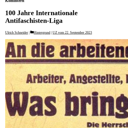
Komintern
100 Jahre Internationale
Antifaschisten-Liga
Categories
Ulrich Schneider
Hintergrund
|
UZ vom 22. September 2023