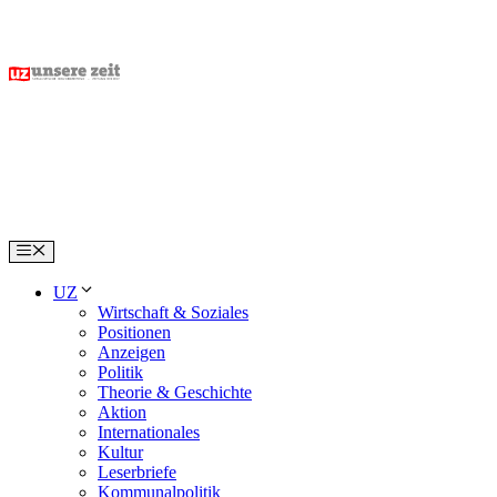
Skip
to
content
Menu
UZ
Wirtschaft & Soziales
Positionen
Anzeigen
Politik
Theorie & Geschichte
Aktion
Internationales
Kultur
Leserbriefe
Kommunalpolitik