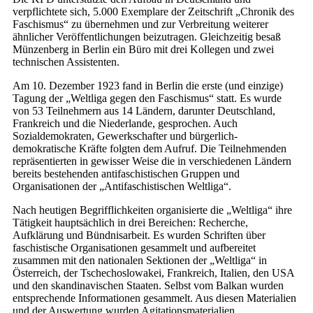
verpflichtete sich, 5.000 Exemplare der Zeitschrift „Chronik des
Faschismus“ zu übernehmen und zur Verbreitung weiterer
ähnlicher Veröffentlichungen beizutragen. Gleichzeitig besaß
Münzenberg in Berlin ein Büro mit drei Kollegen und zwei
technischen Assistenten.
Am 10. Dezember 1923 fand in Berlin die erste (und einzige)
Tagung der „Weltliga gegen den Faschismus“ statt. Es wurde
von 53 Teilnehmern aus 14 Ländern, darunter Deutschland,
Frankreich und die Niederlande, gesprochen. Auch
Sozialdemokraten, Gewerkschafter und bürgerlich-
demokratische Kräfte folgten dem Aufruf. Die Teilnehmenden
repräsentierten in gewisser Weise die in verschiedenen Ländern
bereits bestehenden antifaschistischen Gruppen und
Organisationen der „Antifaschistischen Weltliga“.
Nach heutigen Begrifflichkeiten organisierte die „Weltliga“ ihre
Tätigkeit hauptsächlich in drei Bereichen: Recherche,
Aufklärung und Bündnisarbeit. Es wurden Schriften über
faschistische Organisationen gesammelt und aufbereitet
zusammen mit den nationalen Sektionen der „Weltliga“ in
Österreich, der Tschechoslowakei, Frankreich, Italien, den USA
und den skandinavischen Staaten. Selbst vom Balkan wurden
entsprechende Informationen gesammelt. Aus diesen Materialien
und der Auswertung wurden Agitationsmaterialien