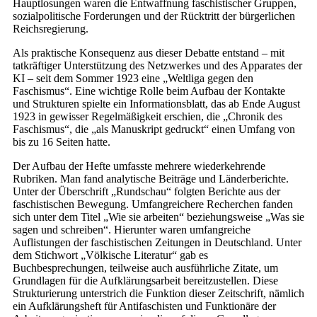
Hauptlosungen waren die Entwaffnung faschistischer Gruppen,
sozialpolitische Forderungen und der Rücktritt der bürgerlichen
Reichsregierung.
Als praktische Konsequenz aus dieser Debatte entstand – mit
tatkräftiger Unterstützung des Netzwerkes und des Apparates der
KI – seit dem Sommer 1923 eine „Weltliga gegen den
Faschismus“. Eine wichtige Rolle beim Aufbau der Kontakte
und Strukturen spielte ein Informationsblatt, das ab Ende August
1923 in gewisser Regelmäßigkeit erschien, die „Chronik des
Faschismus“, die „als Manuskript gedruckt“ einen Umfang von
bis zu 16 Seiten hatte.
Der Aufbau der Hefte umfasste mehrere wiederkehrende
Rubriken. Man fand analytische Beiträge und Länderberichte.
Unter der Überschrift „Rundschau“ folgten Berichte aus der
faschistischen Bewegung. Umfangreichere Recherchen fanden
sich unter dem Titel „Wie sie arbeiten“ beziehungsweise „Was sie
sagen und schreiben“. Hierunter waren umfangreiche
Auflistungen der faschistischen Zeitungen in Deutschland. Unter
dem Stichwort „Völkische Literatur“ gab es
Buchbesprechungen, teilweise auch ausführliche Zitate, um
Grundlagen für die Aufklärungsarbeit bereitzustellen. Diese
Strukturierung unterstrich die Funktion dieser Zeitschrift, nämlich
ein Aufklärungsheft für Antifaschisten und Funktionäre der