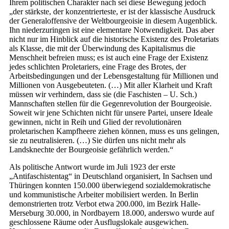
Ihrem politischen Charakter nach sei diese Bewegung jedoch
„der stärkste, der konzentrierteste, er ist der klassische Ausdruck
der Generaloffensive der Weltbourgeoisie in diesem Augenblick.
Ihn niederzuringen ist eine elementare Notwendigkeit. Das aber
nicht nur im Hinblick auf die historische Existenz des Proletariats
als Klasse, die mit der Überwindung des Kapitalismus die
Menschheit befreien muss; es ist auch eine Frage der Existenz
jedes schlichten Proletariers, eine Frage des Brotes, der
Arbeitsbedingungen und der Lebensgestaltung für Millionen und
Millionen von Ausgebeuteten. (…) Mit aller Klarheit und Kraft
müssen wir verhindern, dass sie (die Faschisten – U. Sch.)
Mannschaften stellen für die Gegenrevolution der Bourgeoisie.
Soweit wir jene Schichten nicht für unsere Partei, unsere Ideale
gewinnen, nicht in Reih und Glied der revolutionären
proletarischen Kampfheere ziehen können, muss es uns gelingen,
sie zu neutralisieren. (…) Sie dürfen uns nicht mehr als
Landsknechte der Bourgeoisie gefährlich werden.“
Als politische Antwort wurde im Juli 1923 der erste
„Antifaschistentag“ in Deutschland organisiert, In Sachsen und
Thüringen konnten 150.000 überwiegend sozialdemokratische
und kommunistische Arbeiter mobilisiert werden. In Berlin
demonstrierten trotz Verbot etwa 200.000, im Bezirk Halle-
Merseburg 30.000, in Nordbayern 18.000, anderswo wurde auf
geschlossene Räume oder Ausflugslokale ausgewichen.