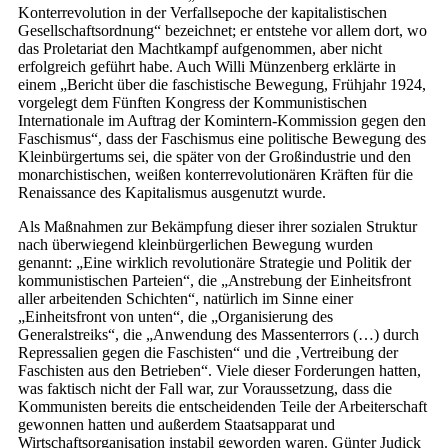
Konterrevolution in der Verfallsepoche der kapitalistischen
Gesellschaftsordnung“ bezeichnet; er entstehe vor allem dort, wo
das Proletariat den Machtkampf aufgenommen, aber nicht
erfolgreich geführt habe. Auch Willi Münzenberg erklärte in
einem „Bericht über die faschistische Bewegung, Frühjahr 1924,
vorgelegt dem Fünften Kongress der Kommunistischen
Internationale im Auftrag der Komintern-Kommission gegen den
Faschismus“, dass der Faschismus eine politische Bewegung des
Kleinbürgertums sei, die später von der Großindustrie und den
monarchistischen, weißen konterrevolutionären Kräften für die
Renaissance des Kapitalismus ausgenutzt wurde.
Als Maßnahmen zur Bekämpfung dieser ihrer sozialen Struktur
nach überwiegend kleinbürgerlichen Bewegung wurden
genannt: „Eine wirklich revolutionäre Strategie und Politik der
kommunistischen Parteien“, die „Anstrebung der Einheitsfront
aller arbeitenden Schichten“, natürlich im Sinne einer
„Einheitsfront von unten“, die „Organisierung des
Generalstreiks“, die „Anwendung des Massenterrors (…) durch
Repressalien gegen die Faschisten“ und die ‚Vertreibung der
Faschisten aus den Betrieben“. Viele dieser Forderungen hatten,
was faktisch nicht der Fall war, zur Voraussetzung, dass die
Kommunisten bereits die entscheidenden Teile der Arbeiterschaft
gewonnen hatten und außerdem Staatsapparat und
Wirtschaftsorganisation instabil geworden waren. Günter Judick