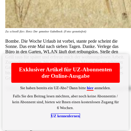
Zu schnell fürs Herz: Der gemeine Gabelbock (Foto: gemeinfrei)
Bombe. Die Woche Urlaub ist vorbei, stante pede scheint die
Sonne. Das erste Mal nach sieben Tagen. Danke. Verlege das
Büro in den Garten, WLAN läuft dort reibungslos. Stelle den
Grill raus für später und erfreue mich der wohnungslosen Arbeit.
Zumindest so lange, bis ein unbekanntes Männchen im schönen
Grün steht und verkündet: „Bombenentschärfung, ihr müsst alle
Exklusiver Artikel für UZ-Abonnenten
bis 14.30 Uhr raus aus den Gärten.“ Packe mein extra gekauftes
der Online-Ausgabe
Grillzeug, meine ... Bitte
hier
anmelden
Sie haben bereits ein UZ-Abo? Dann bitte
hier
anmelden.
V29ya3N0YXRpb24gdW5kIG1laW5lbiBSZWNobmVyIHdpZWR
Falls Sie den Beitrag lesen möchten, aber noch keine Abonnentin /
kein Abonnent sind, bieten wir Ihnen einen kostenlosen Zugang für
6 Wochen.
UZ kennenlernen