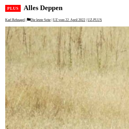
Alles Deppen
Categories
Karl Rehnagel
Die letzte Seite
|
UZ vom 22. April 2022
|
UZ-PLUS