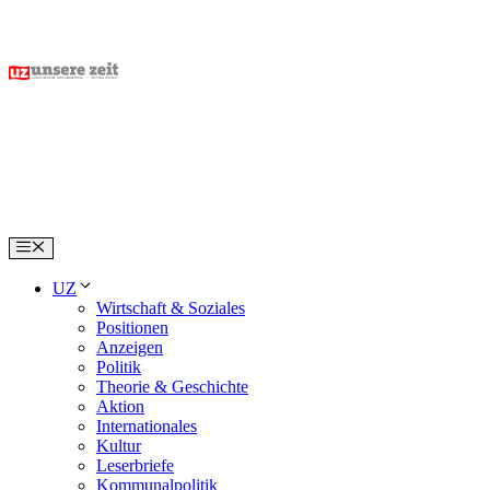
Skip
to
content
Menu
UZ
Wirtschaft & Soziales
Positionen
Anzeigen
Politik
Theorie & Geschichte
Aktion
Internationales
Kultur
Leserbriefe
Kommunalpolitik