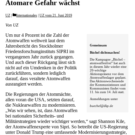
Atomare Gefahr wächst
Categories
UZ
Internationales
|
UZ vom 21. Juni 2019
Von UZ
Um nur 4 Prozent ist die Zahl der
Atomwaffen weltweit laut dem
Jahresbericht des Stockholmer
Gemeinsam
Friedensforschunginstituts SIPRI im
Büchel dichtmachen!
vergangenen Jahr zurück gegangen.
Die Kampagne „Büchel –
Und auch dieser Rückgang lässt sich
atomwaffenfrei“ hat auch
in diesem Jahr wieder eine
nicht auf ein Umdenken in der Politik
20-wöchige
zurückführen, sondern lediglich
Aktionspräsenz vor dem
Atomwaffenlager geplant.
darauf, dass veraltete Atomwaffen
Das Aktionswochenende
ausrangiert werden.
der Kommunistinnen und
Kommunisten findet vom
11. bis zum 14. Juli statt.
Die Regierungen der Atommächte,
Anmeldungen unter
allen voran die USA, setzten darauf,
die Nuklearwaffen zu modernisieren.
buechel@dkp.de
„Was wir sehen, ist, dass Atomwaffen
bei nationalen Sicherheits- und
Militärstrategien wieder wichtiger werden,“ sagt Shannon Kile,
der Atomwaffenexperte von Sipri. So betreibt die US-Regierung
unter Donald Trump eine umfassende Modernisierungsstrategie,