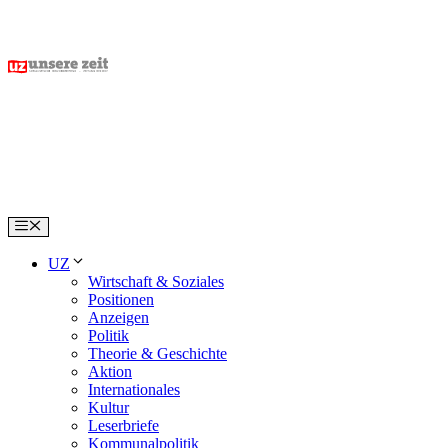
Skip
to
content
Menu
UZ
Wirtschaft & Soziales
Positionen
Anzeigen
Politik
Theorie & Geschichte
Aktion
Internationales
Kultur
Leserbriefe
Kommunalpolitik