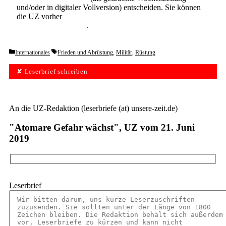
und/oder in digitaler Vollversion) entscheiden. Sie können
die UZ vorher
6 Wochen lang kostenlos und
unverbindlich testen
.
Categories
Tags
Internationales
Frieden und Abrüstung
,
Militär
,
Rüstung
✘ Leserbrief schreiben
An die UZ-Redaktion (leserbriefe (at) unsere-zeit.de)
"Atomare Gefahr wächst", UZ vom 21. Juni
2019
Leserbrief