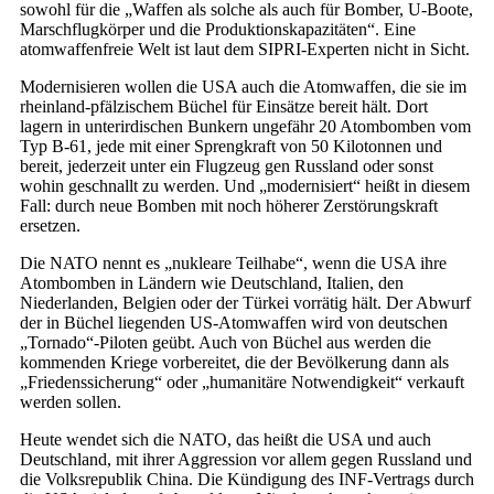
sowohl für die „Waffen als solche als auch für Bomber, U-Boote,
Marschflugkörper und die Produktionskapazitäten“. Eine
atomwaffenfreie Welt ist laut dem SIPRI-Experten nicht in Sicht.
Modernisieren wollen die USA auch die Atomwaffen, die sie im
rheinland-pfälzischem Büchel für Einsätze bereit hält. Dort
lagern in unterirdischen Bunkern ungefähr 20 Atombomben vom
Typ B-61, jede mit einer Sprengkraft von 50 Kilotonnen und
bereit, jederzeit unter ein Flugzeug gen Russland oder sonst
wohin geschnallt zu werden. Und „modernisiert“ heißt in diesem
Fall: durch neue Bomben mit noch höherer Zerstörungskraft
ersetzen.
Die NATO nennt es „nukleare Teilhabe“, wenn die USA ihre
Atombomben in Ländern wie Deutschland, Italien, den
Niederlanden, Belgien oder der Türkei vorrätig hält. Der Abwurf
der in Büchel liegenden US-Atomwaffen wird von deutschen
„Tornado“-Piloten geübt. Auch von Büchel aus werden die
kommenden Kriege vorbereitet, die der Bevölkerung dann als
„Friedenssicherung“ oder „humanitäre Notwendigkeit“ verkauft
werden sollen.
Heute wendet sich die NATO, das heißt die USA und auch
Deutschland, mit ihrer Aggression vor allem gegen Russland und
die Volksrepublik China. Die Kündigung des INF-Vertrags durch