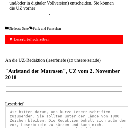
und/oder in digitaler Vollversion) entscheiden. Sie können
die UZ vorher
6 Wochen lang kostenlos und
unverbindlich testen
.
Categories
Tags
Die letzte Seite
Funk und Fernsehen
✘ Leserbrief schreiben
An die UZ-Redaktion (leserbriefe (at) unsere-zeit.de)
"Aufstand der Matrosen", UZ vom 2. November
2018
Leserbrief