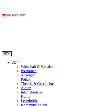
Skip
to
content
Menu
UZ
Wirtschaft & Soziales
Positionen
Anzeigen
Politik
Theorie & Geschichte
Aktion
Internationales
Kultur
Leserbriefe
Kommunalpolitik