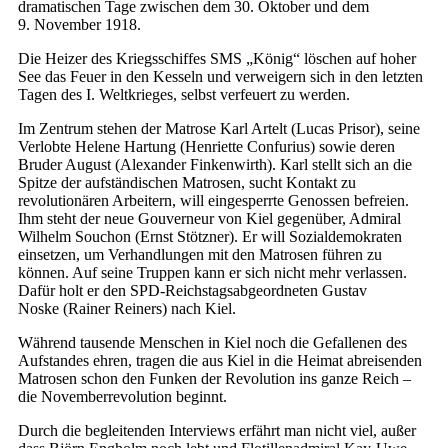
dramatischen Tage zwischen dem 30. Oktober und dem
9. November 1918.
Die Heizer des Kriegsschiffes SMS „König“ löschen auf hoher
See das Feuer in den Kesseln und verweigern sich in den letzten
Tagen des I. Weltkrieges, selbst verfeuert zu werden.
Im Zentrum stehen der Matrose Karl Artelt (Lucas Prisor), seine
Verlobte Helene Hartung (Henriette Confurius) sowie deren
Bruder August (Alexander Finkenwirth). Karl stellt sich an die
Spitze der aufständischen Matrosen, sucht Kontakt zu
revolutionären Arbeitern, will eingesperrte Genossen befreien.
Ihm steht der neue Gouverneur von Kiel gegenüber, Admiral
Wilhelm Souchon (Ernst Stötzner). Er will Sozialdemokraten
einsetzen, um Verhandlungen mit den Matrosen führen zu
können. Auf seine Truppen kann er sich nicht mehr verlassen.
Dafür holt er den SPD-Reichstagsabgeordneten Gustav
Noske (Rainer Reiners) nach Kiel.
Während tausende Menschen in Kiel noch die Gefallenen des
Aufstandes ehren, tragen die aus Kiel in die Heimat abreisenden
Matrosen schon den Funken der Revolution ins ganze Reich –
die Novemberrevolution beginnt.
Durch die begleitenden Interviews erfährt man nicht viel, außer