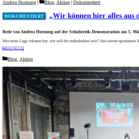
Categories
Andrea Hornung
Blog
,
Aktion
|
Dokumentiert
„Wir können hier alles aus
Rede von Andrea Hornung auf der Schulstreik-Demonstration am 5. Mär
Wer seine Lage erkannt hat, wie soll der aufzuhalten sein? Aus einem spontan
Weiterlesen
Categories
Blog
,
Aktion