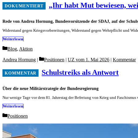
„Ihr habt Mut bewiesen, wei
Rede von Andrea Hornung, Bundesvorsitzende der SDAJ, auf der Schuls
Widerstand gegen Kriegsvorbereitungen, Widerstand gegen Wehrpflicht und Wide
Weiterlesen
Categories
Blog
,
Aktion
Categories
Andrea Hornung
Positionen
|
UZ vom 1. Mai 2026
|
Kommentar
Schulstreiks als Antwort
Über die neue Militärstrategie der Bundesregierung
Nur wenige Tage vor dem 81. Jahrestag der Befreiung von Krieg und Faschismus wu
Weiterlesen
Categories
Positionen