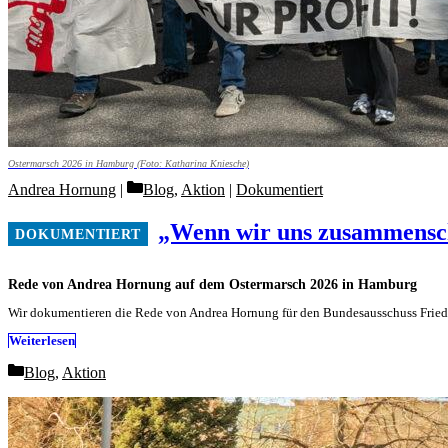
Ostermarsch 2026 in Hamburg (Foto: Katharina Kniesche)
Categories
Andrea Hornung
Blog
,
Aktion
|
Dokumentiert
„Wenn wir uns zusammenschl
Rede von Andrea Hornung auf dem Ostermarsch 2026 in Hamburg
Wir dokumentieren die Rede von Andrea Hornung für den Bundesausschuss Frieden
Weiterlesen
Categories
Blog
,
Aktion