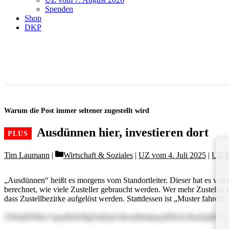
Spenden
Shop
DKP
Warum die Post immer seltener zugestellt wird
Ausdünnen hier, investieren dort
Categories
Tim Laumann
Wirtschaft & Soziales
|
UZ vom 4. Juli 2025
|
UZ-
„Ausdünnen“ heißt es morgens vom Standortleiter. Dieser hat es von
berechnet, wie viele Zusteller gebraucht werden. Wer mehr Zusteller
dass Zustellbezirke aufgelöst werden. Stattdessen ist „Muster fahren“ 
ZWluIFN0w7xjayB2b20gTmFjaGJhcmJlemlyayDDvGJlcm5p