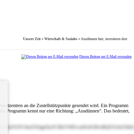
Unsere Zeit
»
Wirtschaft & Soziales
»
Ausdünnen hier, investieren dort
Diesen Beitrag per E-Mail versenden
aketzen­tren an die Zustellstützpunkte gesendet wird. Ein Programm
n. Das Programm kennt nur eine Richtung: „Ausdünnen“. Das bedeutet,
5rdCBnZXJlY2huZXQgd2lyZCBkYWR1cmNoIGRlciBQZXJzb25h