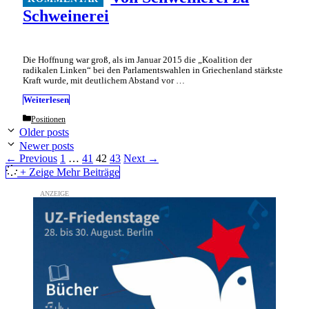
Schweinerei
Die Hoffnung war groß, als im Januar 2015 die „Koalition der
radikalen Linken“ bei den Parlamentswahlen in Griechenland stärkste
Kraft wurde, mit deutlichem Abstand vor …
Weiterlesen
Categories
Positionen
Older posts
Newer posts
Page
Page
Page
Page
←
Previous
1
…
41
42
43
Next
→
+ Zeige Mehr Beiträge