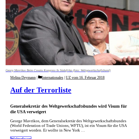
Georg Mavrikos Beim Cosatu Kongress In Südafrika (foto: Weltgewerkschaftsbund)
Categories
Melina Deymann
Internationales
|
UZ vom 16. Februar 2018
Auf der Terrorliste
Generalsekretär des Weltgewerkschaftsbundes wird Visum für
die USA verweigert
George Mavrikos, dem Generalsekretär des Weltgewerkschaftsbundes
(World Federation of Trade Unions, WFTU), ist ein Visum für die USA
verweigert worden. Er wollte in New York …
Weiterlesen