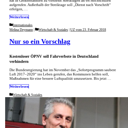
hat in Großbritannien zu vierzehn Streiktagen an 64 Hochschulen
aufgerufen. Außerhalb der Streiktage soll „Dienst nach Vorschrift“
erfolgen, …
Weiterlesen
Categories
Internationales
Categories
Melina Deymann
Wirtschaft & Soziales
|
UZ vom 23. Februar 2018
Nur so ein Vorschlag
Kostenloser ÖPNV soll Fahrverbote in Deutschland
verhindern
Die Bundesregierung hat im November das „Sofortprogramm saubere
Luft 2017–2020“ ins Leben gerufen, das Kommunen helfen soll,
Maßnahmen für eine bessere Luftqualität umzusetzen. Bis jetzt …
Weiterlesen
Categories
Wirtschaft & Soziales