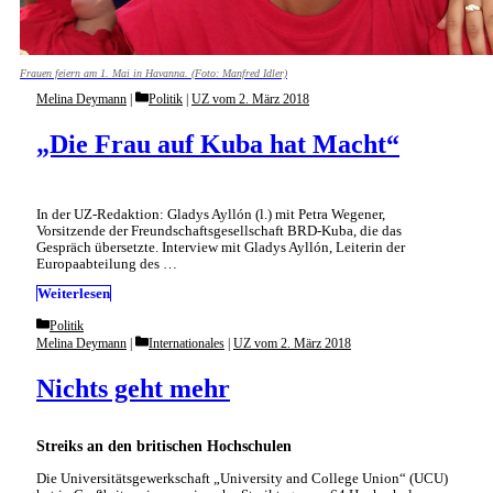
Frauen feiern am 1. Mai in Havanna. (Foto: Manfred Idler)
Categories
Melina Deymann
Politik
|
UZ vom 2. März 2018
„Die Frau auf Kuba hat Macht“
In der UZ-Redaktion: Gladys Ayllón (l.) mit Petra Wegener,
Vorsitzende der Freundschaftsgesellschaft BRD-Kuba, die das
Gespräch übersetzte. Interview mit Gladys Ayllón, Leiterin der
Europaabteilung des …
Weiterlesen
Categories
Politik
Categories
Melina Deymann
Internationales
|
UZ vom 2. März 2018
Nichts geht mehr
Streiks an den britischen Hochschulen
Die Universitätsgewerkschaft „University and College Union“ (UCU)