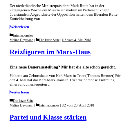
Der niederländische Ministerpräsident Mark Rutte hat in der
vergangenen Woche ein Misstrauensvotum im Parlament knapp
überstanden. Abgeordnete der Opposition hatten dem liberalen Rutte
Zurückhaltung von …
Weiterlesen
Categories
Internationales
Categories
Melina Deymann
Die letzte Seite
|
UZ vom 4. Mai 2018
Reizfiguren im Marx-Haus
Eine neue Dauerausstellung? Mir hat die alte schon gereicht.
Plakette am Geburtshaus von Karl Marx in Trier ( Thomas Brenner) Für
den 4. Mai hat das Karl-Marx-Haus in Trier die pompöse Eröffnung
einer rundumerneuerten …
Weiterlesen
Categories
Die letzte Seite
Categories
Melina Deymann
Internationales
|
UZ vom 20. April 2018
Partei und Klasse stärken