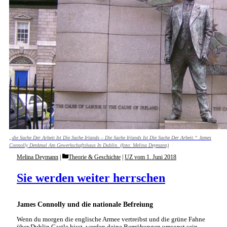
„die Sache Der Arbeit Ist Die Sache Irlands – Die Sache Irlands Ist Die Sache Der Arbeit.“ James
Connolly Denkmal Am Gewerkschaftshaus In Dublin. (foto: Melina Deymann)
Categories
Melina Deymann
Theorie & Geschichte
|
UZ vom 1. Juni 2018
Sie werden weiter herrschen
James Connolly und die nationale Befreiung
Wenn du morgen die englische Armee vertreibst und die grüne Fahne
über Dublin Castle hisst, werden deine Bemühungen umsonst sein,