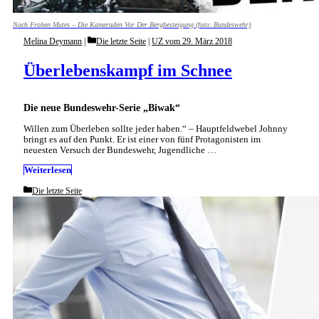
Noch Frohen Mutes – Die Kameraden Vor Der Bergbesteigung (foto: Bundeswehr)
Categories
Melina Deymann
Die letzte Seite
|
UZ vom 29. März 2018
Überlebenskampf im Schnee
Die neue Bundeswehr-Serie „Biwak“
Willen zum Überleben sollte jeder haben.“ – Hauptfeldwebel Johnny
bringt es auf den Punkt. Er ist einer von fünf Protagonisten im
neuesten Versuch der Bundeswehr, Jugendliche …
Weiterlesen
Categories
Die letzte Seite