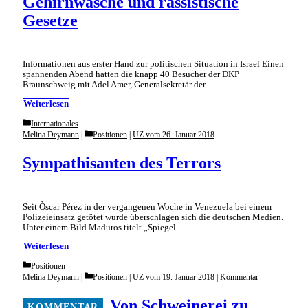
Gehirnwäsche und rassistische
Gesetze
Informationen aus erster Hand zur politischen Situation in Israel Einen
spannenden Abend hatten die knapp 40 Besucher der DKP
Braunschweig mit Adel Amer, Generalsekretär der …
Weiterlesen
Categories
Internationales
Categories
Melina Deymann
Positionen
|
UZ vom 26. Januar 2018
Sympathisanten des Terrors
Seit Òscar Pérez in der vergangenen Woche in Venezuela bei einem
Polizeieinsatz getötet wurde überschlagen sich die deutschen Medien.
Unter einem Bild Maduros titelt „Spiegel …
Weiterlesen
Categories
Positionen
Categories
Melina Deymann
Positionen
|
UZ vom 19. Januar 2018
|
Kommentar
Von Schweinerei zu