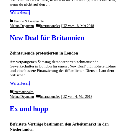
wenn du nicht auf den …
Weiterlesen
Categories
Theorie & Geschichte
Categories
Melina Deymann
Internationales
|
UZ vom 18. Mai 2018
New Deal für Britannien
Zehntausende protestierten in London
Am vergangenen Samstag demonstrierten zehntausende
Gewerkschafter in London für einen „New Deal“, für höhere Löhne
und eine bessere Finanzierung des öffentlichen Diensts. Laut dem
britischen …
Weiterlesen
Categories
Internationales
Categories
Melina Deymann
Internationales
|
UZ vom 4. Mai 2018
Ex und hopp
Befristete Verträge bestimmen den Arbeitsmarkt in den
Niederlanden