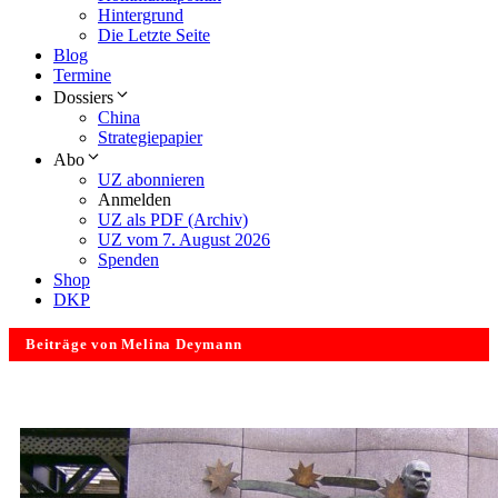
Hintergrund
Die Letzte Seite
Blog
Termine
Dossiers
China
Strategiepapier
Abo
UZ abonnieren
Anmelden
UZ als PDF (Archiv)
UZ vom 7. August 2026
Spenden
Shop
DKP
Beiträge von Melina Deymann