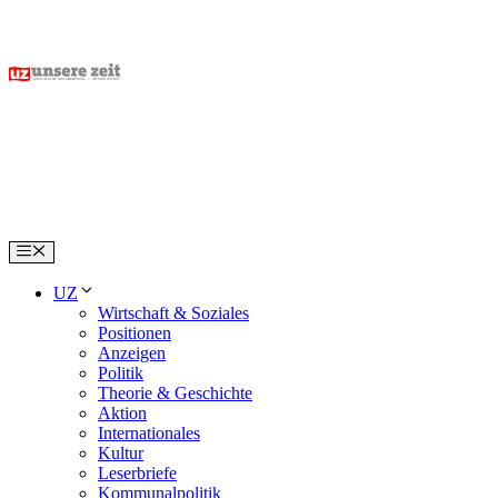
Skip
to
content
Menu
UZ
Wirtschaft & Soziales
Positionen
Anzeigen
Politik
Theorie & Geschichte
Aktion
Internationales
Kultur
Leserbriefe
Kommunalpolitik