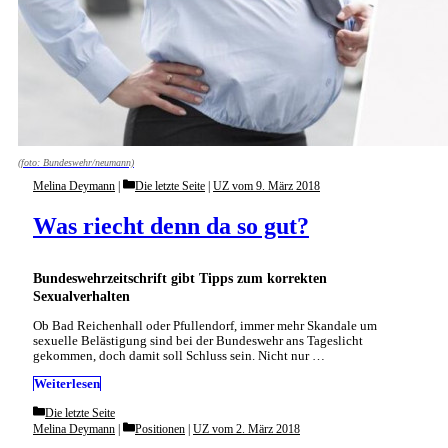
(foto: Bundeswehr/neumann)
Categories
Melina Deymann
Die letzte Seite
|
UZ vom 9. März 2018
Was riecht denn da so gut?
Bundeswehrzeitschrift gibt Tipps zum korrekten
Sexualverhalten
Ob Bad Reichenhall oder Pfullendorf, immer mehr Skandale um
sexuelle Belästigung sind bei der Bundeswehr ans Tageslicht
gekommen, doch damit soll Schluss sein. Nicht nur …
Weiterlesen
Categories
Die letzte Seite
Categories
Melina Deymann
Positionen
|
UZ vom 2. März 2018