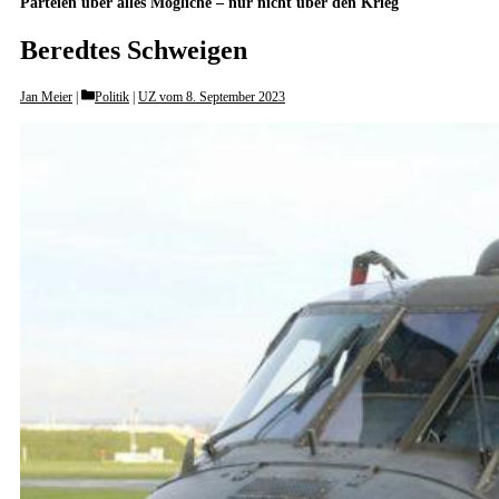
Parteien über alles Mögliche – nur nicht über den Krieg
Beredtes Schweigen
Categories
Jan Meier
Politik
|
UZ vom 8. September 2023