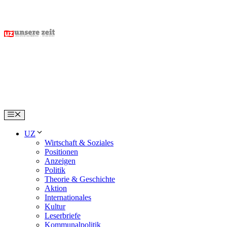
Skip
to
content
Menu
UZ
Wirtschaft & Soziales
Positionen
Anzeigen
Politik
Theorie & Geschichte
Aktion
Internationales
Kultur
Leserbriefe
Kommunalpolitik