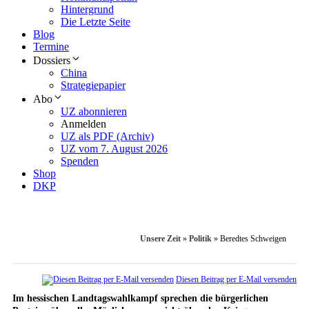
Hintergrund
Die Letzte Seite
Blog
Termine
Dossiers
China
Strategiepapier
Abo
UZ abonnieren
Anmelden
UZ als PDF (Archiv)
UZ vom 7. August 2026
Spenden
Shop
DKP
Unsere Zeit
»
Politik
»
Beredtes Schweigen
Diesen Beitrag per E-Mail versenden
Im hessischen Landtagswahlkampf sprechen die bürgerlichen