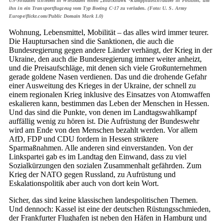
US-Soldaten schieben in Wiesbaden einen „Blackhawk“-Kampfhubschrauber in Position, um
ihn in ein Transportflugzeug vom Typ Boeing C-17 zu verladen. (Foto: U. S. Army
Europe/flickr.com/Public Domain Mark 1.0)
Wohnung, Lebensmittel, Mobilität – das alles wird immer teurer.
Die Hauptursachen sind die Sanktionen, die auch die
Bundesregierung gegen andere Länder verhängt, der Krieg in der
Ukraine, den auch die Bundesregierung immer weiter anheizt,
und die Preisaufschläge, mit denen sich viele Großunternehmen
gerade goldene Nasen verdienen. Das und die drohende Gefahr
einer Ausweitung des Krieges in der Ukraine, der schnell zu
einem regionalen Krieg inklusive des Einsatzes von Atomwaffen
eskalieren kann, bestimmen das Leben der Menschen in Hessen.
Und das sind die Punkte, von denen im Landtagswahlkampf
auffällig wenig zu hören ist. Die Aufrüstung der Bundeswehr
wird am Ende von den Menschen bezahlt werden. Vor allem
AfD, FDP und CDU fordern in Hessen striktere
Sparmaßnahmen. Alle anderen sind einverstanden. Von der
Linkspartei gab es im Landtag den Einwand, dass zu viel
Sozialkürzungen den sozialen Zusammenhalt gefährden. Zum
Krieg der NATO gegen Russland, zu Aufrüstung und
Eskalationspolitik aber auch von dort kein Wort.
Sicher, das sind keine klassischen landespolitischen Themen.
Und dennoch: Kassel ist eine der deutschen Rüstungsschmieden,
der Frankfurter Flughafen ist neben den Häfen in Hamburg und