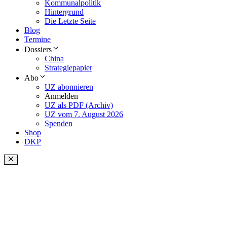
Kommunalpolitik
Hintergrund
Die Letzte Seite
Blog
Termine
Dossiers
China
Strategiepapier
Abo
UZ abonnieren
Anmelden
UZ als PDF (Archiv)
UZ vom 7. August 2026
Spenden
Shop
DKP
Schließen