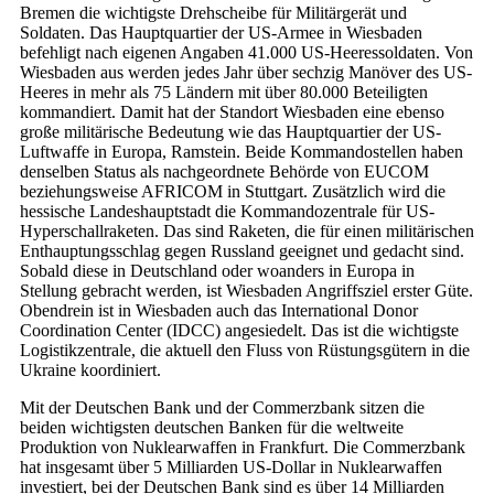
Bremen die wichtigste Drehscheibe für Militärgerät und
Soldaten. Das Hauptquartier der US-Armee in Wiesbaden
befehligt nach eigenen Angaben 41.000 US-Heeressoldaten. Von
Wiesbaden aus werden jedes Jahr über sechzig Manöver des US-
Heeres in mehr als 75 Ländern mit über 80.000 Beteiligten
kommandiert. Damit hat der Standort Wiesbaden eine ebenso
große militärische Bedeutung wie das Hauptquartier der US-
Luftwaffe in Europa, Ramstein. Beide Kommandostellen haben
denselben Status als nachgeordnete Behörde von EUCOM
beziehungsweise AFRICOM in Stuttgart. Zusätzlich wird die
hessische Landeshauptstadt die Kommandozentrale für US-
Hyperschallraketen. Das sind Raketen, die für einen militärischen
Enthauptungsschlag gegen Russland geeignet und gedacht sind.
Sobald diese in Deutschland oder woanders in Europa in
Stellung gebracht werden, ist Wiesbaden Angriffsziel erster Güte.
Obendrein ist in Wiesbaden auch das International Donor
Coordination Center (IDCC) angesiedelt. Das ist die wichtigste
Logistikzentrale, die aktuell den Fluss von Rüstungsgütern in die
Ukraine koordiniert.
Mit der Deutschen Bank und der Commerzbank sitzen die
beiden wichtigsten deutschen Banken für die weltweite
Produktion von Nuklearwaffen in Frankfurt. Die Commerzbank
hat insgesamt über 5 Milliarden US-Dollar in Nuklearwaffen
investiert, bei der Deutschen Bank sind es über 14 Milliarden