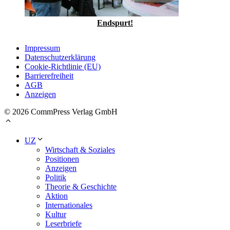
Endspurt!
Impressum
Datenschutzerklärung
Cookie-Richtlinie (EU)
Barrierefreiheit
AGB
Anzeigen
© 2026 CommPress Verlag GmbH
UZ
Wirtschaft & Soziales
Positionen
Anzeigen
Politik
Theorie & Geschichte
Aktion
Internationales
Kultur
Leserbriefe