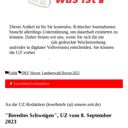
Dieser Artikel ist für Sie kostenlos. Kritischer Journalismus
braucht allerdings Unterstützung, um dauerhaft existieren zu
können. Daher freuen wir uns, wenn Sie sich für ein
Abonnement der UZ
(als gedruckte Wochenzeitung
und/oder in digitaler Vollversion) entscheiden. Sie können
die UZ vorher
6 Wochen lang kostenlos und
unverbindlich testen
.
Categories
Tags
Politik
DKP
,
Hessen
,
Landtagswahl Hessen 2023
✘ Leserbrief schreiben
An die UZ-Redaktion (leserbriefe (at) unsere-zeit.de)
"Beredtes Schweigen", UZ vom 8. September
2023