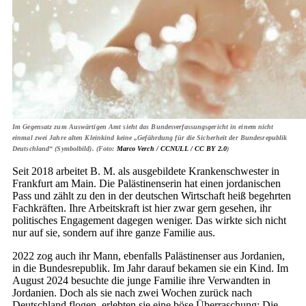
Im Gegensatz zum Auswärtigen Amt sieht das Bundesverfassungsgericht in einem nicht
einmal zwei Jahre alten Kleinkind keine „Gefährdung für die Sicherheit der Bundesrepublik
Deutschland“ (Symbolbild). (Foto:
Marco Verch / CCNULL /
CC BY 2.0
)
Seit 2018 arbeitet B. M. als ausgebildete Krankenschwester in
Frankfurt am Main. Die Palästinenserin hat einen jordanischen
Pass und zählt zu den in der deutschen Wirtschaft heiß begehrten
Fachkräften. Ihre Arbeitskraft ist hier zwar gern gesehen, ihr
politisches Engagement dagegen weniger. Das wirkte sich nicht
nur auf sie, sondern auf ihre ganze Familie aus.
2022 zog auch ihr Mann, ebenfalls Palästinenser aus Jordanien,
in die Bundesrepublik. Im Jahr darauf bekamen sie ein Kind. Im
August 2024 besuchte die junge Familie ihre Verwandten in
Jordanien. Doch als sie nach zwei Wochen zurück nach
Deutschland flogen, erlebten sie eine böse Überraschung: Die