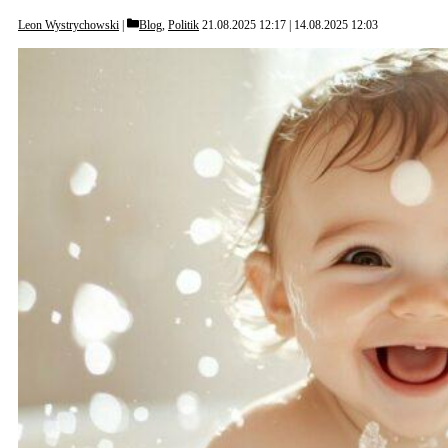
Categories
Leon Wystrychowski
Blog
,
Politik
21.08.2025 12:17
14.08.2025 12:03