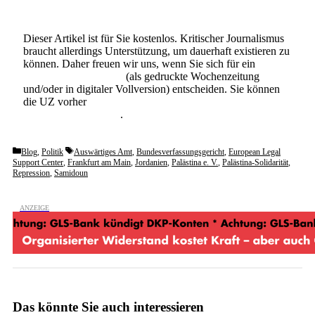
Dieser Artikel ist für Sie kostenlos. Kritischer Journalismus
braucht allerdings Unterstützung, um dauerhaft existieren zu
können. Daher freuen wir uns, wenn Sie sich für ein
Abonnement der UZ
(als gedruckte Wochenzeitung
und/oder in digitaler Vollversion) entscheiden. Sie können
die UZ vorher
6 Wochen lang kostenlos und
unverbindlich testen
.
Categories
Tags
Blog
,
Politik
Auswärtiges Amt
,
Bundesverfassungsgericht
,
European Legal
Support Center
,
Frankfurt am Main
,
Jordanien
,
Palästina e. V.
,
Palästina-Solidarität
,
Repression
,
Samidoun
Das könnte Sie auch interessieren