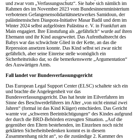
und zwar vom „Verfassungsschutz“. Sie habe sich nämlich im
Rahmen des im November 2023 vom Bundesinnenministerium
verbotenen Gefangenensolidaritätsnetzwerkes Samidoun, der
palästinensischen Diaspora-Initiative Masar Badil und dem im
Winter 2024 selbst aufgelösten Palästina e. V. in Frankfurt am
Main engagiert. Ihre Einstufung als „gefährlich“ wurde auf ihren
Ehemann und ihr Kind ausgeweitet. Das Aufenthaltsrecht des
Babys war das schwächste Glied in der Kette, an das die
Repression ansetzen konnte. Das Kind selbst sei zwar nicht
gefährlich, aber seine Einreise stelle womöglich ein
Sicherheitsrisiko dar, so die bemerkenswerte „Argumentation“
des Auswärtigen Amts.
Fall landet vor Bundesverfassungsgericht
Das European Legal Support Center (ELSC) schaltete sich ein
und brachte die Angelegenheit vor das
Bundesverfassungsgericht. Das hat heute im Eilverfahren im
Sinne des Beschwerdeführers im Alter „von nicht einmal zwei
Jahren“ (formal ist das Kind Kläger) entschieden. Das Gericht
warnte vor „schweren Beeinträchtigungen“ des Kindes aufgrund
der durch die BRD-Behörden erzeugten Situation. „Auf die
gegenüber den Eltern bestehenden, im Einzelnen noch nicht
geklärten Sicherheitsbedenken kommt es in diesem
Zusammenhang nicht an“, so die zuständige 2. Kammer des