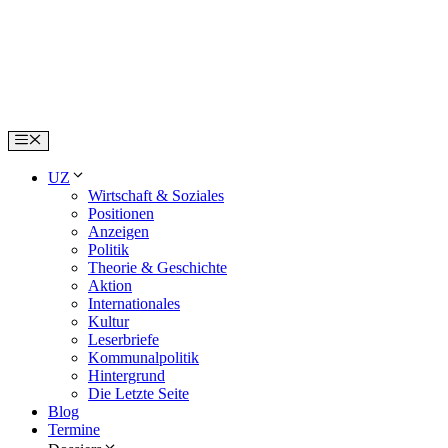
Skip
to
content
Menu
UZ
Wirtschaft & Soziales
Positionen
Anzeigen
Politik
Theorie & Geschichte
Aktion
Internationales
Kultur
Leserbriefe
Kommunalpolitik
Hintergrund
Die Letzte Seite
Blog
Termine