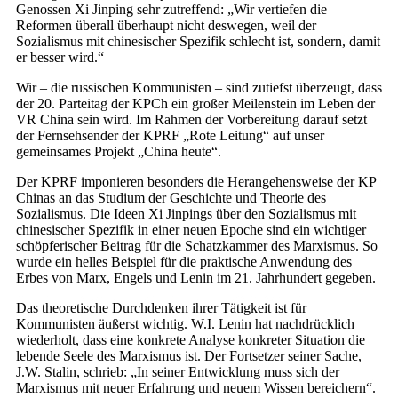
Genossen Xi Jinping sehr zutreffend: „Wir vertiefen die
Reformen überall überhaupt nicht deswegen, weil der
Sozialismus mit chinesischer Spezifik schlecht ist, sondern, damit
er besser wird.“
Wir – die russischen Kommunisten – sind zutiefst überzeugt, dass
der 20. Parteitag der KPCh ein großer Meilenstein im Leben der
VR China sein wird. Im Rahmen der Vorbereitung darauf setzt
der Fernsehsender der KPRF „Rote Leitung“ auf unser
gemeinsames Projekt „China heute“.
Der KPRF imponieren besonders die Herangehensweise der KP
Chinas an das Studium der Geschichte und Theorie des
Sozialismus. Die Ideen Xi Jinpings über den Sozialismus mit
chinesischer Spezifik in einer neuen Epoche sind ein wichtiger
schöpferischer Beitrag für die Schatzkammer des Marxismus. So
wurde ein helles Beispiel für die praktische Anwendung des
Erbes von Marx, Engels und Lenin im 21. Jahrhundert gegeben.
Das theoretische Durchdenken ihrer Tätigkeit ist für
Kommunisten äußerst wichtig. W.I. Lenin hat nachdrücklich
wiederholt, dass eine konkrete Analyse konkreter Situation die
lebende Seele des Marxismus ist. Der Fortsetzer seiner Sache,
J.W. Stalin, schrieb: „In seiner Entwicklung muss sich der
Marxismus mit neuer Erfahrung und neuem Wissen bereichern“.