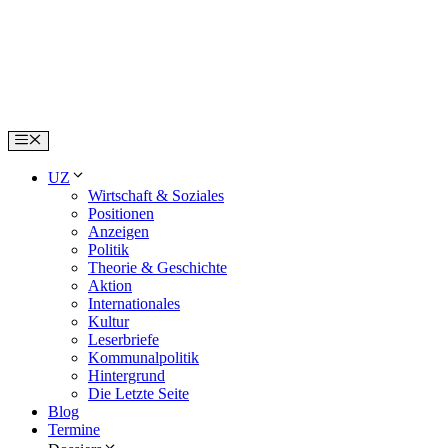
Skip
to
content
Menu
UZ
Wirtschaft & Soziales
Positionen
Anzeigen
Politik
Theorie & Geschichte
Aktion
Internationales
Kultur
Leserbriefe
Kommunalpolitik
Hintergrund
Die Letzte Seite
Blog
Termine