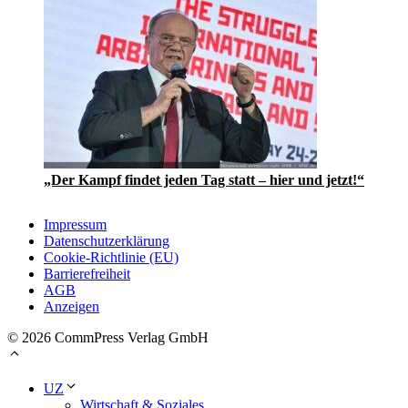
„Der Kampf findet jeden Tag statt – hier und jetzt!“
Impressum
Datenschutzerklärung
Cookie-Richtlinie (EU)
Barrierefreiheit
AGB
Anzeigen
© 2026 CommPress Verlag GmbH
UZ
Wirtschaft & Soziales