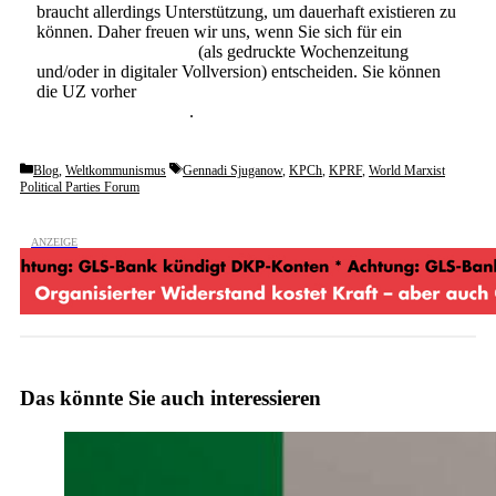
braucht allerdings Unterstützung, um dauerhaft existieren zu
können. Daher freuen wir uns, wenn Sie sich für ein
Abonnement der UZ
(als gedruckte Wochenzeitung
und/oder in digitaler Vollversion) entscheiden. Sie können
die UZ vorher
6 Wochen lang kostenlos und
unverbindlich testen
.
Categories
Tags
Blog
,
Weltkommunismus
Gennadi Sjuganow
,
KPCh
,
KPRF
,
World Marxist
Political Parties Forum
Das könnte Sie auch interessieren