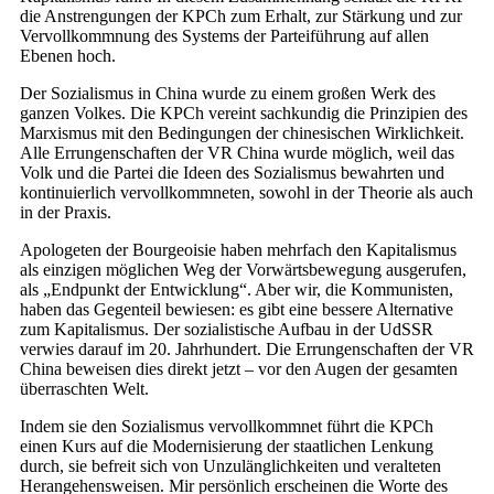
die Anstrengungen der KPCh zum Erhalt, zur Stärkung und zur
Vervollkommnung des Systems der Parteiführung auf allen
Ebenen hoch.
Der Sozialismus in China wurde zu einem großen Werk des
ganzen Volkes. Die KPCh vereint sachkundig die Prinzipien des
Marxismus mit den Bedingungen der chinesischen Wirklichkeit.
Alle Errungenschaften der VR China wurde möglich, weil das
Volk und die Partei die Ideen des Sozialismus bewahrten und
kontinuierlich vervollkommneten, sowohl in der Theorie als auch
in der Praxis.
Apologeten der Bourgeoisie haben mehrfach den Kapitalismus
als einzigen möglichen Weg der Vorwärtsbewegung ausgerufen,
als „Endpunkt der Entwicklung“. Aber wir, die Kommunisten,
haben das Gegenteil bewiesen: es gibt eine bessere Alternative
zum Kapitalismus. Der sozialistische Aufbau in der UdSSR
verwies darauf im 20. Jahrhundert. Die Errungenschaften der VR
China beweisen dies direkt jetzt – vor den Augen der gesamten
überraschten Welt.
Indem sie den Sozialismus vervollkommnet führt die KPCh
einen Kurs auf die Modernisierung der staatlichen Lenkung
durch, sie befreit sich von Unzulänglichkeiten und veralteten
Herangehensweisen. Mir persönlich erscheinen die Worte des