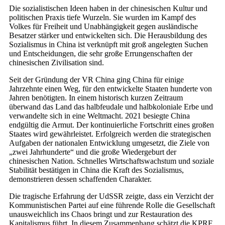
Die sozialistischen Ideen haben in der chinesischen Kultur und
politischen Praxis tiefe Wurzeln. Sie wurden im Kampf des
Volkes für Freiheit und Unabhängigkeit gegen ausländische
Besatzer stärker und entwickelten sich. Die Herausbildung des
Sozialismus in China ist verknüpft mit groß angelegten Suchen
und Entscheidungen, die sehr große Errungenschaften der
chinesischen Zivilisation sind.
Seit der Gründung der VR China ging China für einige
Jahrzehnte einen Weg, für den entwickelte Staaten hunderte von
Jahren benötigten. In einem historisch kurzen Zeitraum
überwand das Land das halbfeudale und halbkoloniale Erbe und
verwandelte sich in eine Weltmacht. 2021 besiegte China
endgültig die Armut. Der kontinuierliche Fortschritt eines großen
Staates wird gewährleistet. Erfolgreich werden die strategischen
Aufgaben der nationalen Entwicklung umgesetzt, die Ziele von
„zwei Jahrhunderte“ und die große Wiedergeburt der
chinesischen Nation. Schnelles Wirtschaftswachstum und soziale
Stabilität bestätigen in China die Kraft des Sozialismus,
demonstrieren dessen schaffenden Charakter.
Die tragische Erfahrung der UdSSR zeigte, dass ein Verzicht der
Kommunistischen Partei auf eine führende Rolle die Gesellschaft
unausweichlich ins Chaos bringt und zur Restauration des
Kapitalismus führt. In diesem Zusammenhang schätzt die KPRF