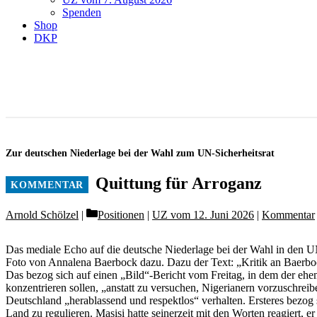
Spenden
Shop
DKP
Zur deutschen Niederlage bei der Wahl zum UN-Sicherheitsrat
Quittung für Arroganz
Categories
Arnold Schölzel
Positionen
|
UZ vom 12. Juni 2026
|
Kommentar
Das mediale Echo auf die deutsche Niederlage bei der Wahl in den 
Foto von Annalena Baer­bock dazu. Dazu der Text: „Kritik an Baer­
Das bezog sich auf einen „Bild“-Bericht vom Freitag, in dem der ehem
konzentrieren sollen, „anstatt zu versuchen, Nigerianern vorzuschreib
Deutschland „herablassend und respektlos“ verhalten. Ersteres bezo
Land zu regulieren. Masisi hatte seinerzeit mit den Worten reagiert,