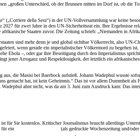
en „großen Unterschied, ob der Brunnen mitten im Dorf ist, ob die To
ge“ („Corriere della Sera“) in der UN-Vollversammlung war keine bes
r 2027 für zwei Jahre in den UN-Sicherheitsrat ein. Ihre Ergebnisse re
rikanische Staaten zuvor. Die Zeitung schrieb: „Niemanden in Afrika
erstaaten sind mehr denn je und global sichtbar Völkerrecht, also UN-C
 gefeiert, wenn gerade ein imperialistischer Völkermord zu begehen is
ehe Ebola –, oder gar ihre Beseitigung durch den Imperialismus spric
t jener Arroganz und Respektlosigkeit, der letztlich ein afrikanisches
g aus, die Masisi bei Baer­bock aufstieß. Johann Wadephul wusste sof
ns gemacht hat, ist kein Geheimnis.“ Das ist vor allem Dummheit als F
 Wadephul ahnt nicht, was da am 3. Juni zum Ausdruck kam: Das intern
 ist für Sie kostenlos. Kritischer Journalismus braucht allerdings Unte
 für ein
Abonnement der UZ
(als gedruckte Wochenzeitung und/oder i
kostenlos und unverbindlich testen
.