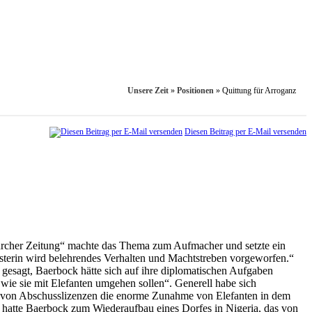
Unsere Zeit
»
Positionen
»
Quittung für Arroganz
Diesen Beitrag per E-Mail versenden
Zürcher Zeitung“ machte das Thema zum Aufmacher und setzte ein
terin wird belehrendes Verhalten und Machtstreben vorgeworfen.“
gesagt, Baer­bock hätte sich auf ihre diplomatischen Aufgaben
 wie sie mit Elefanten umgehen sollen“. Generell habe sich
fe von Abschusslizenzen die enorme Zunahme von Elefanten in dem
3 hatte Baer­bock zum Wiederaufbau eines Dorfes in Nigeria, das von