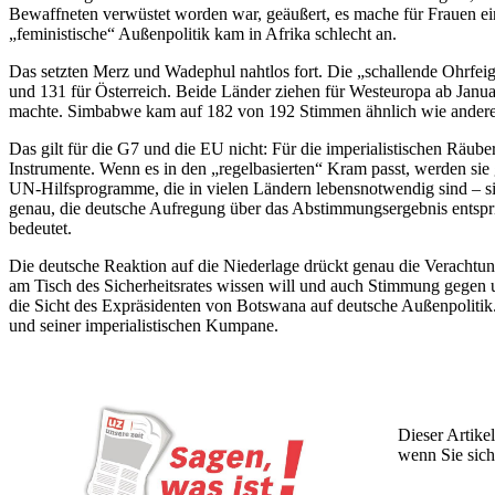
Bewaffneten verwüstet worden war, geäußert, es mache für Frauen ein
„feministische“ Außenpolitik kam in Afrika schlecht an.
Das setzten Merz und Wadephul nahtlos fort. Die „schallende Ohrfei
und 131 für Österreich. Beide Länder ziehen für Westeuropa ab Janua
machte. Simbabwe kam auf 182 von 192 Stimmen ähnlich wie andere af
Das gilt für die G7 und die EU nicht: Für die imperialistischen Räub
Instrumente. Wenn es in den „regelbasierten“ Kram passt, werden sie
UN-Hilfsprogramme, die in vielen Ländern lebensnotwendig sind – si
genau, die deutsche Aufregung über das Abstimmungsergebnis entspring
bedeutet.
Die deutsche Reaktion auf die Niederlage drückt genau die Verachtun
am Tisch des Sicherheitsrates wissen will und auch Stimmung gegen u
die Sicht des Expräsidenten von Botswana auf deutsche Außenpolitik.
und seiner imperialistischen Kumpane.
Dieser Artikel
wenn Sie sich
Wochen lang 