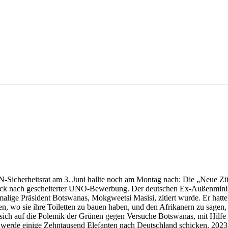
UN-Sicherheitsrat am 3. Juni hallte noch am Montag nach: Die „Neue 
bock nach gescheiterter UNO-Bewerbung. Der deutschen Ex-Außenminis
alige Präsident Botswanas, Mokgweetsi Masisi, zitiert wurde. Er hatte 
en, wo sie ihre Toiletten zu bauen haben, und den Afrikanern zu sagen,
g sich auf die Polemik der Grünen gegen Versuche Botswanas, mit Hil
 er werde einige Zehntausend Elefanten nach Deutschland schicken. 202