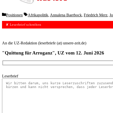
Categories
Tags
Positionen
Afrikapolitik
,
Annalena Baerbock
,
Friedrich Merz
,
J
✘ Leserbrief schreiben
An die UZ-Redaktion (leserbriefe (at) unsere-zeit.de)
"Quittung für Arroganz", UZ vom 12. Juni 2026
Leserbrief