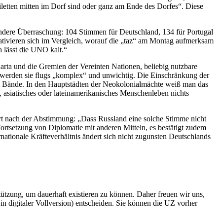
iletten mitten im Dorf sind oder ganz am Ende des Dorfes“. Diese
ondere Überraschung: 104 Stimmen für Deutschland, 134 für Portugal
lativieren sich im Vergleich, worauf die „taz“ am Montag aufmerksam
 lässt die UNO kalt.“
harta und die Gremien der Vereinten Nationen, beliebig nutzbare
t, werden sie flugs „komplex“ und unwichtig. Die Einschränkung der
ht Bände. In den Hauptstädten der Neokolonialmächte weiß man das
, asiatisches oder lateinamerikanisches Menschenleben nichts
ort nach der Abstimmung: „Dass Russland eine solche Stimme nicht
ortsetzung von Diplomatie mit anderen Mitteln, es bestätigt zudem
ationale Kräfteverhältnis ändert sich nicht zugunsten Deutschlands
rstützung, um dauerhaft existieren zu können. Daher freuen wir uns,
n digitaler Vollversion) entscheiden. Sie können die UZ vorher
6