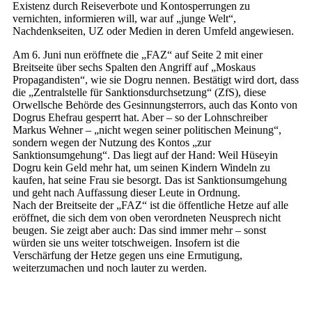
Existenz durch Reiseverbote und Kontosperrungen zu
vernichten, informieren will, war auf „junge Welt“,
Nachdenkseiten, UZ oder Medien in deren Umfeld angewiesen.
Am 6. Juni nun eröffnete die „FAZ“ auf Seite 2 mit einer
Breitseite über sechs Spalten den Angriff auf „Moskaus
Propagandisten“, wie sie Dogru nennen. Bestätigt wird dort, dass
die „Zentralstelle für Sanktionsdurchsetzung“ (ZfS), diese
Orwellsche Behörde des Gesinnungsterrors, auch das Konto von
Dogrus Ehefrau gesperrt hat. Aber – so der Lohnschreiber
Markus Wehner – „nicht wegen seiner politischen Meinung“,
sondern wegen der Nutzung des Kontos „zur
Sanktionsumgehung“. Das liegt auf der Hand: Weil Hüseyin
Dogru kein Geld mehr hat, um seinen Kindern Windeln zu
kaufen, hat seine Frau sie besorgt. Das ist Sanktionsumgehung
und geht nach Auffassung dieser Leute in Ordnung.
Nach der Breitseite der „FAZ“ ist die öffentliche Hetze auf alle
eröffnet, die sich dem von oben verordneten Neusprech nicht
beugen. Sie zeigt aber auch: Das sind immer mehr – sonst
würden sie uns weiter totschweigen. Insofern ist die
Verschärfung der Hetze gegen uns eine Ermutigung,
weiterzumachen und noch lauter zu werden.