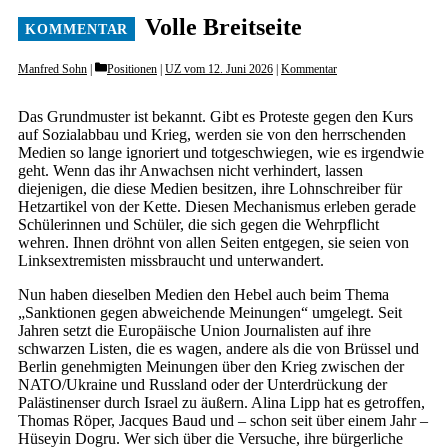
Volle Breitseite
Categories
Manfred Sohn
Positionen
|
UZ vom 12. Juni 2026
|
Kommentar
Das Grundmuster ist bekannt. Gibt es Proteste gegen den Kurs
auf Sozialabbau und Krieg, werden sie von den herrschenden
Medien so lange ignoriert und totgeschwiegen, wie es irgendwie
geht. Wenn das ihr Anwachsen nicht verhindert, lassen
diejenigen, die diese Medien besitzen, ihre Lohnschreiber für
Hetzartikel von der Kette. Diesen Mechanismus erleben gerade
Schülerinnen und Schüler, die sich gegen die Wehrpflicht
wehren. Ihnen dröhnt von allen Seiten entgegen, sie seien von
Linksextremisten missbraucht und unterwandert.
Nun haben dieselben Medien den Hebel auch beim Thema
„Sanktionen gegen abweichende Meinungen“ umgelegt. Seit
Jahren setzt die Europäische Union Journalisten auf ihre
schwarzen Listen, die es wagen, andere als die von Brüssel und
Berlin genehmigten Meinungen über den Krieg zwischen der
NATO/Ukraine und Russland oder der Unterdrückung der
Palästinenser durch Israel zu äußern. Alina Lipp hat es getroffen,
Thomas Röper, Jacques Baud und – schon seit über einem Jahr –
Hüseyin Dogru. Wer sich über die Versuche, ihre bürgerliche