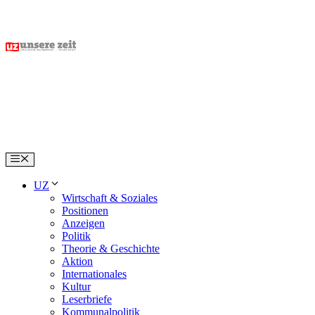
Skip
to
content
Menu
UZ
Wirtschaft & Soziales
Positionen
Anzeigen
Politik
Theorie & Geschichte
Aktion
Internationales
Kultur
Leserbriefe
Kommunalpolitik