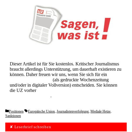
Dieser Artikel ist für Sie kostenlos. Kritischer Journalismus
braucht allerdings Unterstützung, um dauerhaft existieren zu
können. Daher freuen wir uns, wenn Sie sich für ein
Abonnement der UZ
(als gedruckte Wochenzeitung
und/oder in digitaler Vollversion) entscheiden. Sie können
die UZ vorher
6 Wochen lang kostenlos und
unverbindlich testen
.
Categories
Tags
Positionen
Europäische Union
,
Journalistenverfolgung
,
Mediale Hetze
,
Sanktionen
✘ Leserbrief schreiben