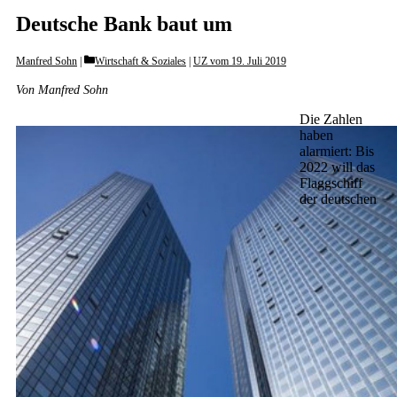
Deutsche Bank baut um
Categories
Manfred Sohn
Wirtschaft & Soziales
|
UZ vom 19. Juli 2019
Von Manfred Sohn
Die Zahlen
haben
alarmiert: Bis
2022 will das
Flaggschiff
der deutschen