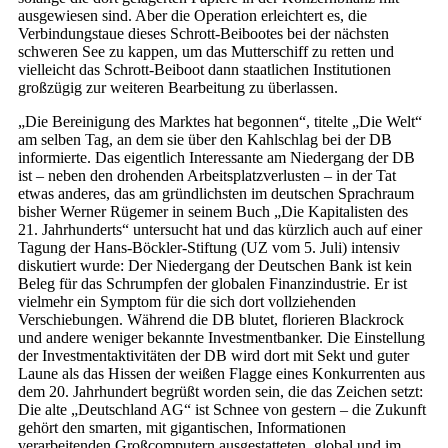
ausgewiesen sind. Aber die Operation erleichtert es, die
Verbindungstaue dieses Schrott-Beibootes bei der nächsten
schweren See zu kappen, um das Mutterschiff zu retten und
vielleicht das Schrott-Beiboot dann staatlichen Institutionen
großzügig zur weiteren Bearbeitung zu überlassen.
„Die Bereinigung des Marktes hat begonnen“, titelte „Die Welt“
am selben Tag, an dem sie über den Kahlschlag bei der DB
informierte. Das eigentlich Interessante am Niedergang der DB
ist – neben den drohenden Arbeitsplatzverlusten – in der Tat
etwas anderes, das am gründlichsten im deutschen Sprachraum
bisher Werner Rügemer in seinem Buch „Die Kapitalisten des
21. Jahrhunderts“ untersucht hat und das kürzlich auch auf einer
Tagung der Hans-Böckler-Stiftung (UZ vom 5. Juli) intensiv
diskutiert wurde: Der Niedergang der Deutschen Bank ist kein
Beleg für das Schrumpfen der globalen Finanzindustrie. Er ist
vielmehr ein Symptom für die sich dort vollziehenden
Verschiebungen. Während die DB blutet, florieren Blackrock
und andere weniger bekannte Investmentbanker. Die Einstellung
der Investmentaktivitäten der DB wird dort mit Sekt und guter
Laune als das Hissen der weißen Flagge eines Konkurrenten aus
dem 20. Jahrhundert begrüßt worden sein, die das Zeichen setzt:
Die alte „Deutschland AG“ ist Schnee von gestern – die Zukunft
gehört den smarten, mit gigantischen, Informationen
verarbeitenden Großcomputern ausgestatteten, global und im