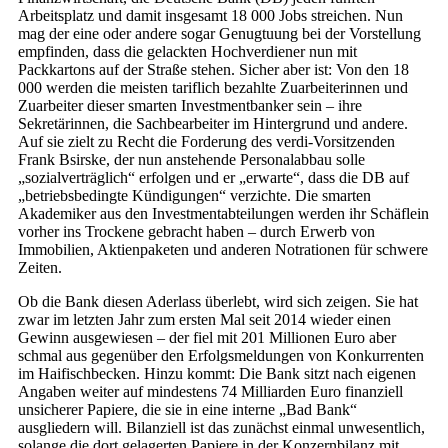
Arbeitsplatz und damit insgesamt 18 000 Jobs streichen. Nun
mag der eine oder andere sogar Genugtuung bei der Vorstellung
empfinden, dass die gelackten Hochverdiener nun mit
Packkartons auf der Straße stehen. Sicher aber ist: Von den 18
000 werden die meisten tariflich bezahlte Zuarbeiterinnen und
Zuarbeiter dieser smarten Investmentbanker sein – ihre
Sekretärinnen, die Sachbearbeiter im Hintergrund und andere.
Auf sie zielt zu Recht die Forderung des verdi-Vorsitzenden
Frank Bsirske, der nun anstehende Personalabbau solle
„sozialverträglich“ erfolgen und er „erwarte“, dass die DB auf
„betriebsbedingte Kündigungen“ verzichte. Die smarten
Akademiker aus den Investmentabteilungen werden ihr Schäflein
vorher ins Trockene gebracht haben – durch Erwerb von
Immobilien, Aktienpaketen und anderen Notrationen für schwere
Zeiten.
Ob die Bank diesen Aderlass überlebt, wird sich zeigen. Sie hat
zwar im letzten Jahr zum ersten Mal seit 2014 wieder einen
Gewinn ausgewiesen – der fiel mit 201 Millionen Euro aber
schmal aus gegenüber den Erfolgsmeldungen von Konkurrenten
im Haifischbecken. Hinzu kommt: Die Bank sitzt nach eigenen
Angaben weiter auf mindestens 74 Milliarden Euro finanziell
unsicherer Papiere, die sie in eine interne „Bad Bank“
ausgliedern will. Bilanziell ist das zunächst einmal unwesentlich,
solange die dort gelagerten Papiere in der Konzernbilanz mit