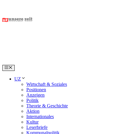
Skip
to
content
Menu
UZ
Wirtschaft & Soziales
Positionen
Anzeigen
Politik
Theorie & Geschichte
Aktion
Internationales
Kultur
Leserbriefe
Kommunalpolitik