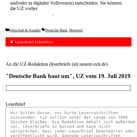
und/oder in digitaler Vollversion) entscheiden. Sie können
die UZ vorher
6 Wochen lang kostenlos und
unverbindlich testen
.
Categories
Tags
Wirtschaft & Soziales
Deutsche Bank
,
Monopol
✘ Leserbrief schreiben
An die UZ-Redaktion (leserbriefe (at) unsere-zeit.de)
"Deutsche Bank baut um", UZ vom 19. Juli 2019
Leserbrief