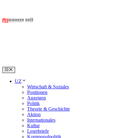
Skip
to
content
Menu
UZ
Wirtschaft & Soziales
Positionen
Anzeigen
Politik
Theorie & Geschichte
Aktion
Internationales
Kultur
Leserbriefe
Kommunalpolitik