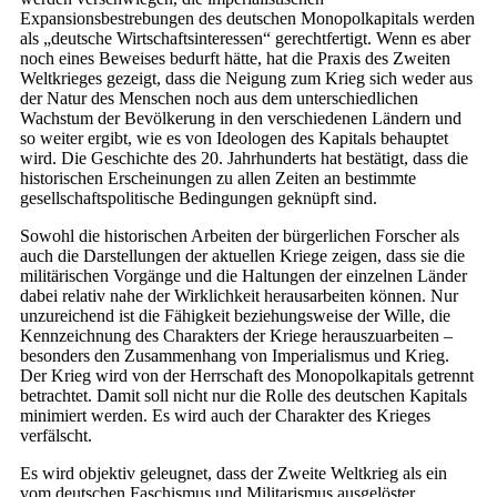
Expansionsbestrebungen des deutschen Monopolkapitals werden
als „deutsche Wirtschaftsinteressen“ gerechtfertigt. Wenn es aber
noch eines Beweises bedurft hätte, hat die Praxis des Zweiten
Weltkrieges gezeigt, dass die Neigung zum Krieg sich weder aus
der Natur des Menschen noch aus dem unterschiedlichen
Wachstum der Bevölkerung in den verschiedenen Ländern und
so weiter ergibt, wie es von Ideologen des Kapitals behauptet
wird. Die Geschichte des 20. Jahrhunderts hat bestätigt, dass die
historischen Erscheinungen zu allen Zeiten an bestimmte
gesellschaftspolitische Bedingungen geknüpft sind.
Sowohl die historischen Arbeiten der bürgerlichen Forscher als
auch die Darstellungen der aktuellen Kriege zeigen, dass sie die
militärischen Vorgänge und die Haltungen der einzelnen Länder
dabei relativ nahe der Wirklichkeit herausarbeiten können. Nur
unzureichend ist die Fähigkeit beziehungsweise der Wille, die
Kennzeichnung des Charakters der Kriege herauszuarbeiten –
besonders den Zusammenhang von Imperialismus und Krieg.
Der Krieg wird von der Herrschaft des Monopolkapitals getrennt
betrachtet. Damit soll nicht nur die Rolle des deutschen Kapitals
minimiert werden. Es wird auch der Charakter des Krieges
verfälscht.
Es wird objektiv geleugnet, dass der Zweite Weltkrieg als ein
vom deutschen Faschismus und Militarismus ausgelöster