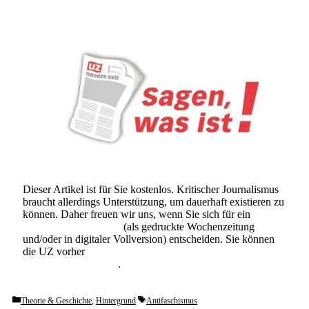
Dieser Artikel ist für Sie kostenlos. Kritischer Journalismus
braucht allerdings Unterstützung, um dauerhaft existieren zu
können. Daher freuen wir uns, wenn Sie sich für ein
Abonnement der UZ
(als gedruckte Wochenzeitung
und/oder in digitaler Vollversion) entscheiden. Sie können
die UZ vorher
6 Wochen lang kostenlos und
unverbindlich testen
.
Categories
Tags
Theorie & Geschichte
,
Hintergrund
Antifaschismus