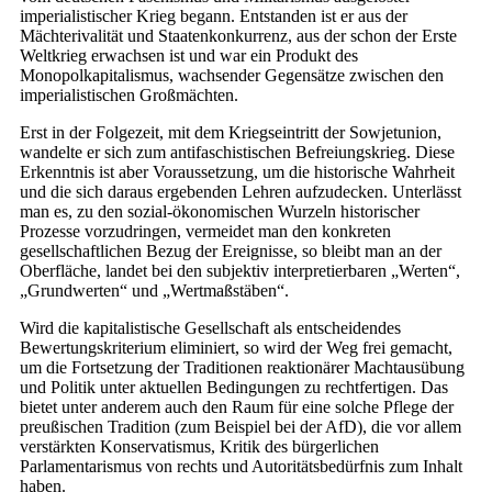
imperialistischer Krieg begann. Entstanden ist er aus der
Mächterivalität und Staatenkonkurrenz, aus der schon der Erste
Weltkrieg erwachsen ist und war ein Produkt des
Monopolkapitalismus, wachsender Gegensätze zwischen den
imperialistischen Großmächten.
Erst in der Folgezeit, mit dem Kriegseintritt der Sowjetunion,
wandelte er sich zum antifaschistischen Befreiungskrieg. Diese
Erkenntnis ist aber Voraussetzung, um die historische Wahrheit
und die sich daraus ergebenden Lehren aufzudecken. Unterlässt
man es, zu den sozial-ökonomischen Wurzeln historischer
Prozesse vorzudringen, vermeidet man den konkreten
gesellschaftlichen Bezug der Ereignisse, so bleibt man an der
Oberfläche, landet bei den subjektiv interpretierbaren „Werten“,
„Grundwerten“ und „Wertmaßstäben“.
Wird die kapitalistische Gesellschaft als entscheidendes
Bewertungskriterium eliminiert, so wird der Weg frei gemacht,
um die Fortsetzung der Traditionen reaktionärer Machtausübung
und Politik unter aktuellen Bedingungen zu rechtfertigen. Das
bietet unter anderem auch den Raum für eine solche Pflege der
preußischen Tradition (zum Beispiel bei der AfD), die vor allem
verstärkten Konservatismus, Kritik des bürgerlichen
Parlamentarismus von rechts und Autoritätsbedürfnis zum Inhalt
haben.