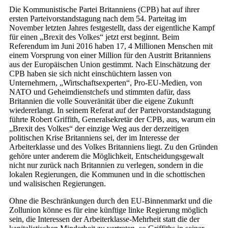
Die Kommunistische Partei Britanniens (CPB) hat auf ihrer
ersten Parteivorstandstagung nach dem 54. Parteitag im
November letzten Jahres festgestellt, dass der eigentliche Kampf
für einen „Brexit des Volkes“ jetzt erst beginnt. Beim
Referendum im Juni 2016 haben 17, 4 Millionen Menschen mit
einem Vorsprung von einer Million für den Austritt Britanniens
aus der Europäischen Union gestimmt. Nach Einschätzung der
CPB haben sie sich nicht einschüchtern lassen von
Unternehmern, „Wirtschaftsexperten“, Pro-EU-Medien, von
NATO und Geheimdienstchefs und stimmten dafür, dass
Britannien die volle Souveränität über die eigene Zukunft
wiedererlangt. In seinem Referat auf der Parteivorstandstagung
führte Robert Griffith, Generalsekretär der CPB, aus, warum ein
„Brexit des Volkes“ der einzige Weg aus der derzeitigen
politischen Krise Britanniens sei, der im Interesse der
Arbeiterklasse und des Volkes Britanniens liegt. Zu den Gründen
gehöre unter anderem die Möglichkeit, Entscheidungsgewalt
nicht nur zurück nach Britannien zu verlegen, sondern in die
lokalen Regierungen, die Kommunen und in die schottischen
und walisischen Regierungen.
Ohne die Beschränkungen durch den EU-Binnenmarkt und die
Zollunion könne es für eine künftige linke Regierung möglich
sein, die Interessen der Arbeiterklasse-Mehrheit statt die der