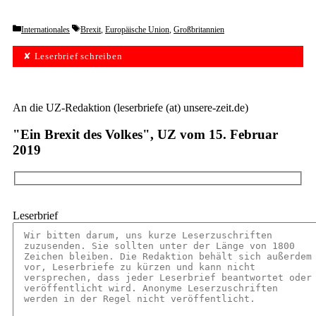
Categories
Tags
Internationales
Brexit
,
Europäische Union
,
Großbritannien
✘ Leserbrief schreiben
An die UZ-Redaktion (leserbriefe (at) unsere-zeit.de)
"Ein Brexit des Volkes", UZ vom 15. Februar
2019
Leserbrief