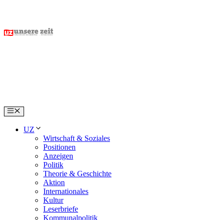
Skip
to
content
Menu
UZ
Wirtschaft & Soziales
Positionen
Anzeigen
Politik
Theorie & Geschichte
Aktion
Internationales
Kultur
Leserbriefe
Kommunalpolitik