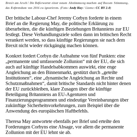
Brexit am Arsch! Die Befürworter einer neuen Abstimmung machen auf Bussen Stimmung,
das Referendum von 2016 zu ignorieren. (Foto:
Andy Hay
/ Lizenz:
CC BY 2.0
)
Der britische Labour-Chef Jeremy Corbyn forderte in einem
Brief an die Regierung May, die politische Erklärung zu
überarbeiten, die die künftigen Beziehungen Britanniens zur EU
festlegt. Diese Verhandlungsziele sollen dann im britischen Recht
verankert werden, so dass künftige Regierungen sie nach dem
Brexit nicht wieder rückgängig machen können.
Konkret fordert Corbyn die Aufnahme von fünf Punkten: eine
„permanente und umfassende Zollunion“ mit der EU, die sich
auch auf künftige Handelsabkommen auswirkt, eine enge
Angleichung an den Binnenmarkt, gestützt durch „geteilte
Institutionen“, eine „dynamische Angleichung an Rechte und
Schutzmaßnahmen“, damit britische Standards nicht hinter denen
der EU zurückbleiben, klare Zusagen über die künftige
Beteiligung Britanniens an EU-Agenturen und
Finanzierungsprogrammen und eindeutige Vereinbarungen über
zukünftige Sicherheitsvorkehrungen, zum Beispiel über die
Anwendung des europäischen Haftbefehls.
Theresa May antwortete ebenfalls per Brief und erteilte den
Forderungen Corbyns eine Absage, vor allem die permanente
Zollunion mit der EU lehnt sie ab.