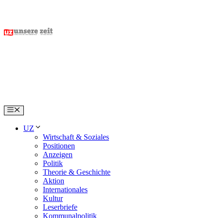
Skip
to
content
Menu
UZ
Wirtschaft & Soziales
Positionen
Anzeigen
Politik
Theorie & Geschichte
Aktion
Internationales
Kultur
Leserbriefe
Kommunalpolitik