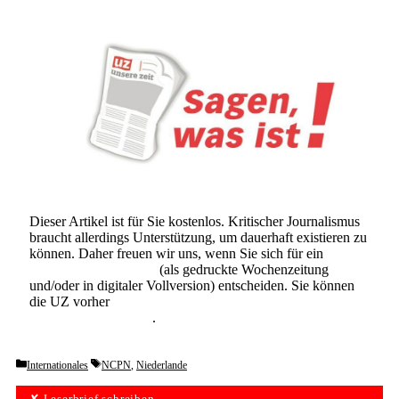
Dieser Artikel ist für Sie kostenlos. Kritischer Journalismus
braucht allerdings Unterstützung, um dauerhaft existieren zu
können. Daher freuen wir uns, wenn Sie sich für ein
Abonnement der UZ
(als gedruckte Wochenzeitung
und/oder in digitaler Vollversion) entscheiden. Sie können
die UZ vorher
6 Wochen lang kostenlos und
unverbindlich testen
.
Categories
Tags
Internationales
NCPN
,
Niederlande