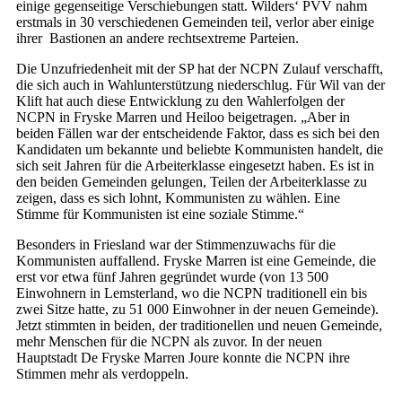
einige gegenseitige Verschiebungen statt. Wilders‘ PVV nahm
erstmals in 30 verschiedenen Gemeinden teil, verlor aber einige
ihrer Bastionen an andere rechts­extreme Parteien.
Die Unzufriedenheit mit der SP hat der NCPN Zulauf verschafft,
die sich auch in Wahlunterstützung niederschlug. Für Wil van der
Klift hat auch diese Entwicklung zu den Wahlerfolgen der
NCPN in Fryske Marren und Heiloo beigetragen. „Aber in
beiden Fällen war der entscheidende Faktor, dass es sich bei den
Kandidaten um bekannte und beliebte Kommunisten handelt, die
sich seit Jahren für die Arbeiterklasse eingesetzt haben. Es ist in
den beiden Gemeinden gelungen, Teilen der Arbeiterklasse zu
zeigen, dass es sich lohnt, Kommunisten zu wählen. Eine
Stimme für Kommunisten ist eine soziale Stimme.“
Besonders in Friesland war der Stimmenzuwachs für die
Kommunisten auffallend. Fryske Marren ist eine Gemeinde, die
erst vor etwa fünf Jahren gegründet wurde (von 13 500
Einwohnern in Lemsterland, wo die NCPN traditionell ein bis
zwei Sitze hatte, zu 51 000 Einwohner in der neuen Gemeinde).
Jetzt stimmten in beiden, der traditionellen und neuen Gemeinde,
mehr Menschen für die NCPN als zuvor. In der neuen
Hauptstadt De Fryske Marren Joure konnte die NCPN ihre
Stimmen mehr als verdoppeln.