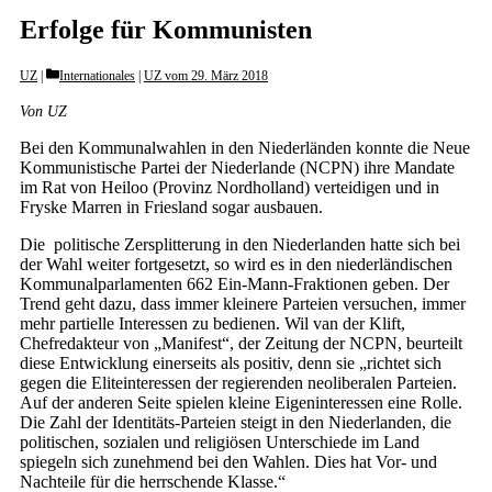
Erfolge für Kommunisten
Categories
UZ
Internationales
|
UZ vom 29. März 2018
Von UZ
Bei den Kommunalwahlen in den Niederländen konnte die Neue
Kommunistische Partei der Niederlande (NCPN) ihre Mandate
im Rat von Heiloo (Provinz Nordholland) verteidigen und in
Fryske Marren in Friesland sogar ausbauen.
Die politische Zersplitterung in den Niederlanden hatte sich bei
der Wahl weiter fortgesetzt, so wird es in den niederländischen
Kommunalparlamenten 662 Ein-Mann-Fraktionen geben. Der
Trend geht dazu, dass immer kleinere Parteien versuchen, immer
mehr partielle Interessen zu bedienen. Wil van der Klift,
Chefredakteur von „Manifest“, der Zeitung der NCPN, beurteilt
diese Entwicklung einerseits als positiv, denn sie „richtet sich
gegen die Eliteinteressen der regierenden neoliberalen Parteien.
Auf der anderen Seite spielen kleine Eigeninteressen eine Rolle.
Die Zahl der Identitäts-Parteien steigt in den Niederlanden, die
politischen, sozialen und religiösen Unterschiede im Land
spiegeln sich zunehmend bei den Wahlen. Dies hat Vor- und
Nachteile für die herrschende Klasse.“