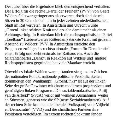
Der Jubel über die Ergebnisse blieb dementsprechend verhalten.
Der Erfolg für die rechte „Partei der Freiheit“ (PVV) von Geert
Wilders fiel zwar geringer aus als erwartet, doch sind sie mit
Sitzen in 30 Gemeinden nun in jeder zehnten niederländischen
Stadt im Rat vertreten. In Amsterdam und Utrecht wurde
„GroenLinks“ stärkste Kraft und erzielte damit mehr als einen
Achtungserfolg. In Rotterdam blieb die rechtspopulistische Partei
„Leefbaar“ (Lebenswertes Rotterdam) stärkste Kraft mit großem
Abstand zu Wilders‘ PVV. In Amsterdam erreichte den
Prognosen zufolge das rechtsnationale „Forum für Demokratie“
einen Erfolg und zieht erstmals ins Rathaus ein. Auch die
Migrantenpartei „Denk“, in Reaktion auf Wilders und andere
Rechtspopulisten gegründet, hat viele Mandate erreicht.
Obwohl es lokale Wahlen waren, standen sie ganz im Zeichen
der nationalen Politik, nationale politische Persönlichkeiten
dominierten den Wahlkampf. „GroenLinks“ ist auf der linken
Seite der große Gewinner mit einem modernen progressiven und
gemäßigten linken Programm. Die sozialdemokratische „Partij
van de Arbeid“ (PvdA) verlor mit wenigen Ausnahmen weiter
an Stimmen, genauso wie die SP (neue Sozialdemokraten). Auf
der rechten Seite konnten die liberale „Volkspartij voor Vrijheid
en Democratie“ (VVD) und die christlichen Parteien ihre
Positionen verteidigen. Im extrem rechten Spektrum fanden