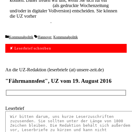
können. Daher freuen wir uns, wenn Sie sich für ein
Abonnement der UZ
(als gedruckte Wochenzeitung
und/oder in digitaler Vollversion) entscheiden. Sie können
die UZ vorher
6 Wochen lang kostenlos und
unverbindlich testen
.
Categories
Tags
Kommunalpolitik
Hannover
,
Kommunalpolitik
✘ Leserbrief schreiben
An die UZ-Redaktion (leserbriefe (at) unsere-zeit.de)
"Fährmannsfest", UZ vom 19. August 2016
Leserbrief