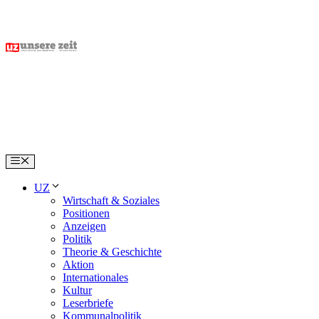
Skip
to
content
Menu
UZ
Wirtschaft & Soziales
Positionen
Anzeigen
Politik
Theorie & Geschichte
Aktion
Internationales
Kultur
Leserbriefe
Kommunalpolitik