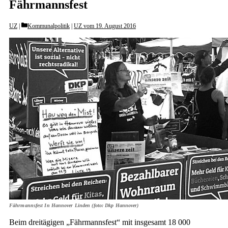
Fährmannsfest
Categories
UZ
Kommunalpolitik
|
UZ vom 19. August 2016
Fährmannsfest In Hannover Linden (foto: Dkp Hannover)
Beim dreitägigen „Fährmannsfest“ mit insgesamt 18 000