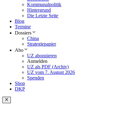
Kommunalpolitik
Hintergrund
Die Letzte Seite
Blog
Termine
Dossiers
China
Strategiepapier
Abo
UZ abonnieren
Anmelden
UZ als PDF (Archiv)
UZ vom 7. August 2026
Spenden
Shop
DKP
Schließen