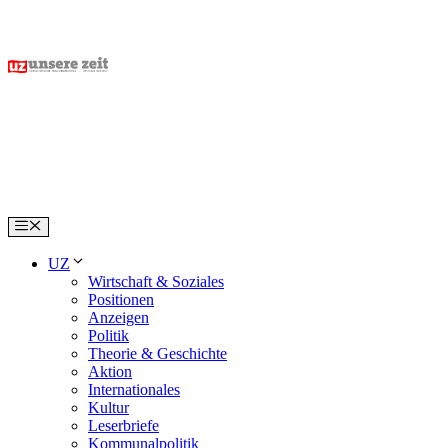
Skip
to
content
Menu
UZ
Wirtschaft & Soziales
Positionen
Anzeigen
Politik
Theorie & Geschichte
Aktion
Internationales
Kultur
Leserbriefe
Kommunalpolitik