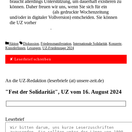
braucht allerdings Unterstützung, um dauerhaft existieren zu
können. Daher freuen wir uns, wenn Sie sich für ein
Abonnement der UZ
(als gedruckte Wochenzeitung
und/oder in digitaler Vollversion) entscheiden. Sie können
die UZ vorher
6 Wochen lang kostenlos und
unverbindlich testen
.
Categories
Tags
Aktion
Diskussion
,
Friedensmanifestation
,
Internationale Solidarität
,
Konzerte
,
KünstlerInnen
,
Lesungen
,
UZ-Friedenstage 2024
✘ Leserbrief schreiben
An die UZ-Redaktion (leserbriefe (at) unsere-zeit.de)
"Fest der Solidarität", UZ vom 16. August 2024
Leserbrief