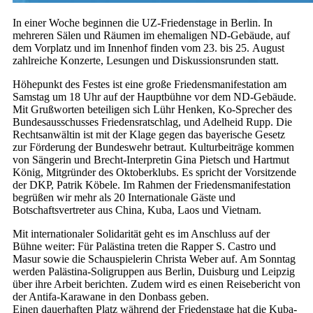
In einer Woche beginnen die UZ-Friedenstage in Berlin. In
mehreren Sälen und Räumen im ehemaligen ND-Gebäude, auf
dem Vorplatz und im Innenhof finden vom 23. bis 25. August
zahlreiche Konzerte, Lesungen und Diskussionsrunden statt.
Höhepunkt des Festes ist eine große Friedensmanifestation am
Samstag um 18 Uhr auf der Hauptbühne vor dem ND-Gebäude.
Mit Grußworten beteiligen sich Lühr Henken, Ko-Sprecher des
Bundesausschusses Friedensratschlag, und Adelheid Rupp. Die
Rechtsanwältin ist mit der Klage gegen das bayerische Gesetz
zur Förderung der Bundeswehr betraut. Kulturbeiträge kommen
von Sängerin und Brecht-Interpretin Gina Pietsch und Hartmut
König, Mitgründer des Oktoberklubs. Es spricht der Vorsitzende
der DKP, Patrik Köbele. Im Rahmen der Friedensmanifestation
begrüßen wir mehr als 20 Internationale Gäste und
Botschaftsvertreter aus China, Kuba, Laos und Vietnam.
Mit internationaler Solidarität geht es im Anschluss auf der
Bühne weiter: Für Palästina treten die Rapper S. Castro und
Masur sowie die Schauspielerin Christa Weber auf. Am Sonntag
werden Palästina-Soligruppen aus Berlin, Duisburg und Leipzig
über ihre Arbeit berichten. Zudem wird es einen Reisebericht von
der Antifa-Karawane in den Donbass geben.
Einen dauerhaften Platz während der Friedenstage hat die Kuba-