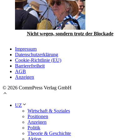
Nicht wegen, sondern trotz der Blockade
Impressum
Datenschutzerklärung
Cookie-Richtlinie (EU)
Barrierefreiheit
AGB
Anzeigen
© 2026 CommPress Verlag GmbH
UZ
Wirtschaft & Soziales
Positionen
Anzeigen
Politik
Theorie & Geschichte
Aktion