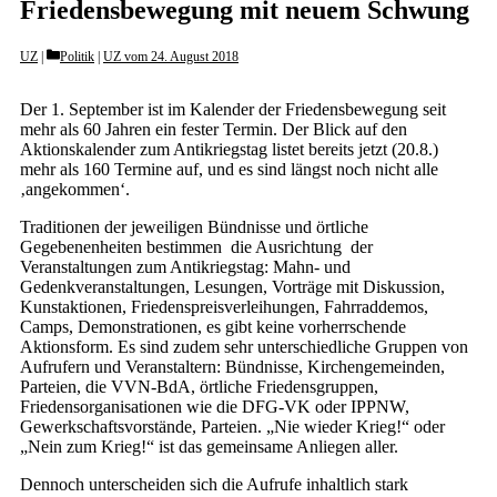
Friedensbewegung mit neuem Schwung
Categories
UZ
Politik
|
UZ vom 24. August 2018
Der 1. September ist im Kalender der Friedensbewegung seit
mehr als 60 Jahren ein fester Termin. Der Blick auf den
Aktionskalender zum Antikriegstag listet bereits jetzt (20.8.)
mehr als 160 Termine auf, und es sind längst noch nicht alle
‚angekommen‘.
Traditionen der jeweiligen Bündnisse und örtliche
Gegebenenheiten bestimmen die Ausrichtung der
Veranstaltungen zum Antikriegstag: Mahn- und
Gedenkveranstaltungen, Lesungen, Vorträge mit Diskussion,
Kunstaktionen, Friedenspreisverleihungen, Fahrraddemos,
Camps, Demonstrationen, es gibt keine vorherrschende
Aktionsform. Es sind zudem sehr unterschiedliche Gruppen von
Aufrufern und Veranstaltern: Bündnisse, Kirchengemeinden,
Parteien, die VVN-BdA, örtliche Friedensgruppen,
Friedensorganisationen wie die DFG-VK oder IPPNW,
Gewerkschaftsvorstände, Parteien. „Nie wieder Krieg!“ oder
„Nein zum Krieg!“ ist das gemeinsame Anliegen aller.
Dennoch unterscheiden sich die Aufrufe inhaltlich stark