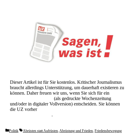
Dieser Artikel ist für Sie kostenlos. Kritischer Journalismus
braucht allerdings Unterstützung, um dauerhaft existieren zu
können. Daher freuen wir uns, wenn Sie sich für ein
Abonnement der UZ
(als gedruckte Wochenzeitung
und/oder in digitaler Vollversion) entscheiden. Sie können
die UZ vorher
6 Wochen lang kostenlos und
unverbindlich testen
.
Categories
Tags
Politik
Abrüsten statt Aufrüsten
,
Abrüstung und Frieden
,
Friedensbewegung