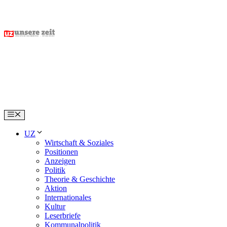
Skip
to
content
Menu
UZ
Wirtschaft & Soziales
Positionen
Anzeigen
Politik
Theorie & Geschichte
Aktion
Internationales
Kultur
Leserbriefe
Kommunalpolitik