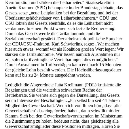
Kernfunktion und stärken die Leiharbeiter.“ Staatssekretärin
Anette Kramme (SPD) behauptete in der Bundestagsdebatte, das
Gesetz setze „neue Leitplanken bei der Bezahlung und bei der
Überlassungshöchstdauer von Leiharbeitnehmern.“ CDU und
CSU lobten das Gesetz ebenfalls, da es die Leiharbeit nicht
verdamme. In einem Punkt waren sich fast alle Redner einig:
Durch das Gesetz werde die Tarifautonomie und die
Sozialpartnerschaft gestärkt. Der arbeitsmarktpolitische Sprecher
der CDU/CSU-Fraktion, Karl Schwierling sagte: „Wir machen
hier auch etwas, worauf wir als Koalition großen Wert legen: Wir
stärken die Tarifautonomie. Wir lassen nämlich Ausnahmen nur
zu, sofern tarifvertragliche Vereinbarungen dies ermöglichen.“
Durch Ausnahmen in Tarifverträgen kann erst nach 15 Monaten
der gleiche Lohn bezahlt werden. Die Höchstüberlassungsdauer
kann auf bis zu 24 Monate ausgedehnt werden.
Lediglich die Abgeordnete Jutta Krellmann (PDL) kritisierte die
Regelungen und die weiterhin schwachen Rechte der
Betriebsräte. Sie wehrte sich gegen die Darstellung, das Gesetz
sei im Interesse der Beschäftigten: „Ich selbst bin seit 44 Jahren
Mitglied der Gewerkschaft. Wenn ich von Ihnen höre, dass ‚die
Gewerkschaften‘ das eingefordert haben, dann schwillt mir der
Kamm. Sich bei den Gewerkschaftsvorsitzenden im Ministerium
die Zustimmung zu holen, bedeutet nicht, dass gleichzeitig alle
Gewerkschaftsmitglieder diese Positionen mittragen. Hören Sie