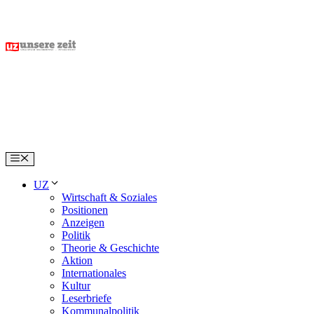
Skip
to
content
Menu
UZ
Wirtschaft & Soziales
Positionen
Anzeigen
Politik
Theorie & Geschichte
Aktion
Internationales
Kultur
Leserbriefe
Kommunalpolitik