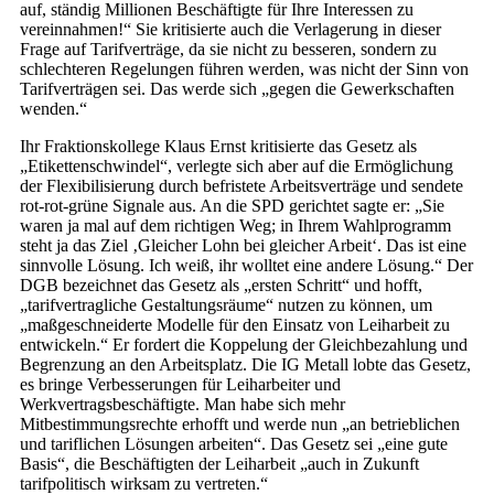
auf, ständig Millionen Beschäftigte für Ihre Interessen zu
vereinnahmen!“ Sie kritisierte auch die Verlagerung in dieser
Frage auf Tarifverträge, da sie nicht zu besseren, sondern zu
schlechteren Regelungen führen werden, was nicht der Sinn von
Tarifverträgen sei. Das werde sich „gegen die Gewerkschaften
wenden.“
Ihr Fraktionskollege Klaus Ernst kritisierte das Gesetz als
„Etikettenschwindel“, verlegte sich aber auf die Ermöglichung
der Flexibilisierung durch befristete Arbeitsverträge und sendete
rot-rot-grüne Signale aus. An die SPD gerichtet sagte er: „Sie
waren ja mal auf dem richtigen Weg; in Ihrem Wahlprogramm
steht ja das Ziel ‚Gleicher Lohn bei gleicher Arbeit‘. Das ist eine
sinnvolle Lösung. Ich weiß, ihr wolltet eine andere Lösung.“ Der
DGB bezeichnet das Gesetz als „ersten Schritt“ und hofft,
„tarifvertragliche Gestaltungsräume“ nutzen zu können, um
„maßgeschneiderte Modelle für den Einsatz von Leiharbeit zu
entwickeln.“ Er fordert die Koppelung der Gleichbezahlung und
Begrenzung an den Arbeitsplatz. Die IG Metall lobte das Gesetz,
es bringe Verbesserungen für Leiharbeiter und
Werkvertragsbeschäftigte. Man habe sich mehr
Mitbestimmungsrechte erhofft und werde nun „an betrieblichen
und tariflichen Lösungen arbeiten“. Das Gesetz sei „eine gute
Basis“, die Beschäftigten der Leiharbeit „auch in Zukunft
tarifpolitisch wirksam zu vertreten.“