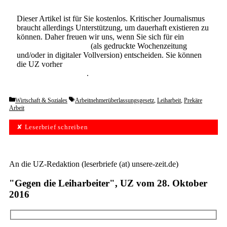
Dieser Artikel ist für Sie kostenlos. Kritischer Journalismus
braucht allerdings Unterstützung, um dauerhaft existieren zu
können. Daher freuen wir uns, wenn Sie sich für ein
Abonnement der UZ
(als gedruckte Wochenzeitung
und/oder in digitaler Vollversion) entscheiden. Sie können
die UZ vorher
6 Wochen lang kostenlos und
unverbindlich testen
.
Categories
Tags
Wirtschaft & Soziales
Arbeitnehmerüberlassungsgesetz
,
Leiharbeit
,
Prekäre
Arbeit
✘ Leserbrief schreiben
An die UZ-Redaktion (leserbriefe (at) unsere-zeit.de)
"Gegen die Leiharbeiter", UZ vom 28. Oktober
2016