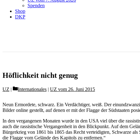
Spenden
Shop
DKP
Höflichkeit nicht genug
Categories
UZ
Internationales
|
UZ vom 26. Juni 2015
Neun Ermordete, schwarz. Ein Verdächtiger, weiß. Der einundzwanzigjä
Bilder online gestellt, auf denen er mit der Flagge der Südstaaten posie
In den vergangenen Monaten wurde in den USA viel über die rassist
auch die rassistische Vergangenheit in den Blickpunkt. Auf dem Gelän
Bürgerkrieg von 1861 bis 1865 das Recht verteidigten, Schwarze als S
die Flagge vom Gelände des Kapitols zu entfernen.“