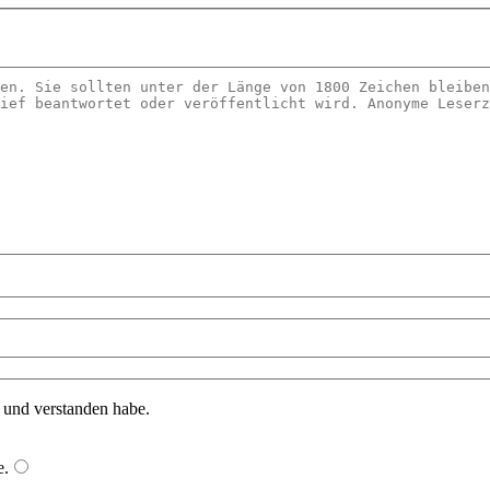
n und verstanden habe.
e
.