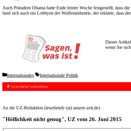
Auch Präsident Obama hatte Ende letzter Woche festgestellt, dass die 
fand sich auch ein Lobbyist der Waffenindustrie, der erklärte, das
Dieser Artikel
wenn Sie sich
Wochen lang 
Categories
Tags
Internationales
Internationale Politik
✘ Leserbrief schreiben
An die UZ-Redaktion (leserbriefe (at) unsere-zeit.de)
"Höflichkeit nicht genug", UZ vom 26. Juni 2015