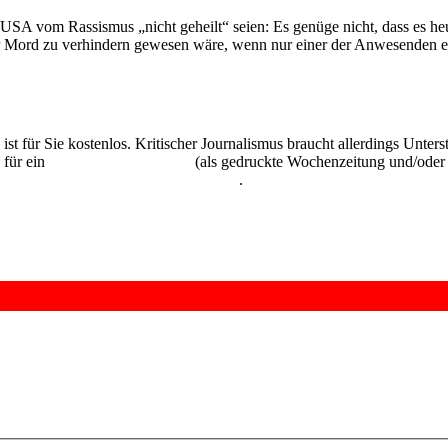
USA vom Rassismus „nicht geheilt“ seien: Es genüge nicht, dass es heute
s der Mord zu verhindern gewesen wäre, wenn nur einer der Anwesenden
 ist für Sie kostenlos. Kritischer Journalismus braucht allerdings Unte
 für ein
Abonnement der UZ
(als gedruckte Wochenzeitung und/oder i
kostenlos und unverbindlich testen
.