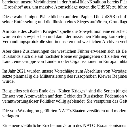
bereiteten unsere Verbündeten in der Anti-Hitler-Koalition bereits Pl
„Dropshot“ aus, um massive Atomschläge gegen die UdSSR zu führe
Diese wahnsinnigen Pläne blieben auf dem Papier. Die UdSSR schuf i
seiner Entfesselung und die Illusion eines Sieges aufhörten, Grundlag
Am Ende des „Kalten Krieges“ spielte die Sowjetunion eine entscheid
wurden der sowjetischen und dann der russischen Führung konkrete 
Verhandlungsprotokolle sind in unseren und westlichen Archiven verfü
Aber diese Zusicherungen der westlichen Führer erwiesen sich als Betr
Russlands auch die auf höchster Ebene eingegangenen offiziellen Verp
Land, eine Gruppe von Ländern oder Organisationen in Europa militäri
Im Jahr 2021 wurden unsere Vorschläge zum Abschluss von Verträgen 
setzte planmäßig die Militarisierung des russophoben Kiewer Regimes 
wurde.
Beispiellos seit dem Ende des „Kalten Krieges“ sind die Serien jün
Einsatz von Atomwaffen auf dem Gebiet der Russischen Föderation ver
verantwortungsloser Politiker völlig geblendet. Sie verspüren das Gefü
Die von Washington geführten NATO-Staaten verstärken und modernisi
verlagern.
Eine neue gefährliche Erscheinungsform des NATO-Expansionismus is