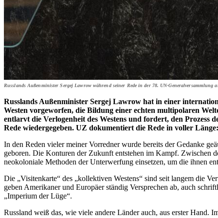
Russlands Außenminister Sergej Lawrow während seiner Rede in der 78. UN-Generalversammlung am
Russlands Außenminister Sergej Lawrow hat in einer internati
Westen vorgeworfen, die Bildung einer echten multipolaren Welt
entlarvt die Verlogenheit des Westens und fordert, den Prozess
Rede wiedergegeben. UZ dokumentiert die Rede in voller Länge
In den Reden vieler meiner Vorredner wurde bereits der Gedanke ge
geboren. Die Konturen der Zukunft entstehen im Kampf. Zwischen der W
neokoloniale Methoden der Unterwerfung einsetzen, um die ihnen entg
Die „Visitenkarte“ des „kollektiven Westens“ sind seit langem die V
geben Amerikaner und Europäer ständig Versprechen ab, auch schriftlich
„Imperium der Lüge“.
Russland weiß das, wie viele andere Länder auch, aus erster Hand. 