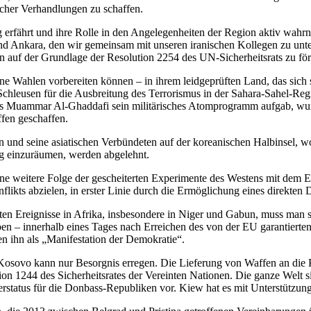
scher Verhandlungen zu schaffen.
g erfährt und ihre Rolle in den Angelegenheiten der Region aktiv wah
Ankara, den wir gemeinsam mit unseren iranischen Kollegen zu unter
 auf der Grundlage der Resolution 2254 des UN-Sicherheitsrats zu för
eine Wahlen vorbereiten können – in ihrem leidgeprüften Land, das sic
e Schleusen für die Ausbreitung des Terrorismus in der Sahara-Sahel-Re
Als Muammar Al-Ghaddafi sein militärisches Atomprogramm aufgab, wurde
fen geschaffen.
 und seine asiatischen Verbündeten auf der koreanischen Halbinsel, wo
ng einzuräumen, werden abgelehnt.
eine weitere Folge der gescheiterten Experimente des Westens mit dem 
nflikts abzielen, in erster Linie durch die Ermöglichung eines direkten
ten Ereignisse in Afrika, insbesondere in Niger und Gabun, muss man 
haben – innerhalb eines Tages nach Erreichen des von der EU garantier
n ihn als „Manifestation der Demokratie“.
z Kosovo kann nur Besorgnis erregen. Die Lieferung von Waffen an di
on 1244 des Sicherheitsrates der Vereinten Nationen. Die ganze Welt 
atus für die Donbass-Republiken vor. Kiew hat es mit Unterstützung 