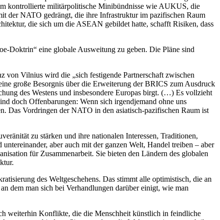
hm kontrollierte militärpolitische Minibündnisse wie AUKUS, die
t der NATO gedrängt, die ihre Infrastruktur im pazifischen Raum
ektur, die sich um die ASEAN gebildet hatte, schafft Risiken, dass
roe-Doktrin“ eine globale Ausweitung zu geben. Die Pläne sind
z von Vilnius wird die „sich festigende Partnerschaft zwischen
 seine große Besorgnis über die Erweiterung der BRICS zum Ausdruck
ächung des Westens und insbesondere Europas birgt. (…) Es vollzieht
 sind doch Offenbarungen: Wenn sich irgendjemand ohne uns
en. Das Vordringen der NATO in den asiatisch-pazifischen Raum ist
veränität zu stärken und ihre nationalen Interessen, Traditionen,
 untereinander, aber auch mit der ganzen Welt, Handel treiben – aber
nisation für Zusammenarbeit. Sie bieten den Ländern des globalen
ktur.
ratisierung des Weltgeschehens. Das stimmt alle optimistisch, die an
, an dem man sich bei Verhandlungen darüber einigt, wie man
h weiterhin Konflikte, die die Menschheit künstlich in feindliche