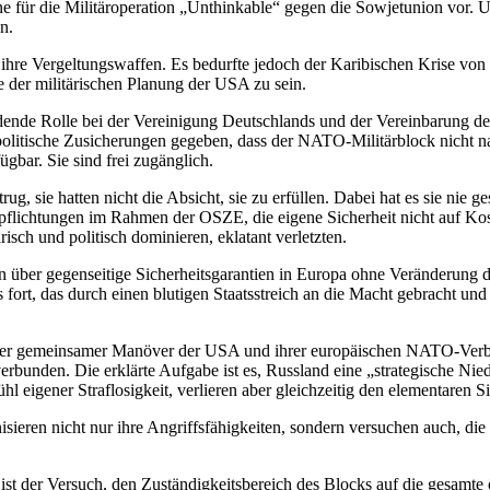
äne für die Militäroperation „Unthinkable“ gegen die Sowjetunion vor. 
n.
hre Vergeltungswaffen. Es bedurfte jedoch der Karibischen Krise von
e der militärischen Planung der USA zu sein.
ende Rolle bei der Vereinigung Deutschlands und der Vereinbarung der
politische Zusicherungen gegeben, dass der NATO-Militärblock nicht 
gbar. Sie sind frei zugänglich.
ug, sie hatten nicht die Absicht, sie zu erfüllen. Dabei hat es sie nie
flichtungen im Rahmen der OSZE, die eigene Sicherheit nicht auf Koste
sch und politisch dominieren, eklatant verletzten.
über gegenseitige Sicherheitsgarantien in Europa ohne Veränderung de
fort, das durch einen blutigen Staatsstreich an die Macht gebracht un
gster gemeinsamer Manöver der USA und ihrer europäischen NATO-Verbü
bunden. Die erklärte Aufgabe ist es, Russland eine „strategische Nie
hl eigener Straflosigkeit, verlieren aber gleichzeitig den elementaren S
eren nicht nur ihre Angriffsfähigkeiten, sondern versuchen auch, di
t der Versuch, den Zuständigkeitsbereich des Blocks auf die gesamte 