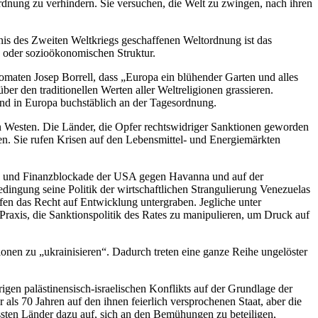
ordnung zu verhindern. Sie versuchen, die Welt zu zwingen, nach ihren
bnis des Zweiten Weltkriegs geschaffenen Weltordnung ist das
n oder sozioökonomischen Struktur.
maten Josep Borrell, dass „Europa ein blühender Garten und alles
er den traditionellen Werten aller Weltreligionen grassieren.
nd in Europa buchstäblich an der Tagesordnung.
 Westen. Die Länder, die Opfer rechtswidriger Sanktionen geworden
en. Sie rufen Krisen auf den Lebensmittel- und Energiemärkten
fts- und Finanzblockade der USA gegen Havanna und auf der
ingung seine Politik der wirtschaftlichen Strangulierung Venezuelas
en das Recht auf Entwicklung untergraben. Jegliche unter
axis, die Sanktionspolitik des Rates zu manipulieren, um Druck auf
onen zu „ukrainisieren“. Dadurch treten eine ganze Reihe ungelöster
gen palästinensisch-israelischen Konflikts auf der Grundlage der
 als 70 Jahren auf den ihnen feierlich versprochenen Staat, aber die
ssten Länder dazu auf, sich an den Bemühungen zu beteiligen,