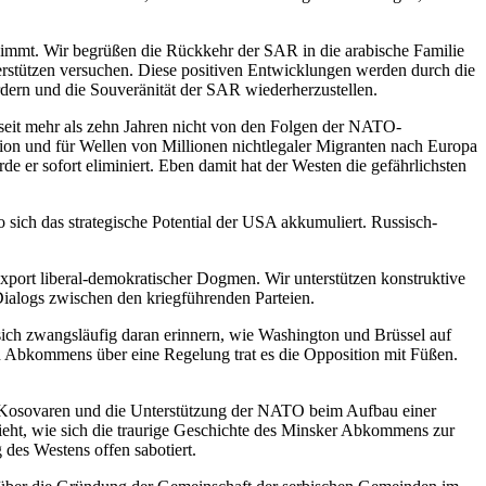
rnimmt. Wir begrüßen die Rückkehr der SAR in die arabische Familie
stützen versuchen. Diese positiven Entwicklungen werden durch die
dern und die Souveränität der SAR wiederherzustellen.
h seit mehr als zehn Jahren nicht von den Folgen der NATO-
gion und für Wellen von Millionen nichtlegaler Migranten nach Europa
 er sofort eliminiert. Eben damit hat der Westen die gefährlichsten
 sich das strategische Potential der USA akkumuliert. Russisch-
Export liberal-demokratischer Dogmen. Wir unterstützen konstruktive
 Dialogs zwischen den kriegführenden Parteien.
sich zwangsläufig daran erinnern, wie Washington und Brüssel auf
ten Abkommens über eine Regelung trat es die Opposition mit Füßen.
e Kosovaren und die Unterstützung der NATO beim Aufbau einer
sieht, wie sich die traurige Geschichte des Minsker Abkommens zur
des Westens offen sabotiert.