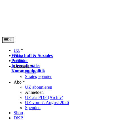
Skip
to
content
Menu
UZ
Wirtschaft & Soziales
Blog
Politik
Termine
Internationales
Dossiers
Kommunalpolitik
China
Strategiepapier
Abo
UZ abonnieren
Anmelden
UZ als PDF (Archiv)
UZ vom 7. August 2026
Spenden
Shop
DKP