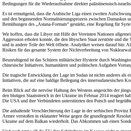
Bedingungen für die Wiederaufnahme direkter palästinensisch-israeli
Es ist ermutigend, dass die Arabische Liga einen zweiten Aufschwun
und den beginnenden Normalisierungsprozess zwischen Damaskus und 
Bemühungen des „Astana-Formats“ gestärkt, eine Regelung für Syrien
Wir hoffen, dass die Libyer mit Hilfe der Vereinten Nationen allgem
Aggression erholen konnte, die den libyschen Staat zerstörte und di
und in andere Teile der Welt öffnete. Analytiker weisen darauf hin: 
Risiken für das gesamte System der Nichtverbreitung von Nuklearwaf
Beunruhigend ist das Schüren militärischer Hysterie durch Washington
chinesische Initiativen, humanitären und politischen Aufgaben Vorra
Die tragische Entwicklung der Lage im Sudan ist nichts anderes als 
Initiativen, die auf eine baldige Beilegung des innersudanesischen Ko
Beim Blick auf die nervöse Haltung des Westens angesichts der jüngs
den blutigen Staatsstreich in der Ukraine im Februar 2014 reagiert 
Die USA und ihre Verbündeten unterstützten den Putsch und begrüßte
Die anhaltende Verschlechterung der Lage in der serbischen Provin
Armee verstoßen in eklatanter Weise gegen die grundlegende Resoluti
Ukraine auf dem Balkan wiederholt. Das Abkommen sah einen Sonderst