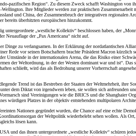
der indo-pazifischen Region“. Zu diesem Zweck schafft Washington von i
ellington. Ihre Mitglieder werden zur praktischen Zusammenarbeit mi
land und China, der Zusammenbruch der integrativen regionalen Archit
der bereits überhitzten europäischen hinzukommt.
ndig untergeordnete „westliche Kollektiv“ beschlossen haben, der „Mon
n der Neuauflage der „Pax Americana“ nicht auf.
der Dinge zu verlangsamen. In der Erklärung der nordatlantischen Allian
iner Rede vor seinen Botschaftern brachte Präsident Macron kürzlich
 der Umstände in der internationalen Arena, die das Risiko einer Schw
formen der Weltordnung, in der der Westen dominant war und ist“. Das
aften schließt, wird das als Bedrohung unserer Vorherrschaft angeseh
dlegende Trend ist das Bestreben der Staaten der Weltmehrheit, ihre Sou
 unter dem Diktat von irgendwem leben, sie wollen sich anfreunden und
 Vormarsch sind Vereinigungen wie die BRICS und die Shanghaier Orga
s würdigen Platzes in der objektiv entstehenden multipolaren Archite
r Vereinten Nationen gegründet wurden, die Chance auf eine echte Demok
oordinationsorgan der Weltpolitik wiederbelebt sehen wollen. Als Ort
gleichs lösen kann.
e USA und das ihnen untergeordnete „westliche Kollektiv“ schüren jedoc