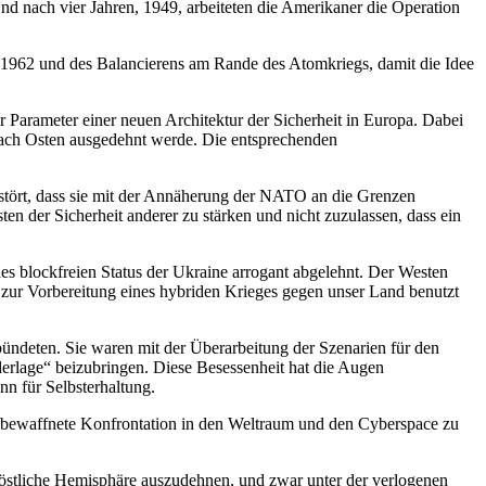
Und nach vier Jahren, 1949, arbeiteten die Amerikaner die Operation
 1962 und des Balancierens am Rande des Atomkriegs, damit die Idee
 Parameter einer neuen Architektur der Sicherheit in Europa. Dabei
nach Osten ausgedehnt werde. Die entsprechenden
 gestört, dass sie mit der Annäherung der NATO an die Grenzen
n der Sicherheit anderer zu stärken und nicht zuzulassen, dass ein
s blockfreien Status der Ukraine arrogant abgelehnt. Der Westen
d zur Vorbereitung eines hybriden Krieges gegen unser Land benutzt
ndeten. Sie waren mit der Überarbeitung der Szenarien für den
derlage“ beizubringen. Diese Besessenheit hat die Augen
inn für Selbsterhaltung.
e bewaffnete Konfrontation in den Weltraum und den Cyberspace zu
östliche Hemisphäre auszudehnen, und zwar unter der verlogenen