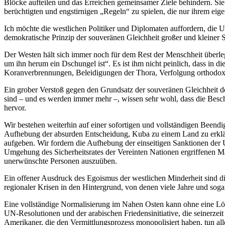
Blöcke aufteilen und das Erreichen gemeinsamer Ziele behindern. Sie 
berüchtigten und engstirnigen „Regeln“ zu spielen, die nur ihrem eige
Ich möchte die westlichen Politiker und Diplomaten auffordern, die 
demokratische Prinzip der souveränen Gleichheit großer und kleiner 
Der Westen hält sich immer noch für dem Rest der Menschheit überle
um ihn herum ein Dschungel ist“. Es ist ihm nicht peinlich, dass in d
Koranverbrennungen, Beleidigungen der Thora, Verfolgung orthodoxe
Ein grober Verstoß gegen den Grundsatz der souveränen Gleichheit 
sind – und es werden immer mehr –, wissen sehr wohl, dass die Besch
hervor.
Wir bestehen weiterhin auf einer sofortigen und vollständigen Beend
Aufhebung der absurden Entscheidung, Kuba zu einem Land zu erkläre
aufgeben. Wir fordern die Aufhebung der einseitigen Sanktionen der
Umgehung des Sicherheitsrates der Vereinten Nationen ergriffenen 
unerwünschte Personen auszuüben.
Ein offener Ausdruck des Egoismus der westlichen Minderheit sind di
regionaler Krisen in den Hintergrund, von denen viele Jahre und soga
Eine vollständige Normalisierung im Nahen Osten kann ohne eine Lösu
UN-Resolutionen und der arabischen Friedensinitiative, die seinerzeit
Amerikaner, die den Vermittlungsprozess monopolisiert haben, tun al