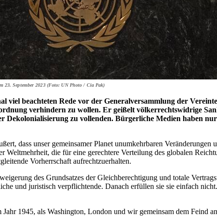
 23. September 2023 (Foto: UN Photo / Cia Pak)
onal viel beachteten Rede vor der Generalversammlung der Verei
ordnung verhindern zu wollen. Er geißelt völkerrechtswidrige Sa
 der Dekolonialisierung zu vollenden. Bürgerliche Medien haben nu
:
äußert, dass unser gemeinsamer Planet unumkehrbaren Veränderungen u
eltmehrheit, die für eine gerechtere Verteilung des globalen Reichtums
leitende Vorherrschaft aufrechtzuerhalten.
erweigerung des Grundsatzes der Gleichberechtigung und totale Vertrag
e und juristisch verpflichtende. Danach erfüllen sie sie einfach nicht.
Im Jahr 1945, als Washington, London und wir gemeinsam dem Feind an 