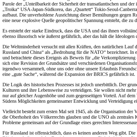
Parole der „Unteilbarkeit der Sicherheit der transatlantischen und 
„Troika“ USA-Japan-Südkorea, das „Quartett“ Tokio-Seoul-Canberra-W
aufbaut. Die unverhohlene Ausrichtung dieser Bemühungen gegen Russ
eine neue explosive Quelle geopolitischer Spannung entsteht, die zu 
Es entsteht der starke Eindruck, dass die USA und das ihnen vollstä
ebenso illusorisch wie äußerst gefährlich, aber das hält die Ideologe
Die Weltminderheit versucht mit allen Kräften, den natürlichen Lauf 
Russland und China“ als „Bedrohung für die NATO“ bezeichnet. In e
und betrachtete dieses Ereignis als Beweis für „die Verkomplizierung
sich eine Revision der Grundsätze und verschiedenen Organisations
irgendwo versammelt, ohne uns oder ohne unsere Erlaubnis Freundsch
eine „gute Sache“, während die Expansion der BRICS gefährlich ist.
Die Logik des historischen Prozesses ist jedoch unerbittlich. Der grun
Kulturen und ihre Lebensweise zu verteidigen. Sie wollen nicht mehr
nur auf gleicher Augenhöhe und zum gegenseitigen Vorteil. Auf dem
Südens Möglichkeiten gemeinsamer Entwicklung und Verteidigung eine
Vielleicht besteht zum ersten Mal seit 1945, als die Organisation de
die Oberhoheit des Völkerrechts glauben und die UNO als zentrales K
Probleme gemeinsam auf der Grundlage eines gerechten Interessenaus
Für Russland ist offensichtlich, dass es keinen anderen Weg gibt. Di