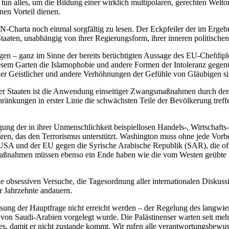
tun alles, um die Bildung einer wirklich multipolaren, gerechten Welt
nen Vorteil dienen.
UN-Charta noch einmal sorgfältig zu lesen. Der Eckpfeiler der im Erge
Staaten, unabhängig von ihrer Regierungsform, ihrer inneren politische
gen – ganz im Sinne der bereits berüchtigten Aussage des EU-Chefdiplo
iesem Garten die Islamophobie und andere Formen der Intoleranz gegenüb
r Geistlicher und andere Verhöhnungen der Gefühle von Gläubigen si
der Staaten ist die Anwendung einseitiger Zwangsmaßnahmen durch den
ränkungen in erster Linie die schwächsten Teile der Bevölkerung treff
igung der in ihrer Unmenschlichkeit beispiellosen Handels-, Wirtscha
n, das den Terrorismus unterstützt. Washington muss ohne jede Vorbed
 USA und der EU gegen die Syrische Arabische Republik (SAR), die off
Maßnahmen müssen ebenso ein Ende haben wie die vom Westen geübte Pr
e obsessiven Versuche, die Tagesordnung aller internationalen Diskussi
r Jahrzehnte andauern.
ng der Hauptfrage nicht erreicht werden – der Regelung des langwieri
 von Saudi-Arabien vorgelegt wurde. Die Palästinenser warten seit mehr
les, damit er nicht zustande kommt. Wir rufen alle verantwortungsbewu