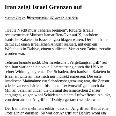
Iran zeigt Israel Grenzen auf
Categories
Manfred Ziegler
Internationales
|
UZ vom 12. Juni 2026
„Heute Nacht muss Teheran brennen“, forderte Israels
rechtsextremer Minister Itamar Ben-Gvir auf X, nachdem
iranische Raketen in Israel eingeschlagen waren. Der Iran hatte
damit auf einen israelischen Angriff reagiert, mit dem ein
Wohnhaus in Dahiye, einem südlichen Vorort von Beirut, zerstört
worden war.
Teheran brannte nicht. Der israelische „Vergeltungsangriff“ auf
den Iran war ohne die volle Unterstützung durch die USA in
seiner Wirkung begrenzt. Der Schaden, den iranische Raketen in
Israel anrichteten, lässt sich nur indirekt ermessen: Die erste
israelische Maßnahme zur Schadensbegrenzung war, die Zensur
wieder zu verschärfen – bis hin zu Textvorschlägen durch das
Militär. Satellitenbilder, die diesmal der israelischen Zensur
entgingen, zeigen wohl Schäden an einem Luftwaffenstützpunkt,
von dem aus der Angriff auf Dahiya gestartet worden war.
Der Iran hatte mehrmals erklärt, dass ein Angriff auf Beirut eine
„rote Linie“ darstelle. So war der Angriff auf Dahiye wohl ein