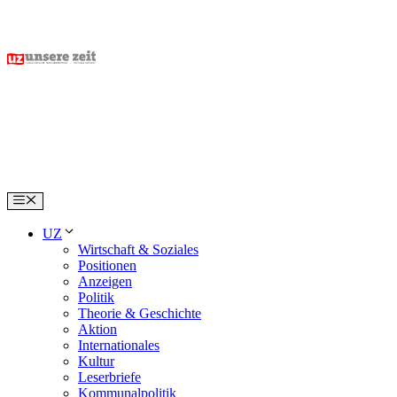
Skip
to
content
Menu
UZ
Wirtschaft & Soziales
Positionen
Anzeigen
Politik
Theorie & Geschichte
Aktion
Internationales
Kultur
Leserbriefe
Kommunalpolitik