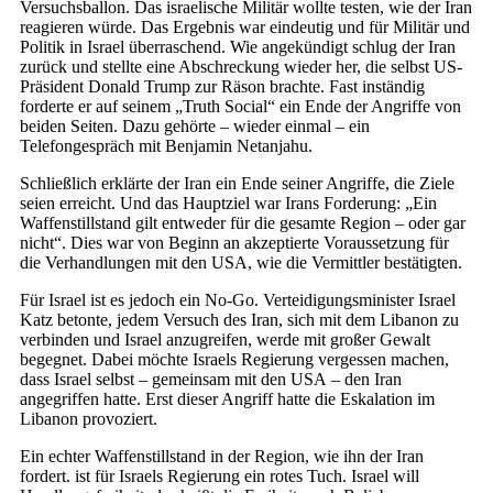
Versuchsballon. Das israelische Militär wollte testen, wie der Iran
reagieren würde. Das Ergebnis war eindeutig und für Militär und
Politik in Israel überraschend. Wie angekündigt schlug der Iran
zurück und stellte eine Abschreckung wieder her, die selbst US-
Präsident Donald Trump zur Räson brachte. Fast inständig
forderte er auf seinem „Truth Social“ ein Ende der Angriffe von
beiden Seiten. Dazu gehörte – wieder einmal – ein
Telefongespräch mit Benjamin Netanjahu.
Schließlich erklärte der Iran ein Ende seiner Angriffe, die Ziele
seien erreicht. Und das Hauptziel war Irans Forderung: „Ein
Waffenstillstand gilt entweder für die gesamte Region – oder gar
nicht“. Dies war von Beginn an akzeptierte Voraussetzung für
die Verhandlungen mit den USA, wie die Vermittler bestätigten.
Für Israel ist es jedoch ein No-Go. Verteidigungsminister Israel
Katz betonte, jedem Versuch des Iran, sich mit dem Libanon zu
verbinden und Israel anzugreifen, werde mit großer Gewalt
begegnet. Dabei möchte Israels Regierung vergessen machen,
dass Israel selbst – gemeinsam mit den USA – den Iran
angegriffen hatte. Erst dieser Angriff hatte die Eskalation im
Libanon provoziert.
Ein echter Waffenstillstand in der Region, wie ihn der Iran
fordert. ist für Israels Regierung ein rotes Tuch. Israel will