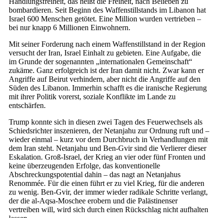
Handlungsfreiheit, das heißt die Freiheit, nach Belieben zu
bombardieren. Seit Beginn des Waffenstillstands im Libanon hat
Israel 600 Menschen getötet. Eine Million wurden vertrieben –
bei nur knapp 6 Millionen Einwohnern.
Mit seiner Forderung nach einem Waffenstillstand in der Region
versucht der Iran, Israel Einhalt zu gebieten. Eine Aufgabe, die
im Grunde der sogenannten „internationalen Gemeinschaft“
zukäme. Ganz erfolgreich ist der Iran damit nicht. Zwar kann er
Angriffe auf Beirut verhindern, aber nicht die Angriffe auf den
Süden des Libanon. Immerhin schafft es die iranische Regierung
mit ihrer Politik vorerst, soziale Konflikte im Lande zu
entschärfen.
Trump konnte sich in diesen zwei Tagen des Feuerwechsels als
Schiedsrichter inszenieren, der Netanjahu zur Ordnung ruft und –
wieder einmal – kurz vor dem Durchbruch in Verhandlungen mit
dem Iran steht. Netanjahu und Ben-Gvir sind die Verlierer dieser
Eskalation. Groß-Israel, der Krieg an vier oder fünf Fronten und
keine überzeugenden Erfolge, das konventionelle
Abschreckungspotential dahin – das nagt an Netanjahus
Renommée. Für die einen führt er zu viel Krieg, für die anderen
zu wenig. Ben-Gvir, der immer wieder radikale Schritte verlangt,
der die al-Aqsa-Moschee erobern und die Palästinenser
vertreiben will, wird sich durch einen Rückschlag nicht aufhalten