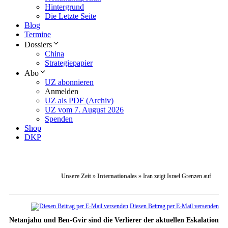
Hintergrund
Die Letzte Seite
Blog
Termine
Dossiers
China
Strategiepapier
Abo
UZ abonnieren
Anmelden
UZ als PDF (Archiv)
UZ vom 7. August 2026
Spenden
Shop
DKP
Unsere Zeit
»
Internationales
»
Iran zeigt Israel Grenzen auf
Diesen Beitrag per E-Mail versenden
Netanjahu und Ben-Gvir sind die Verlierer der aktuellen Eskalation