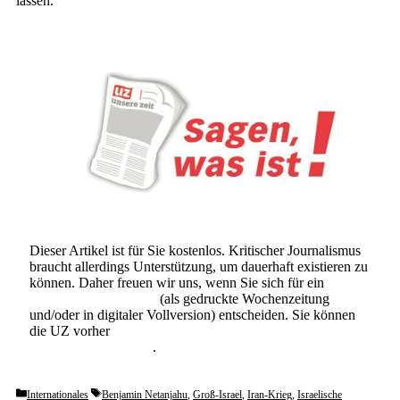
lassen.
Dieser Artikel ist für Sie kostenlos. Kritischer Journalismus
braucht allerdings Unterstützung, um dauerhaft existieren zu
können. Daher freuen wir uns, wenn Sie sich für ein
Abonnement der UZ
(als gedruckte Wochenzeitung
und/oder in digitaler Vollversion) entscheiden. Sie können
die UZ vorher
6 Wochen lang kostenlos und
unverbindlich testen
.
Categories
Tags
Internationales
Benjamin Netanjahu
,
Groß-Israel
,
Iran-Krieg
,
Israelische