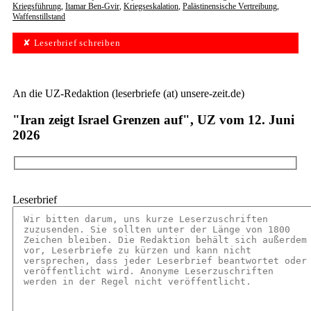
Kriegsführung
,
Itamar Ben-Gvir
,
Kriegseskalation
,
Palästinensische Vertreibung
,
Waffenstillstand
✘ Leserbrief schreiben
An die UZ-Redaktion (leserbriefe (at) unsere-zeit.de)
"Iran zeigt Israel Grenzen auf", UZ vom 12. Juni
2026
Leserbrief